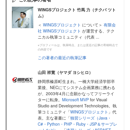
WINGSプロジェクト 竹馬 力（チクバ ツト
ム）
＜
WINGSプロジェクト
について＞
有限会
社 WINGSプロジェクト
が運営する、テク
ニカル執筆コミュニティ（代表 ...
※プロフィールは、執筆時点、または直近の記事の寄稿時点で
の内容です
この著者の最近の執筆記事
山田 祥寛（ヤマダ ヨシヒロ）
静岡県榛原町生まれ。一橋大学経済学部卒
業後、NECにてシステム企画業務に携わる
が、2003年4月に念願かなってフリーライ
ターに転身。
Microsoft MVP
for Visual
Studio and Development Technologies。執
筆コミュニティ「
WINGSプロジェクト
」代
表。主な著書に「
独習シリーズ（Java・
C#・Python・PHP・Ruby・JSP＆サーブレ
ットなど）
」「
速習シリーズ（ASP.NET