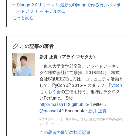
Django 2.0リリース！ 最新のDjangoで作るカンバンボ
ードアプリ ～ モデルの...
もっと読む
この記事の著者
新井 正貴（アライ マサタカ）
東京大学文学部卒業、アライドアーキテ
クツ株式会社にて勤務。2016年4月、株式
会社SQUEEZEに入社。コミュニティ活動と
して、PyCon JP 2015〜 スタッフ、
Python
もくもく会
の主催を行う。趣味はラクロス
とPerfume。 Site：
http://massa142.github.io/
Twitter：
@massa142
Facebook：
新井 正貴
※プロフィールは、執筆時点、または直近の記事の寄稿時点で
の内容です
この著者の最近の執筆記事