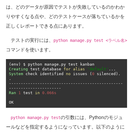
は、どのデータが原因でテストが失敗しているのかわか
りやすくなる点や、どのテストケースが落ちているかを
正しくレポートできる点にあります。
テストの実行には、
python manage.py test <ラベル名>
コマンドを使います。
(
env
)
 $ python manage
.
Creating
 test database 
for
alias
'default'
...
System
 check identified 
no
 issues 
(
0
 silenced
).
.
------------------------------------------------
----------------------
Ran
1
 test 
in
0.066s
OK
の引数には、Pythonのモジュ
python manage.py test
ールなどを指定するようになっています。以下のように