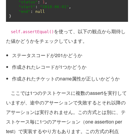
"status"
:
1
,
"start"
:
"2018-06-01"
,
"end"
:
null
}
を使って、以下の観点から期待し
self.assertEqual()
た値かどうかをチェックしています。
ステータスコードが201かどうか
作成されたレコードが1つかどうか
作成されたチケットのname属性が正しいかどうか
ここでは1つのテストケースに複数のassertを実行して
いますが、途中のアサーションで失敗するとそれ以降の
アサーションは実行されません。この方式とは別に、テ
ストケース毎に1つのアサーション（one assertion per
test）で実装するやり方もあります。この方式の利点