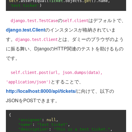
self
.
assertEqual
(
Ticket
.
objects
.
get
().
name
,
'test ticket'
)
の
はデフォルトで、
django.test.TestCase
self.client
django.test.Client
のインスタンスが格納されていま
す。
とは、ダミーのブラウザのよう
django.test.Client
に振る舞い、DjangoのHTTP関連のテストを助けるもの
です。
self.client.post(url, json.dumps(data),
とすることで、
'application/json')
http://localhost:8000/api/tickets/
に向けて、以下の
JSONをPOSTできます。
{
"assignee"
:
null
,
"name"
:
"test ticket"
,
"description"
:
"This is a test ticket."
,