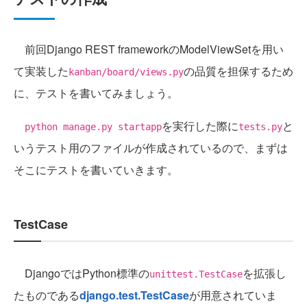
前回Django REST frameworkのModelViewSetを用い
て実装した
の品質を担保するため
kanban/board/views.py
に、テストを書いてみましょう。
を実行した際に
と
python manage.py startapp
tests.py
いうテスト用のファイルが作成されているので、まずは
そこにテストを書いていきます。
TestCase
DjangoではPython標準の
を拡張し
unittest.TestCase
たものである
django.test.TestCase
が用意されていま