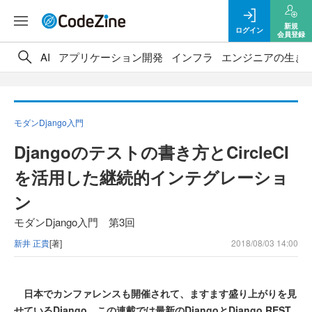
新規
ログイン
会員登録
AI
アプリケーション開発
インフラ
エンジニアの生き
モダンDjango入門
Djangoのテストの書き方とCircleCI
を活用した継続的インテグレーショ
ン
モダンDjango入門 第3回
新井 正貴
[著]
2018/08/03 14:00
日本でカンファレンスも開催されて、ますます盛り上がりを見
せているDjango。この連載では最新のDjangoとDjango REST