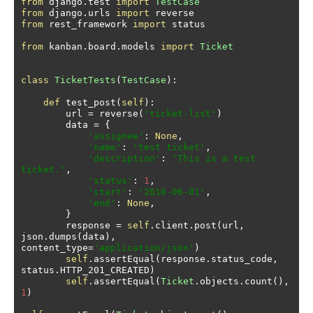
from
 django
.
test 
import
TestCase
from
 django
.
urls 
import
from
 rest_framework 
import
 status

from
 kanban
.
board
.
models 
import
Ticket
class
TicketTests
(
TestCase
):
def
 test_post
(
self
):
        url 
=
 reverse
(
'ticket-list'
)
        data 
=
{
'assignee'
:
None
,
'name'
:
'test ticket'
,
'description'
:
'This is a test 
ticket.'
,
'status'
:
1
,
'start'
:
'2018-06-01'
,
'end'
:
None
,
}
        response 
=
self
.
client
.
post
(
url
,
json
.
dumps
(
data
),
content_type
=
'application/json'
)
self
.
assertEqual
(
response
.
status_code
,
status
.
HTTP_201_CREATED
)
self
.
assertEqual
(
Ticket
.
objects
.
count
(),
1
)