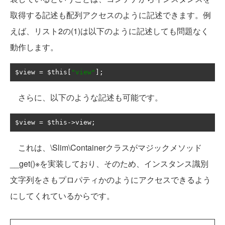
取得する記述も配列アクセスのように記述できます。例
えば、リスト2の(1)は以下のように記述しても問題なく
動作します。
$view 
=
 $this
[
"view"
];
さらに、以下のような記述も可能です。
$view 
=
 $this
->
view
;
これは、\Slim\Containerクラスがマジックメソッド
__get()※を実装しており、そのため、インスタンス識別
文字列をさもプロパティかのようにアクセスできるよう
にしてくれているからです。