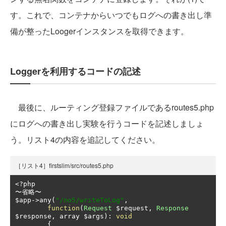
す。これで、コンテナからいつでもログへの書き出し準
備が整ったLoogerインスタンスを取得できます。
Loggerを利用するコードの記述
最後に、ルーティング登録ファイルであるroutes5.php
にログへの書き出し実験を行うコードを記述しましょ
う。リスト4の内容を追記してください。
［リスト4］firstslim/src/routes5.php
<?
〜省略〜
$app
->
any
(
"/no5/writeToLog"
,
function
(
Request
 $request
,
Response
$response
,
 array $args
):
void
{