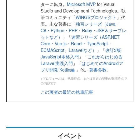
ターに転身。
Microsoft MVP
for Visual
Studio and Development Technologies。執
筆コミュニティ「
WINGSプロジェクト
」代
表。主な著書に「
独習シリーズ（Java・
C#・Python・PHP・Ruby・JSP＆サーブレ
ットなど）
」「
速習シリーズ（ASP.NET
Core・Vue.js・React・TypeScript・
ECMAScript、Laravelなど）
」「
改訂3版
JavaScript本格入門
」「
これからはじめる
Laravel実践入門
」「
はじめてのAndroidア
プリ開発 Kotlin編
」他、
著書多数
。
※プロフィールは、執筆時点、または直近の記事の寄稿時点で
の内容です
この著者の最近の執筆記事
イベント