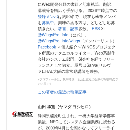
にWeb開発分野の書籍／記事執筆、翻訳、
講演等を幅広く手がける。 2026年時点での
登録メンバ
は約50名で、現在も執筆メンバ
を
募集中
。興味のある方は、どしどし応募
頂きたい。
著書
、
記事
多数。
RSS
X:
@WingsPro_info
（公式）、
@WingsPro_info/wings
（メンバーリスト）
Facebook
＜個人紹介＞WINGSプロジェク
ト所属のテクニカルライター。Web系製作
会社のシステム部門、SI会社を経てフリー
ランスとして独立。屋号はSarva(サルヴ
ァ)｡HAL大阪の非常勤講師を兼務。
※プロフィールは、執筆時点、または直近の記事の寄稿時点で
の内容です
この著者の最近の執筆記事
山田 祥寛（ヤマダ ヨシヒロ）
静岡県榛原町生まれ。一橋大学経済学部卒
業後、NECにてシステム企画業務に携わる
が、2003年4月に念願かなってフリーライ