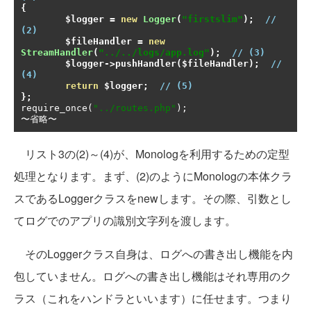
{
	$logger 
=
new
Logger
(
"firstslim"
);
// 
(2)
	$fileHandler 
=
new
StreamHandler
(
"../../logs/app.log"
);
// (3)
	$logger
->
pushHandler
(
$fileHandler
);
// 
(4)
return
 $logger
;
// (5)
};
require_once
(
"../routes.php"
);
〜省略〜
リスト3の(2)～(4)が、Monologを利用するための定型
処理となります。まず、(2)のようにMonologの本体クラ
スであるLoggerクラスをnewします。その際、引数とし
てログでのアプリの識別文字列を渡します。
そのLoggerクラス自身は、ログへの書き出し機能を内
包していません。ログへの書き出し機能はそれ専用のク
ラス（これをハンドラといいます）に任せます。つまり