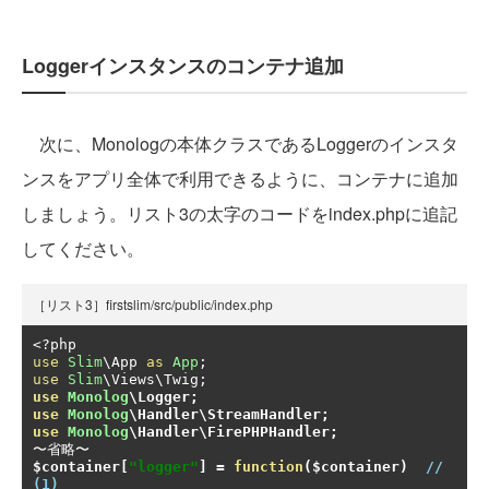
Loggerインスタンスのコンテナ追加
次に、Monologの本体クラスであるLoggerのインスタ
ンスをアプリ全体で利用できるように、コンテナに追加
しましょう。リスト3の太字のコードをindex.phpに追記
してください。
［リスト3］firstslim/src/public/index.php
<?
use
Slim
\App 
as
App
;
use
Slim
\Views\Twig
;
use
Monolog
\Logger
;
use
Monolog
\Handler\StreamHandler
;
use
Monolog
\Handler\FirePHPHandler
;
〜省略〜
$container
[
"logger"
]
=
function
(
$container
)
// 
(1)