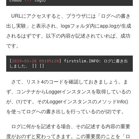
chmod 
777
 logs
/
URLにアクセスすると、ブラウザには「ログへの書き
出し実験」と表示され、logsフォルダ内にapp.logが生成
されるはずです。以下の内容が記述されていれば、成功
です。
[
2019
-
05
-
28
09
:
05
:
26
]
 firstslim
.
INFO
:
ログに書き出
しました。
[]
[]
さて、リスト4のコードを確認しておきましょう。ま
ず、コンテナからLoggerインスタンスを取得しているの
が、(1)です。そのLoggerインスタンスのメソッドinfo()
を使ってログへの書き出しを行っているのが(2)です。
ログに何かを記述する場合、その記述する内容の重要
度がおのずと変わってきます。この重要度のことを「ロ