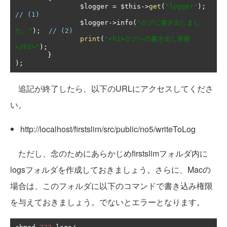
		$logger 
=
 $this
->
get
(
"logger"
);
// (1)
		$logger
->
info
(
"ログに書き出しまし
た。"
);
// (2)
print
(
"<h1>ログへの書き出し実験
</h1>"
);
}
);
追記が終了したら、以下のURLにアクセスしてくださ
い。
http://localhost/firstslim/src/public/no5/writeToLog
ただし、念のためにあらかじめfirstslimフォルダ内に
logsフォルダを作成しておきましょう。さらに、Macの
場合は、このフォルダに以下のコマンドで書き込み権限
を与えておきましょう。でないとエラーとなります。