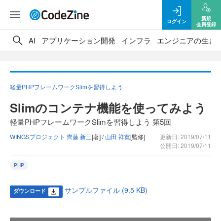
新規
ログイン
会員登録
AI
アプリケーション開発
インフラ
エンジニアの生き
軽量PHPフレームワークSlimを習得しよう
Slimのコンテナ機能を使ってみよう
軽量PHPフレームワークSlimを習得しよう 第5回
WINGSプロジェクト 齊藤 新三
[著] /
山田 祥寛
[監修]
更新日: 2019/07/11
公開日: 2019/07/11
PHP
サンプルファイル (9.5 KB)
ダウンロード