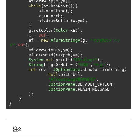
        af
.
drawTop
(
x
,
ym
);
while
(
af
.
hasNext
()){
            af
.
nextLine
();
            x 
+=
 xpch
;
            af
.
drawBottom
(
x
,
ym
);
}
        g
.
setColor
(
Color
.
RED
);
        x 
=
30f
;
        af 
=
new
AfureStringV
(
g
,
"その他のメソッ
ド"
,
80f
);
        af
.
drawTtoB
(
x
,
ym
);
        af
.
drawMid
(
x
+
xpch
,
ym
);
System
.
out
.
printf
(
"JDialog!"
);
String
[]
 goOrNot 
=
{
"印刷"
,
"中止"
};
int
 rev 
=
JOptionPane
.
showConfirmDialog
(
null
,
picLabel
,
"AfreStringV動作確認"
,
JOptionPane
.
DEFAULT_OPTION
,
JOptionPane
.
PLAIN_MESSAGE

);
}
}
注2