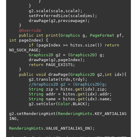
}
}
        g2
.
scale
(
scale
,
scale
);
        setPreferredSize
(
scaledims
);
        drawPage
(
g2
,
previewpage
);
}
@Override
public
int
print
(
Graphics
 g
,
PageFormat
 pf
,
int
 pageIndex
)
{
if
(
pageIndex 
>=
 hitos
.
size
())
return
NO_SUCH_PAGE
;
Graphics2D
 g2 
=
(
Graphics2D
)
 g
;
        drawPage
(
g2
,
pageIndex
);
return
 PAGE_EXISTS
;
}
public
void
 drawPage
(
Graphics2D
 g2
,
int
 idx
){
        g2
.
translate
(
trdx
,
trdy
);
//Graphics2D g2 = (Graphics2D)g;
String
 zip 
=
 hitos
.
get
(
idx
).
zip
;
String
 addr 
=
 hitos
.
get
(
idx
).
addr
;
String
 name 
=
 hitos
.
get
(
idx
).
name
;
        g2
.
setColor
(
Color
.
BLACK
);
g2
.
setRenderingHint
(
RenderingHints
.
KEY_ANTIALIAS
ING
,
RenderingHints
.
VALUE_ANTIALIAS_ON
);