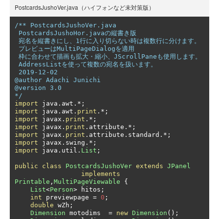
PostcardsJushoVer.java（ハイフォンなど未対策版）
/** PostcardsJushoVer.java

 PostcardsJushoHor.javaの縦書き版

 宛名を縦書きにし、1行に入り切らない時は複数行に分けます。

 プレビューはMultiPageDialogを適用

 枠に合わせて描画も拡大・縮小、JScrollPaneも使用します。

 AddressListを使って複数の宛名を扱います。

 2019-12-02

@author Adachi Junichi

@version 3.0

*/
import
 java
.
awt
.*;
import
 java
.
awt
.
print
.*;
import
 javax
.
print
.*;
import
 javax
.
print
.
attribute
.*;
import
 javax
.
print
.
attribute
.
standard
.*;
import
 javax
.
swing
.*;
import
 java
.
util
.
List
;
public
class
PostcardsJushoVer
extends
JPanel
implements
Printable
,
MultiPageViewable
{
List
<
Person
>
 hitos
;
int
 previewpage 
=
0
;
double
 wZh
;
Dimension
 motodims  
=
new
Dimension
();