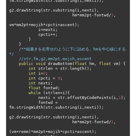
fm
.
stringWidth
(
str
.
substring
(
i
,
nexti
));
g2
.
drawString
(
str
.
substring
(
i
,
nexti
),
                          hm
*
mm2pt
-
fontwd
/
2
,
vm
*
mm2pt
+
mojih
*
cpcti
+
ascent
);
            i
=
nexti
;
            cpcti
++;
}
}
/**縦書きを右寄せのように下に詰める。hmを中心線にする
*/
//str,fm,g2,mm2pt,mojih,ascent
public
void
 drawBottom
(
float
 hm
,
float
 vm
)
{
int
 strlen 
=
 str
.
length
();
int
 i
=
0
;
int
 cpcti 
=
0
;
int
 nexti
;
float
 fontwd
;
while
(
strlen
>
i
){
            nexti 
=
 str
.
offsetByCodePoints
(
i
,
1
);
            fontwd 
=
fm
.
stringWidth
(
str
.
substring
(
i
,
nexti
));
g2
.
drawString
(
str
.
substring
(
i
,
nexti
),
                          hm
*
mm2pt
-
fontwd
/
2
,
(
vm
+
remm
)*
mm2pt
+
mojih
*
cpcti
+
ascent
);