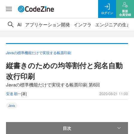
新規
ログイン
会員登録
AI
アプリケーション開発
インフラ
エンジニアの生き
Javaの標準機能だけで実現する帳票印刷
縦書きのための均等割付と宛名自動
改行印刷
Javaの標準機能だけで実現する帳票印刷 第6回
安達 順一
[著]
2020/08/21 11:00
Java
目次