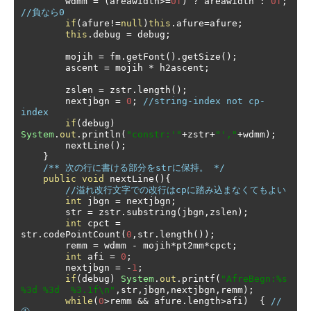
        wdmm 
=
(
areawidth
>=
0f
)
?
 areawidth 
:
0f
;
//負なら0
if
(
afure
!=
null
)
this
.
afure
=
afure
;
this
.
debug 
=
 debug
;
        mojih 
=
 fm
.
getFont
().
getSize
();
        ascent 
=
 mojih 
*
 h2ascent
;
        zslen 
=
 zstr
.
length
();
        nextjbgn 
=
0
;
//string-index not cp-
index
if
(
debug
)
System
.
out
.
println
(
"constr:'"
+
zstr
+
"',"
+
wdmm
);
        nextLine
();
}
/** 次の行に書ける部分をstrに保持。 */
public
void
 nextLine
(){
//溢れ改行文字での改行はcpに踏み込まなくてもよい
int
 jbgn 
=
 nextjbgn
;
        str 
=
 zstr
.
substring
(
jbgn
,
zslen
);
int
 cpct 
=
str
.
codePointCount
(
0
,
str
.
length
());
        remm 
=
 wdmm 
-
 mojih
*
pt2mm
*
cpct
;
int
 afi 
=
0
;
        nextjbgn 
=
-
1
;
if
(
debug
)
System
.
out
.
printf
(
"AfreBegn:%s 
%3d %3d  %3.1f\n"
,
str
,
jbgn
,
nextjbgn
,
remm
);
while
(
0
>
remm 
&&
 afure
.
length
>
afi
)
{
//