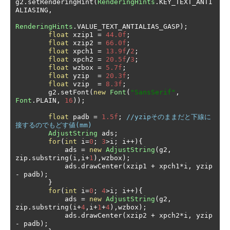
g2
.
setRenderingHint
(
RenderingHints
.
KEY_TEXT_ANTI
ALIASING
,
RenderingHints
.
VALUE_TEXT_ANTIALIAS_GASP
);
float
 xzip1 
=
44.0f
;
float
 xzip2 
=
66.0f
;
float
 xpch1 
=
13.9f
/
2
;
float
 xpch2 
=
20.5f
/
3
;
float
 wzbox 
=
5.7f
;
float
 yzip  
=
20.3f
;
float
 vzip  
=
8.3f
;
        g2
.
setFont
(
new
Font
(
"SansSerif"
,
Font
.
PLAIN
,
16
));
float
 padb 
=
1.5f
;
//yzipそのままだと下線に
接するのでもどす値(mm)
AdjustString
 ads
;
for
(
int
 i
=
0
;
3
>
i
;
 i
++){
            ads 
=
new
AdjustString
(
g2
,
zip
.
substring
(
i
,
i
+
1
),
wzbox
);
            ads
.
drawCenter
(
xzip1 
+
 xpch1
*
i
,
 yzip 
-
 padb
);
}
for
(
int
 i
=
0
;
4
>
i
;
 i
++){
            ads 
=
new
AdjustString
(
g2
,
zip
.
substring
(
i
+
4
,
i
+
1
+
4
),
wzbox
);
            ads
.
drawCenter
(
xzip2 
+
 xpch2
*
i
,
 yzip 
-
 padb
);