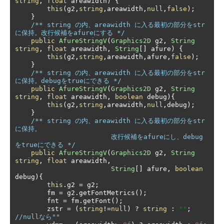
string
,
float
 areawidth
)
{
this
(
g2
,
string
,
areawidth
,
null
,
false
);
}
/** string の内、areawidth に入る最初の部分をstr
に保持。改行候補をafureにする */
public
AfureStringV
(
Graphics2D
 g2
,
String
string
,
float
 areawidth
,
String
[]
 afure
)
{
this
(
g2
,
string
,
areawidth
,
afure
,
false
);
}
/** string の内、areawidth に入る最初の部分をstr
に保持。debugをtrueにできる */
public
AfureStringV
(
Graphics2D
 g2
,
String
string
,
float
 areawidth
,
boolean
 debug
){
this
(
g2
,
string
,
areawidth
,
null
,
debug
);
}
/** string の内、areawidth に入る最初の部分をstr
に保持。

                        改行候補をafureにし、debug
をtrueにできる */
public
AfureStringV
(
Graphics2D
 g2
,
String
string
,
float
 areawidth
,
String
[]
 afure
,
boolean
debug
){
this
.
g2 
=
 g2
;
        fm 
=
 g2
.
getFontMetrics
();
        fnt 
=
 fm
.
getFont
();
        zstr 
=
(
string
!=
null
)
?
string
:
""
;
//nullなら""