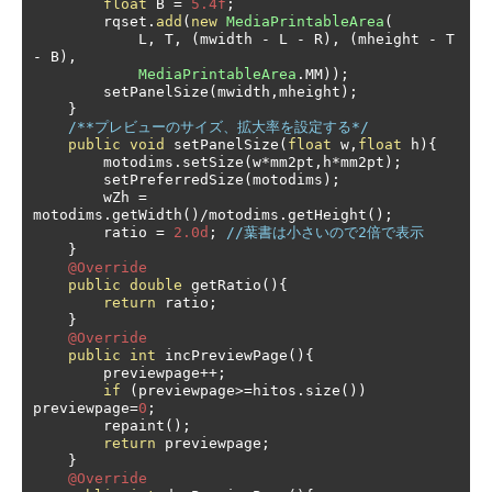
float
 B 
=
5.4f
;
        rqset
.
add
(
new
MediaPrintableArea
(
            L
,
 T
,
(
mwidth 
-
 L 
-
 R
),
(
mheight 
-
 T 
-
 B
),
MediaPrintableArea
.
MM
));
        setPanelSize
(
mwidth
,
mheight
);
}
/**プレビューのサイズ、拡大率を設定する*/
public
void
 setPanelSize
(
float
 w
,
float
 h
){
        motodims
.
setSize
(
w
*
mm2pt
,
h
*
mm2pt
);
        setPreferredSize
(
motodims
);
        wZh 
=
motodims
.
getWidth
()/
motodims
.
getHeight
();
        ratio 
=
2.0d
;
//葉書は小さいので2倍で表示
}
@Override
public
double
 getRatio
(){
return
 ratio
;
}
@Override
public
int
 incPreviewPage
(){
        previewpage
++;
if
(
previewpage
>=
hitos
.
size
())
previewpage
=
0
;
        repaint
();
return
 previewpage
;
}
@Override