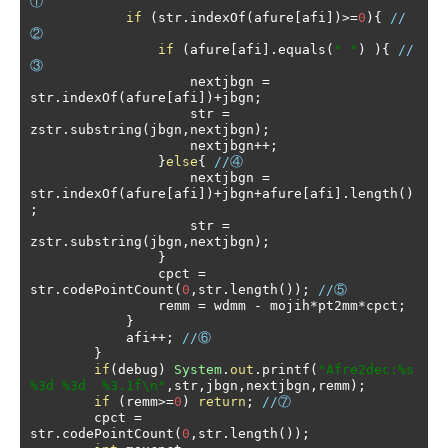
①
if
(
str
.
indexOf
(
afure
[
afi
])>=
0
){
//
②
if
(
afure
[
afi
].
equals
(
" "
)
){
//
③
                    nextjbgn 
=
str
.
indexOf
(
afure
[
afi
])+
jbgn
;
                    str 
=
zstr
.
substring
(
jbgn
,
nextjbgn
);
                    nextjbgn
++;
}
else
{
//④
                    nextjbgn 
=
str
.
indexOf
(
afure
[
afi
])+
jbgn
+
afure
[
afi
].
length
()
;
                    str 
=
zstr
.
substring
(
jbgn
,
nextjbgn
);
}
                cpct 
=
str
.
codePointCount
(
0
,
str
.
length
());
//⑤
                remm 
=
 wdmm 
-
 mojih
*
pt2mm
*
cpct
;
}
            afi
++;
//⑥
}
if
(
debug
)
System
.
out
.
printf
(
"Afre2dec:%s 
%3d %3d  %3.1f\n"
,
str
,
jbgn
,
nextjbgn
,
remm
);
if
(
remm
>=
0
)
return
;
//⑦
        cpct 
=
str
.
codePointCount
(
0
,
str
.
length
());