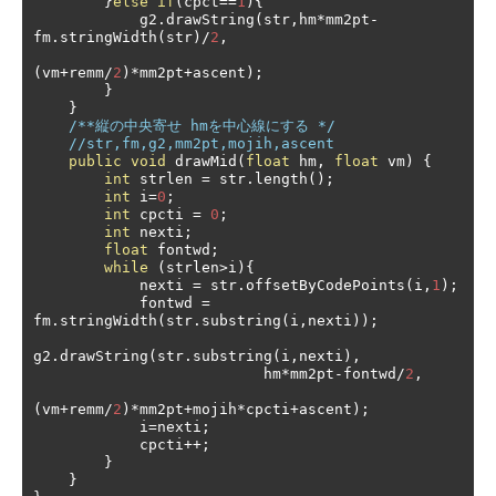
}
else
if
(
cpct
==
1
){
            g2
.
drawString
(
str
,
hm
*
mm2pt
-
fm
.
stringWidth
(
str
)/
2
,
(
vm
+
remm
/
2
)*
mm2pt
+
ascent
);
}
}
/**縦の中央寄せ hmを中心線にする */
//str,fm,g2,mm2pt,mojih,ascent
public
void
 drawMid
(
float
 hm
,
float
 vm
)
{
int
 strlen 
=
 str
.
length
();
int
 i
=
0
;
int
 cpcti 
=
0
;
int
 nexti
;
float
 fontwd
;
while
(
strlen
>
i
){
            nexti 
=
 str
.
offsetByCodePoints
(
i
,
1
);
            fontwd 
=
fm
.
stringWidth
(
str
.
substring
(
i
,
nexti
));
g2
.
drawString
(
str
.
substring
(
i
,
nexti
),
                          hm
*
mm2pt
-
fontwd
/
2
,
(
vm
+
remm
/
2
)*
mm2pt
+
mojih
*
cpcti
+
ascent
);
            i
=
nexti
;
            cpcti
++;
}
}