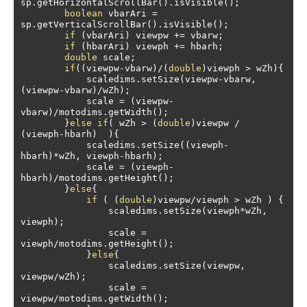
sp
.
getHorizontalScrollBar
().
isVisible
();
boolean
 vbarAri 
=
sp
.
getVerticalScrollBar
().
isVisible
();
if
(
vbarAri
)
 viewpw 
+=
 vbarw
;
if
(
hbarAri
)
 viewph 
+=
 hbarh
;
double
 scale
;
if
((
viewpw
-
vbarw
)/(
double
)
viewph 
>
 wZh
){
            scaledims
.
setSize
(
viewpw
-
vbarw
,
(
viewpw
-
vbarw
)/
wZh
);
            scale 
=
(
viewpw
-
vbarw
)/
motodims
.
getWidth
();
}
else
if
(
 wZh 
>
(
double
)
viewpw 
/
(
viewph
-
hbarh
)
){
            scaledims
.
setSize
((
viewph
-
hbarh
)*
wZh
,
 viewph
-
hbarh
);
            scale 
=
(
viewph
-
hbarh
)/
motodims
.
getHeight
();
}
else
{
if
(
(
double
)
viewpw
/
viewph 
>
 wZh 
)
{
                scaledims
.
setSize
(
viewph
*
wZh
,
viewph
);
                scale 
=
viewph
/
motodims
.
getHeight
();
}
else
{
                scaledims
.
setSize
(
viewpw
,
viewpw
/
wZh
);
                scale 
=
viewpw
/
motodims
.
getWidth
();