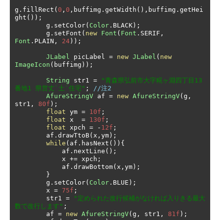
g
.
fillRect
(
0
,
0
,
buffimg
.
getWidth
(),
buffimg
.
getHei
ght
());
        g
.
setColor
(
Color
.
BLACK
);
        g
.
setFont
(
new
Font
(
Font
.
SERIF
,
Font
.
PLAIN
,
24
));
JLabel
 picLabel 
=
new
JLabel
(
new
ImageIcon
(
buffimg
));
String
 str1 
=
"青森県弘前市大字糀ヶ淵四丁目13
番地1 県営丈`土`住宅"
;
//注2
AfureStringV
 af 
=
new
AfureStringV
(
g
,
str1
,
80f
);
float
 ym 
=
10f
;
float
 x  
=
130f
;
float
 xpch 
=
-
12f
;
        af
.
drawTtoB
(
x
,
ym
);
while
(
af
.
hasNext
()){
            af
.
nextLine
();
            x 
+=
 xpch
;
            af
.
drawBottom
(
x
,
ym
);
}
        g
.
setColor
(
Color
.
BLUE
);
        x 
=
75f
;
        str1 
=
"定められた改行候補がなければ入りきる最大
数で改行します"
;
        af 
=
new
AfureStringV
(
g
,
 str1
,
81f
);