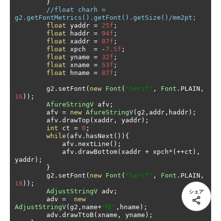
}
//float charh = 
g2.getFontMetrics().getFont().getSize()/mm2pt;
float
 yaddr 
=
25f
;
float
 haddr 
=
94f
;
float
 xaddr 
=
87f
;
float
 xpch  
=
-
7.5f
;
float
 yname 
=
32f
;
float
 xname 
=
53f
;
float
 hname 
=
87f
;
        g2
.
setFont
(
new
Font
(
"Serif"
,
Font
.
PLAIN
,
16
));
AfureStringV
 afv
;
        afv 
=
new
AfureStringV
(
g2
,
addr
,
haddr
);
        afv
.
drawTop
(
xaddr
,
 yaddr
);
int
 ct 
=
0
;
while
(
afv
.
hasNext
()){
            afv
.
nextLine
();
            afv
.
drawBottom
(
xaddr 
+
 xpch
*(++
ct
),
yaddr
);
}
        g2
.
setFont
(
new
Font
(
"Serif"
,
Font
.
PLAIN
,
18
));
AdjustStringV
 adv
;
シェア
        adv 
=
new
AdjustStringV
(
g2
,
name
+
"様"
,
hname
);
        adv
.
drawTtoB
(
xname
,
 yname
);