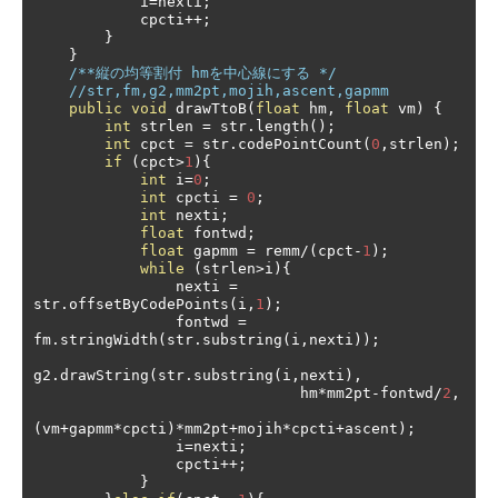
            i
=
nexti
;
            cpcti
++;
}
}
/**縦の均等割付 hmを中心線にする */
//str,fm,g2,mm2pt,mojih,ascent,gapmm
public
void
 drawTtoB
(
float
 hm
,
float
 vm
)
{
int
 strlen 
=
 str
.
length
();
int
 cpct 
=
 str
.
codePointCount
(
0
,
strlen
);
if
(
cpct
>
1
){
int
 i
=
0
;
int
 cpcti 
=
0
;
int
 nexti
;
float
 fontwd
;
float
 gapmm 
=
 remm
/(
cpct
-
1
);
while
(
strlen
>
i
){
                nexti 
=
str
.
offsetByCodePoints
(
i
,
1
);
                fontwd 
=
fm
.
stringWidth
(
str
.
substring
(
i
,
nexti
));
g2
.
drawString
(
str
.
substring
(
i
,
nexti
),
                              hm
*
mm2pt
-
fontwd
/
2
,
(
vm
+
gapmm
*
cpcti
)*
mm2pt
+
mojih
*
cpcti
+
ascent
);
                i
=
nexti
;
                cpcti
++;
}