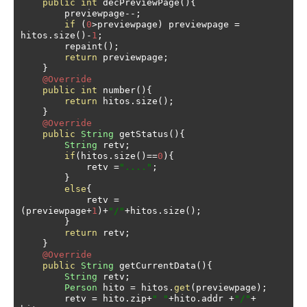
public
int
 decPreviewPage
(){
        previewpage
--;
if
(
0
>
previewpage
)
 previewpage 
=
hitos
.
size
()-
1
;
        repaint
();
return
 previewpage
;
}
@Override
public
int
 number
(){
return
 hitos
.
size
();
}
@Override
public
String
 getStatus
(){
String
 retv
;
if
(
hitos
.
size
()==
0
){
            retv 
=
"...."
;
}
else
{
            retv 
=
(
previewpage
+
1
)+
"/"
+
hitos
.
size
();
}
return
 retv
;
}
@Override
public
String
 getCurrentData
(){
String
 retv
;
Person
 hito 
=
 hitos
.
get
(
previewpage
);
        retv 
=
 hito
.
zip
+
" "
+
hito
.
addr 
+
"/"
+