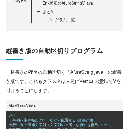
Enx拡張のAfureStringV.java
まとめ
プログラム一覧
縦書き版の自動区切りプログラム
横書きの宛名の自動区切り「AfureString.java」の縦書
き版です。これもクラス名は末尾にVerticalの意味でVを
付けることにします。
AfureStringV.java
/**

文字列を指定幅に改行しながら配置する-縦書き版

改行位置の候補文字列（文字列の末尾で改行）を配列で持つ。
