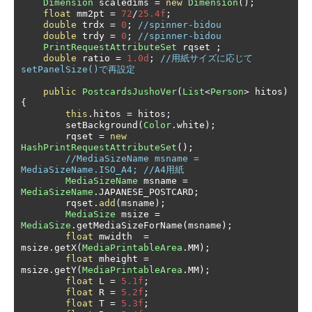
Dimension
 scaledims 
=
new
Dimension
();
float
 mm2pt 
=
72
/
25.4f
;
double
 trdx 
=
0
;
//spinner-bidou
double
 trdy 
=
0
;
//spinner-bidou
PrintRequestAttributeSet
 rqset 
;
double
 ratio 
=
1.0d
;
//用紙サイズに応じて
setPanelSize()で再設定
public
PostcardsJushoVer
(
List
<
Person
>
 hitos
)
{
this
.
hitos 
=
 hitos
;
        setBackground
(
Color
.
white
);
        rqset 
=
new
HashPrintRequestAttributeSet
();
//MediaSizeName msname = 
MediaSizeName.ISO_A4; //A4用紙
MediaSizeName
 msname 
=
MediaSizeName
.
JAPANESE_POSTCARD
;
        rqset
.
add
(
msname
);
MediaSize
 msize 
=
MediaSize
.
getMediaSizeForName
(
msname
);
float
 mwidth  
=
msize
.
getX
(
MediaPrintableArea
.
MM
);
float
 mheight 
=
msize
.
getY
(
MediaPrintableArea
.
MM
);
float
 L 
=
5.1f
;
float
 R 
=
5.2f
;
float
 T 
=
5.3f
;