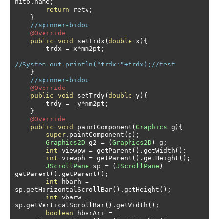
hito
.
name
;
return
 retv
;
}
//spinner-bidou
@Override
public
void
 setTrdx
(
double
 x
){
        trdx 
=
 x
*
mm2pt
;
//System.out.println("trdx:"+trdx);//test
}
//spinner-bidou
@Override
public
void
 setTrdy
(
double
 y
){
        trdy 
=
-
y
*
mm2pt
;
}
@Override
public
void
 paintComponent
(
Graphics
 g
){
super
.
paintComponent
(
g
);
Graphics2D
 g2 
=
(
Graphics2D
)
 g
;
int
 viewpw 
=
 getParent
().
getWidth
();
int
 viewph 
=
 getParent
().
getHeight
();
JScrollPane
 sp 
=
(
JScrollPane
)
getParent
().
getParent
();
int
 hbarh 
=
sp
.
getHorizontalScrollBar
().
getHeight
();
int
 vbarw 
=
sp
.
getVerticalScrollBar
().
getWidth
();
boolean
 hbarAri 
=