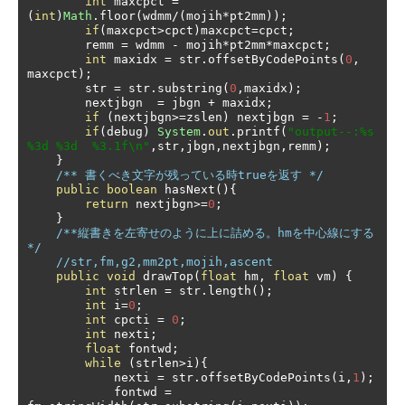
int
 maxcpct 
=
(
int
)
Math
.
floor
(
wdmm
/(
mojih
*
pt2mm
));
if
(
maxcpct
>
cpct
)
maxcpct
=
cpct
;
        remm 
=
 wdmm 
-
 mojih
*
pt2mm
*
maxcpct
;
int
 maxidx 
=
 str
.
offsetByCodePoints
(
0
,
maxcpct
);
        str 
=
 str
.
substring
(
0
,
maxidx
);
        nextjbgn  
=
 jbgn 
+
 maxidx
;
if
(
nextjbgn
>=
zslen
)
 nextjbgn 
=
-
1
;
if
(
debug
)
System
.
out
.
printf
(
"output--:%s 
%3d %3d  %3.1f\n"
,
str
,
jbgn
,
nextjbgn
,
remm
);
}
/** 書くべき文字が残っている時trueを返す */
public
boolean
 hasNext
(){
return
 nextjbgn
>=
0
;
}
/**縦書きを左寄せのように上に詰める。hmを中心線にする
*/
//str,fm,g2,mm2pt,mojih,ascent
public
void
 drawTop
(
float
 hm
,
float
 vm
)
{
int
 strlen 
=
 str
.
length
();
int
 i
=
0
;
int
 cpcti 
=
0
;
int
 nexti
;
float
 fontwd
;
while
(
strlen
>
i
){
            nexti 
=
 str
.
offsetByCodePoints
(
i
,
1
);
            fontwd 
=