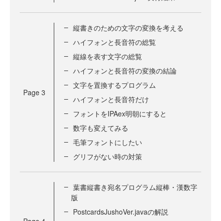
縦書きのための文字の変換を考える
ハイフォンと長音符の総覧
縦線を表す文字の総覧
ハイフォンと長音符の変換の結論
文字を置換するプログラム
Page
3
ハイフォンと長音符だけ
フォントをIPAex明朝にすると
数字も変えてみる
毛筆フォントにしたい
グリフがない時の対策
葉書縦書き宛名プログラム縦棒・漢数字
版
PostcardsJushoVer.javaの解説
Page
4