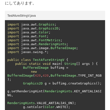
にしてあります。
TestAfureStringV.java
import
 java
.
awt
.
Graphics
;
import
 java
.
awt
.
Graphics2D
;
import
 java
.
awt
.
Color
;
import
 java
.
awt
.
Font
;
import
 java
.
awt
.
FontMetrics
;
import
 java
.
awt
.
RenderingHints
;
import
 java
.
awt
.
image
.
BufferedImage
;
import
 javax
.
swing
.*;
public
class
TestAfureStringV
{
public
static
void
 main
(
String
[]
 args 
)
{
BufferedImage
 buffimg 
=
new
BufferedImage
(
420
,
420
,
BufferedImage
.
TYPE_INT_RGB
);
Graphics2D
 g 
=
 buffimg
.
createGraphics
();
g
.
setRenderingHint
(
RenderingHints
.
KEY_ANTIALIASI
NG
,
RenderingHints
.
VALUE_ANTIALIAS_ON
);
        g
.
setColor
(
Color
.
WHITE
);