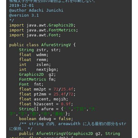
候補文字が半角空白の場合はこれを印刷しない。

2019-12-01

@author Adachi Junichi

@version 3.1

*/
import
 java
.
awt
.
Graphics2D
;
import
 java
.
awt
.
FontMetrics
;
import
 java
.
awt
.
Font
;
public
class
AfureStringV
{
String
 zstr
,
 str
;
float
  wdmm
;
float
  remm
;
int
    zslen
;
int
    nextjbgn
;
Graphics2D
  g2
;
FontMetrics
 fm
;
Font
  fnt
;
float
 mm2pt 
=
72
/
25.4f
;
float
 pt2mm 
=
25.4f
/
72
;
float
 ascent
,
 mojih
;
float
 h2ascent 
=
0.9f
;
String
[]
 afure 
=
{
" "
,
"丁目"
,
"大
字"
,
"字"
,
"郡"
,
"市"
,
"番地"
};
boolean
 debug 
=
false
;
/** string の内、areawidth に入る最初の部分をstr
に保持。 */
public
AfureStringV
(
Graphics2D
 g2
,
String