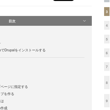
3
目次
4
5
ル
sktopでDrupalをインストールする
6
7
8
プページに指定する
イプを作る
9
とは
の作成