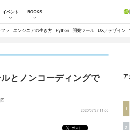
イベント
BOOKS
ンフラ
エンジニアの生き方
Python
開発ツール
UX／デザイン
トールとノンコーディングで
ア
2回
1
2020/07/27 11:00
2
ポスト