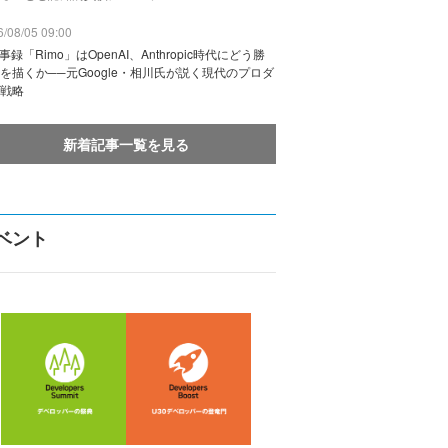
/08/05 09:00
議事録「Rimo」はOpenAI、Anthropic時代にどう勝
を描くか──元Google・相川氏が説く現代のプロダ
戦略
新着記事一覧を見る
ベント