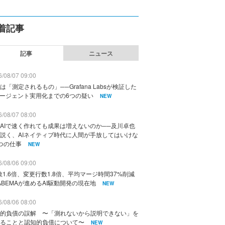
着記事
記事
ニュース
/08/07 09:00
は「測定されるもの」──Grafana Labsが検証した
エージェント実用化までの6つの疑い
NEW
/08/07 08:00
AIで速く作れても成果は増えないのか──及川卓也
説く、AIネイティブ時代に人間が手放してはいけな
つの仕事
NEW
/08/06 09:00
数1.6倍、変更行数1.8倍、平均マージ時間37%削減
ABEMAが進めるAI駆動開発の現在地
NEW
/08/06 08:00
的負債の誤解 〜「測れないから説明できない」を
ることと認知的負債について〜
NEW