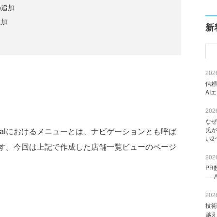
の追加
追加
新
2026
信頼
AI
2026
なぜ
alにおけるメニューとは、ナビゲーションとも呼ば
氏が
い2
す。今回は上記で作成した店舗一覧ビューのページ
2026
PR
──
2026
技術
越え