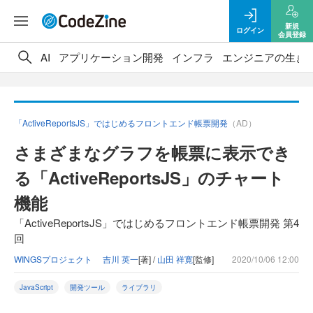
新規
ログイン
会員登録
AI
アプリケーション開発
インフラ
エンジニアの生き
「ActiveReportsJS」ではじめるフロントエンド帳票開発
（AD）
さまざまなグラフを帳票に表示でき
る「ActiveReportsJS」のチャート
機能
「ActiveReportsJS」ではじめるフロントエンド帳票開発 第4
回
WINGSプロジェクト 吉川 英一
[著] /
山田 祥寛
[監修]
2020/10/06 12:00
JavaScript
開発ツール
ライブラリ