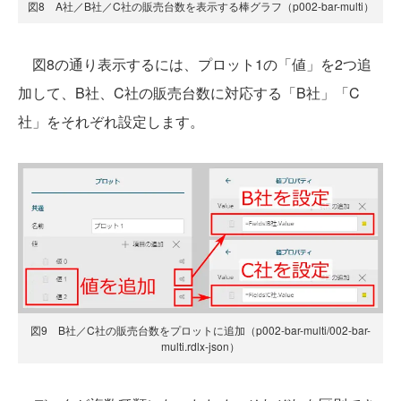
図8 A社／B社／C社の販売台数を表示する棒グラフ（p002-bar-multi）
図8の通り表示するには、プロット1の「値」を2つ追
加して、B社、C社の販売台数に対応する「B社」「C
社」をそれぞれ設定します。
図9 B社／C社の販売台数をプロットに追加（p002-bar-multi/002-bar-
multi.rdlx-json）