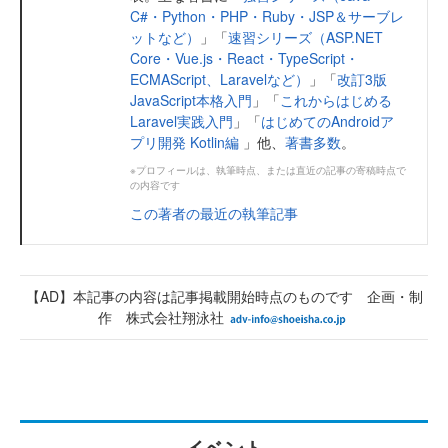
C#・Python・PHP・Ruby・JSP＆サーブレ
ットなど）
」「
速習シリーズ（ASP.NET
Core・Vue.js・React・TypeScript・
ECMAScript、Laravelなど）
」「
改訂3版
JavaScript本格入門
」「
これからはじめる
Laravel実践入門
」「
はじめてのAndroidア
プリ開発 Kotlin編
」他、
著書多数
。
※プロフィールは、執筆時点、または直近の記事の寄稿時点で
の内容です
この著者の最近の執筆記事
【AD】本記事の内容は記事掲載開始時点のものです 企画・制
作 株式会社翔泳社
イベント