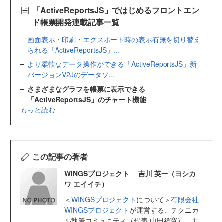
「ActiveReportsJS」ではじめるフロントエン
ド帳票開発連載記事一覧
画面表示・印刷・エクスポート時の表示有無を切り替え
られる「ActiveReportsJS」...
より柔軟なデータ操作ができる「ActiveReportsJS」新
バージョンV2Jのデータソ...
さまざまなグラフを帳票に表示できる
「ActiveReportsJS」のチャート機能
もっと読む
この記事の著者
WINGSプロジェクト 吉川 英一（ヨシカ
ワ エイイチ）
＜
WINGSプロジェクト
について＞
有限会社
WINGSプロジェクト
が運営する、テクニカ
ル執筆コミュニティ（代表 山田祥寛）。主