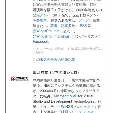
にWeb開発分野の書籍／記事執筆、翻訳、
講演等を幅広く手がける。 2026年時点での
登録メンバ
は約50名で、現在も執筆メンバ
を
募集中
。興味のある方は、どしどし応募
頂きたい。
著書
、
記事
多数。
RSS
X:
@WingsPro_info
（公式）、
@WingsPro_info/wings
（メンバーリスト）
Facebook
※プロフィールは、執筆時点、または直近の記事の寄稿時点で
の内容です
この著者の最近の執筆記事
山田 祥寛（ヤマダ ヨシヒロ）
静岡県榛原町生まれ。一橋大学経済学部卒
業後、NECにてシステム企画業務に携わる
が、2003年4月に念願かなってフリーライ
ターに転身。
Microsoft MVP
for Visual
Studio and Development Technologies。執
筆コミュニティ「
WINGSプロジェクト
」代
表。主な著書に「
独習シリーズ（Java・