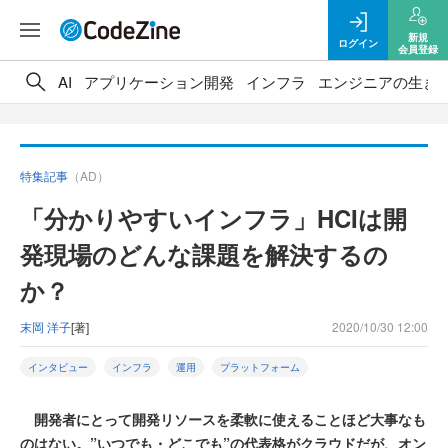
新規
ログイン
会員登録
AI
アプリケーション開発
インフラ
エンジニアの生き
特集記事
（AD）
「分かりやすいインフラ」HCIは開
発現場のどんな課題を解決するの
か？
末岡 洋子
[著]
2020/10/30 12:00
インタビュー
インフラ
運用
プラットフォーム
開発者にとって開発リソースを柔軟に使えることほど大事なも
のはない。”いつでも・どこでも”の代表格がクラウドだが、オン