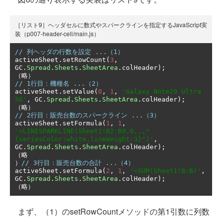
［リスト9］ヘッダセルに数式やスパークラインを指定するJavaScript実
装（p007-header-cell/main.js）
// 列ヘッダの行数を設定 ...（1）
activeSheet
.
setRowCount
(
3
,
GC
.
Spread
.
Sheets
.
SheetArea
.
colHeader
);
（略）
// 1行目：機種名 ...（2）
activeSheet
.
setValue
(
0
,
1
,
'Galaxy Note20 Ultra 
5G'
,
 GC
.
Spread
.
Sheets
.
SheetArea
.
colHeader
);
（略）
// 2行目：販売台数のスパークライン ...（3）
activeSheet
.
setFormula
(
1
,
1
,
'=LINESPARKLINE(Sheet1!B2:B9,0,,,"
{seriesColor:white,lineWeight:3}")'
,
GC
.
Spread
.
Sheets
.
SheetArea
.
colHeader
);
（略
）
// 3行目：販売台数の合計 ...（4）
activeSheet
.
setFormula
(
2
,
1
,
'=SUM(Sheet1!B:B)'
,
GC
.
Spread
.
Sheets
.
SheetArea
.
colHeader
);
（略）
まず、（1）のsetRowCountメソッドの第1引数に列数