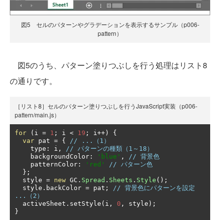
図5 セルのパターンやグラデーションを表示するサンプル（p006-
pattern）
図5のうち、パターン塗りつぶしを行う処理はリスト8
の通りです。
［リスト8］セルのパターン塗りつぶしを行うJavaScript実装（p006-
pattern/main.js）
for
(
i 
=
1
;
 i 
<
19
;
 i
++)
{
var
 pat 
=
{
// ...（1）
    type
:
 i
,
// パターンの種類（1～18）
    backgroundColor
:
'blue'
,
// 背景色
    patternColor
:
'red'
// パターン色
};
  style 
=
new
 GC
.
Spread
.
Sheets
.
Style
();
  style
.
backColor 
=
 pat
;
// 背景色にパターンを設定 
...（2）
  activeSheet
.
setStyle
(
i
,
0
,
 style
);
}