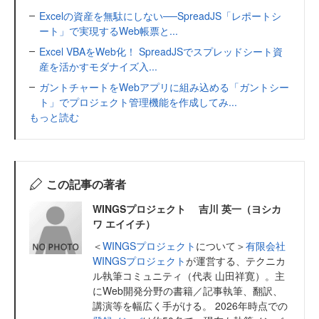
Excelの資産を無駄にしない──SpreadJS「レポートシ
ート」で実現するWeb帳票と...
Excel VBAをWeb化！ SpreadJSでスプレッドシート資
産を活かすモダナイズ入...
ガントチャートをWebアプリに組み込める「ガントシー
ト」でプロジェクト管理機能を作成してみ...
もっと読む
この記事の著者
WINGSプロジェクト 吉川 英一（ヨシカ
ワ エイイチ）
＜
WINGSプロジェクト
について＞
有限会社
WINGSプロジェクト
が運営する、テクニカ
ル執筆コミュニティ（代表 山田祥寛）。主
にWeb開発分野の書籍／記事執筆、翻訳、
講演等を幅広く手がける。 2026年時点での