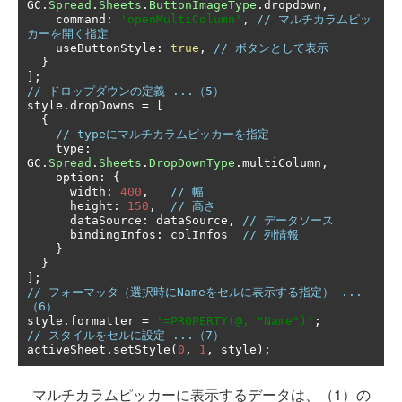
GC
.
Spread
.
Sheets
.
ButtonImageType
.
dropdown
,
    command
:
'openMultiColumn'
,
// マルチカラムピッ
カーを開く指定
    useButtonStyle
:
true
,
// ボタンとして表示
}
];
// ドロップダウンの定義 ...（5）
style
.
dropDowns 
=
[
{
// typeにマルチカラムピッカーを指定
    type
:
GC
.
Spread
.
Sheets
.
DropDownType
.
multiColumn
,
    option
:
{
      width
:
400
,
// 幅
      height
:
150
,
// 高さ
      dataSource
:
 dataSource
,
// データソース
      bindingInfos
:
 colInfos  
// 列情報
}
}
];
// フォーマッタ（選択時にNameをセルに表示する指定） ...
（6）
style
.
formatter 
=
'=PROPERTY(@, "Name")'
;
// スタイルをセルに設定 ...（7）
activeSheet
.
setStyle
(
0
,
1
,
 style
);
マルチカラムピッカーに表示するデータは、（1）の