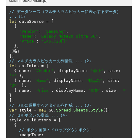
column-picker/main.js）
// データソース（マルチカラムピッカーに表示するデータ） 
...（1）
let
 dataSource 
=
[
{
'Vendor'
:
'Samsung'
,
'Name'
:
'Galaxy Note20 Ultra 5G'
,
'Price'
:
'145,728円'
},
（略）
];
// マルチカラムピッカーの列情報 ...（2）
let
 colInfos 
=
[
{
 name
:
'Vendor'
,
 displayName
:
'会社'
,
 size
:
'*'
},
{
 name
:
'Name'
,
 displayName
:
'製品名'
,
 size
:
'2*'
},
{
 name
:
'Price'
,
 displayName
:
'価格'
,
 size
:
'*'
}
];
// セルに適用するスタイルを作成 ...（3）
var
 style 
=
new
 GC
.
Spread
.
Sheets
.
Style
();
// セルボタンの定義 ...（4）
style
.
cellButtons 
=
[
{
// ボタン画像：ドロップダウンボタン
    imageType
: