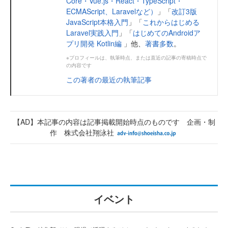
Core・Vue.js・React・TypeScript・
ECMAScript、Laravelなど）
」「
改訂3版
JavaScript本格入門
」「
これからはじめる
Laravel実践入門
」「
はじめてのAndroidア
プリ開発 Kotlin編
」他、
著書多数
。
※プロフィールは、執筆時点、または直近の記事の寄稿時点で
の内容です
この著者の最近の執筆記事
【AD】本記事の内容は記事掲載開始時点のものです 企画・制
作 株式会社翔泳社
イベント