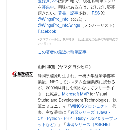
登録メンバ
は約50名で、現在も執筆メンバ
を
募集中
。興味のある方は、どしどし応募
頂きたい。
著書
、
記事
多数。
RSS
X:
@WingsPro_info
（公式）、
@WingsPro_info/wings
（メンバーリスト）
Facebook
※プロフィールは、執筆時点、または直近の記事の寄稿時点で
の内容です
この著者の最近の執筆記事
山田 祥寛（ヤマダ ヨシヒロ）
静岡県榛原町生まれ。一橋大学経済学部卒
業後、NECにてシステム企画業務に携わる
が、2003年4月に念願かなってフリーライ
ターに転身。
Microsoft MVP
for Visual
Studio and Development Technologies。執
筆コミュニティ「
WINGSプロジェクト
」代
表。主な著書に「
独習シリーズ（Java・
C#・Python・PHP・Ruby・JSP＆サーブレ
ットなど）
」「
速習シリーズ（ASP.NET