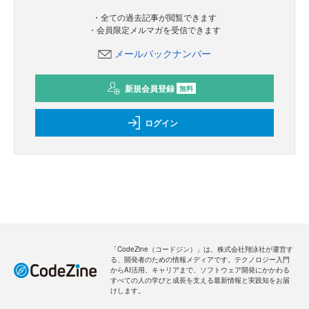
・全ての過去記事が閲覧できます
・会員限定メルマガを受信できます
メールバックナンバー
新規会員登録
無料
ログイン
「CodeZine（コードジン）」は、株式会社翔泳社が運営す
る、開発者のための情報メディアです。テクノロジー入門
からAI活用、キャリアまで、ソフトウェア開発にかかわる
すべての人の学びと成長を支える最新情報と実践知をお届
けします。