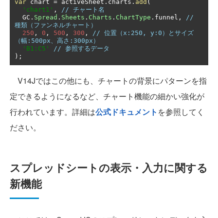
var
 chart 
=
 activeSheet
.
charts
.
add
(
'chart1'
,
// チャート名
  GC
.
Spread
.
Sheets
.
Charts
.
ChartType
.
funnel
,
// 
種類（ファンネルチャート）
250
,
0
,
500
,
300
,
// 位置（x:250, y:0）とサイズ
（幅:500px、高さ:300px）
'B1:C5'
// 参照するデータ
);
V14Jではこの他にも、チャートの背景にパターンを指
定できるようになるなど、チャート機能の細かい強化が
行われています。詳細は
公式ドキュメント
を参照してく
ださい。
スプレッドシートの表示・入力に関する
新機能