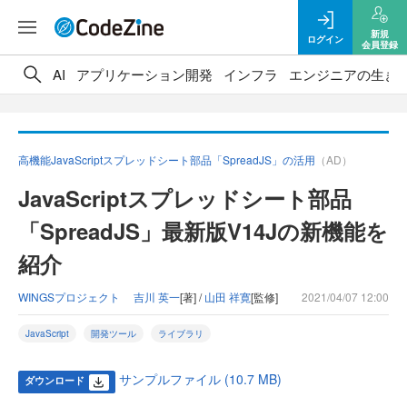
新規
ログイン
会員登録
AI
アプリケーション開発
インフラ
エンジニアの生き
高機能JavaScriptスプレッドシート部品「SpreadJS」の活用
（AD）
JavaScriptスプレッドシート部品
「SpreadJS」最新版V14Jの新機能を
紹介
WINGSプロジェクト 吉川 英一
[著] /
山田 祥寛
[監修]
2021/04/07 12:00
JavaScript
開発ツール
ライブラリ
サンプルファイル (10.7 MB)
ダウンロード