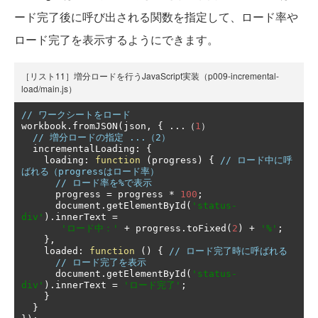
ード完了後に呼び出される関数を指定して、ロード率や
ロード完了を表示するようにできます。
［リスト11］増分ロードを行うJavaScript実装（p009-incremental-
load/main.js）
// ワークシートをロード
workbook
.
fromJSON
(
json
,
{
...（
1
）
// 増分ロードの指定 ...（2）
  incrementalLoading
:
{
    loading
:
function
(
progress
)
{
// ロード中に呼
ばれる（progressはロード率）
// ロード率を%で表示
      progress 
=
 progress 
*
100
;
      document
.
getElementById
(
'status-
div'
).
innerText 
=
'ロード中：'
+
 progress
.
toFixed
(
2
)
+
'%'
;
},
    loaded
:
function
()
{
// ロード完了時に呼ばれる
// ロード完了を表示
      document
.
getElementById
(
'status-
div'
).
innerText 
=
'ロード完了'
;
}
}