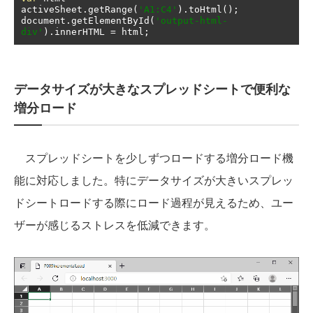
activeSheet
.
getRange
(
'A1:C4'
).
toHtml
();
document
.
getElementById
(
'output-html-
div'
).
innerHTML 
=
 html
;
データサイズが大きなスプレッドシートで便利な
増分ロード
スプレッドシートを少しずつロードする増分ロード機
能に対応しました。特にデータサイズが大きいスプレッ
ドシートロードする際にロード過程が見えるため、ユー
ザーが感じるストレスを低減できます。