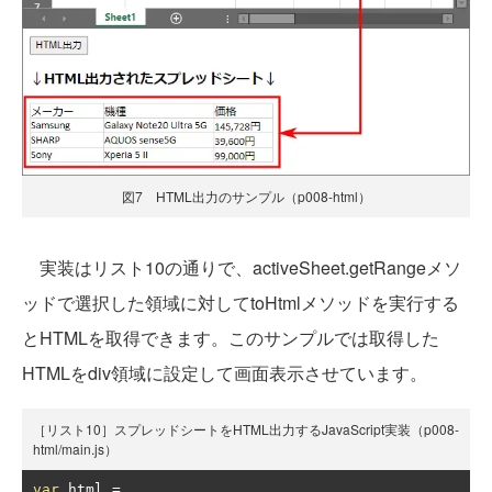
図7 HTML出力のサンプル（p008-html）
実装はリスト10の通りで、activeSheet.getRangeメソ
ッドで選択した領域に対してtoHtmlメソッドを実行する
とHTMLを取得できます。このサンプルでは取得した
HTMLをdiv領域に設定して画面表示させています。
［リスト10］スプレッドシートをHTML出力するJavaScript実装（p008-
html/main.js）
var
 html 
=