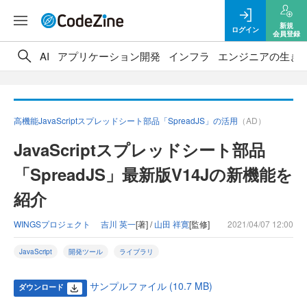
新規
ログイン
会員登録
AI
アプリケーション開発
インフラ
エンジニアの生き
高機能JavaScriptスプレッドシート部品「SpreadJS」の活用
（AD）
JavaScriptスプレッドシート部品
「SpreadJS」最新版V14Jの新機能を
紹介
WINGSプロジェクト 吉川 英一
[著] /
山田 祥寛
[監修]
2021/04/07 12:00
JavaScript
開発ツール
ライブラリ
サンプルファイル (10.7 MB)
ダウンロード