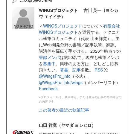
WINGSプロジェクト 吉川 英一（ヨシカ
ワ エイイチ）
＜
WINGSプロジェクト
について＞
有限会社
WINGSプロジェクト
が運営する、テクニカ
ル執筆コミュニティ（代表 山田祥寛）。主
にWeb開発分野の書籍／記事執筆、翻訳、
講演等を幅広く手がける。 2026年時点での
登録メンバ
は約50名で、現在も執筆メンバ
を
募集中
。興味のある方は、どしどし応募
頂きたい。
著書
、
記事
多数。
RSS
X:
@WingsPro_info
（公式）、
@WingsPro_info/wings
（メンバーリスト）
Facebook
※プロフィールは、執筆時点、または直近の記事の寄稿時点で
の内容です
この著者の最近の執筆記事
山田 祥寛（ヤマダ ヨシヒロ）