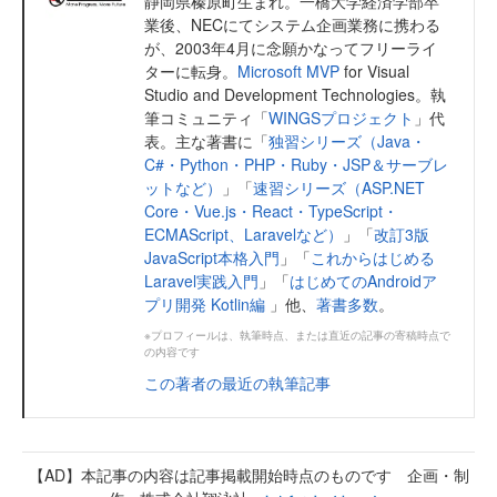
静岡県榛原町生まれ。一橋大学経済学部卒
業後、NECにてシステム企画業務に携わる
が、2003年4月に念願かなってフリーライ
ターに転身。
Microsoft MVP
for Visual
Studio and Development Technologies。執
筆コミュニティ「
WINGSプロジェクト
」代
表。主な著書に「
独習シリーズ（Java・
C#・Python・PHP・Ruby・JSP＆サーブレ
ットなど）
」「
速習シリーズ（ASP.NET
Core・Vue.js・React・TypeScript・
ECMAScript、Laravelなど）
」「
改訂3版
JavaScript本格入門
」「
これからはじめる
Laravel実践入門
」「
はじめてのAndroidア
プリ開発 Kotlin編
」他、
著書多数
。
※プロフィールは、執筆時点、または直近の記事の寄稿時点で
の内容です
この著者の最近の執筆記事
【AD】本記事の内容は記事掲載開始時点のものです 企画・制