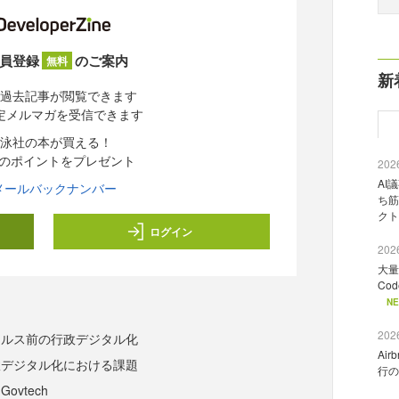
員登録
のご案内
無料
新
過去記事が閲覧できます
定メルマガを受信できます
泳社の本が買える！
分のポイントをプレゼント
2026
AI
メールバックナンバー
ち筋
クト
ログイン
2026
大量
Co
N
2026
ィルス前の行政デジタル化
Ai
政デジタル化における課題
行の
ovtech