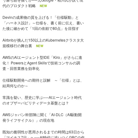
代のプロダクト戦略
NEW
Devinの成果物の質を上げる！「仕様駆動」と
「ハーネス設計」～仕様を、書く前に伝え、書い
た後に確かめて「1回の依頼で80点」を目指す
Airbnbが挑んだ150以上のKubernetesクラスタ大
規模移行の舞台裏
NEW
AWSのAIエージェント型IDE「Kiro」がさらに進
化！ PowersとAgent Skillsで技術コンサルの調
査・回答業務を効率化
仕様駆動開発への期待と誤解 ～「仕様」とは、
結局何なのか～
常識を疑い、歴史に学ぶ──AIエージェント時代
のオブザーバビリティデータ基盤とは？
AWSジャパン幹部陣に聞く「AI-DLC（AI駆動開
発ライフサイクル）」の現在地
既知の脆弱性が悪用されるまでの時間は63日から
「マイナス7日」へ──AI時代に追いつくGRCの作