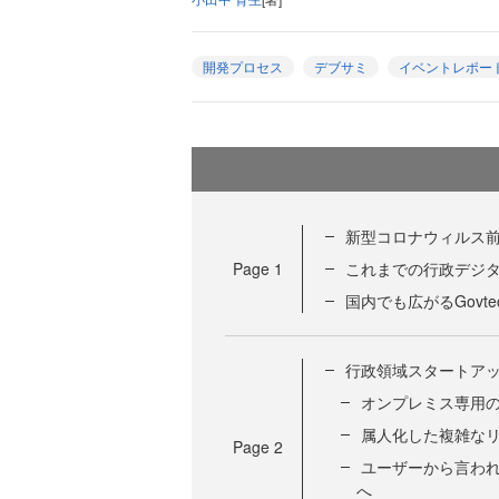
開発プロセス
デブサミ
イベントレポー
新型コロナウィルス
Page
1
これまでの行政デジ
国内でも広がるGovte
行政領域スタートア
オンプレミス専用の
属人化した複雑な
Page
2
ユーザーから言わ
へ