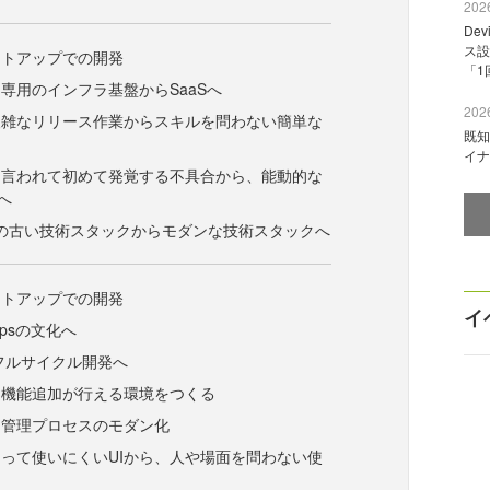
2026
De
ス設
ートアップでの開発
「1
専用のインフラ基盤からSaaSへ
2026
複雑なリリース作業からスキルを問わない簡単な
既知
イナ
ら言われて初めて発覚する不具合から、能動的な
へ
どの古い技術スタックからモダンな技術スタックへ
ートアップでの開発
イ
Opsの文化へ
フルサイクル開発へ
た機能追加が行える環境をつくる
ィ管理プロセスのモダン化
って使いにくいUIから、人や場面を問わない使