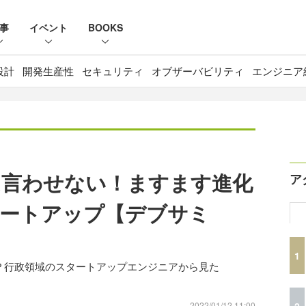
事
イベント
BOOKS
設計
開発生産性
セキュリティ
オブザーバビリティ
エンジニア
は言わせない！ますます進化
ア
タートアップ【デブサミ
1
か？行政領域のスタートアップエンジニアから見た
2
2022/01/12 11:00