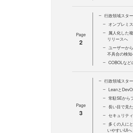
行政領域スタ
オンプレミス
属人化した
Page
リリースへ
2
ユーザーか
不具合の検知
COBOLな
行政領域スタ
LeanとDev
常駐SEから
Page
長い目で見
3
セキュリテ
多くの人にと
いやすいUIへ