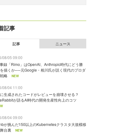
着記事
記事
ニュース
/08/05 09:00
議事録「Rimo」はOpenAI、Anthropic時代にどう勝
を描くか──元Google・相川氏が説く現代のプロダ
戦略
NEW
/08/04 11:00
に生成されたコードがレビューを崩壊させる？
deRabbitが語るAI時代の開発生産性向上のコツ
EW
/08/04 09:00
rbnbが挑んだ150以上のKubernetesクラスタ大規模移
舞台裏
NEW