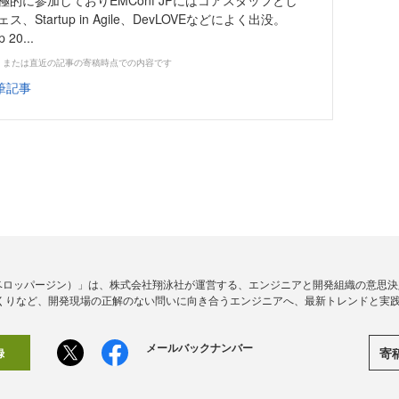
極的に参加しておりEMConf JPにはコアスタッフとし
Startup in Agile、DevLOVEなどによく出没。
 20...
、または直近の記事の寄稿時点での内容です
筆記事
ine（デベロッパージン）」は、株式会社翔泳社が運営する、エンジニアと開発組織の意
くりなど、開発現場の正解のない問いに向き合うエンジニアへ、最新トレンドと実
メールバックナンバー
寄
録