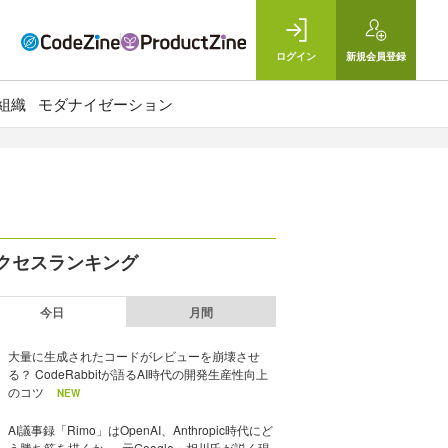
ログイン
新規
会員登録
組織
モダナイゼーション
クセスランキング
今日
月間
大量に生成されたコードがレビューを崩壊させ
る？ CodeRabbitが語るAI時代の開発生産性向上
のコツ
NEW
AI議事録「Rimo」はOpenAI、Anthropic時代にど
う勝ち筋を描くか──元Google・相川氏が説く現