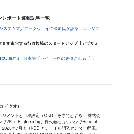
ョンレポート連載記事一覧
ルシステムズ／アークウェイの漆原氏が語る、エンジニ
すます進化する行政領域のスタートアップ【デブサミ
oQuest 3」日本語プレビュー版の裏側に迫る【...
カ イクオ）
ネジメントと目標設定（OKR）を専門とする。 株式会
 of Engineering、株式会社カケハシでHead of
 歴任。 2026年7月よりKDDIアジャイル開発センター所属。