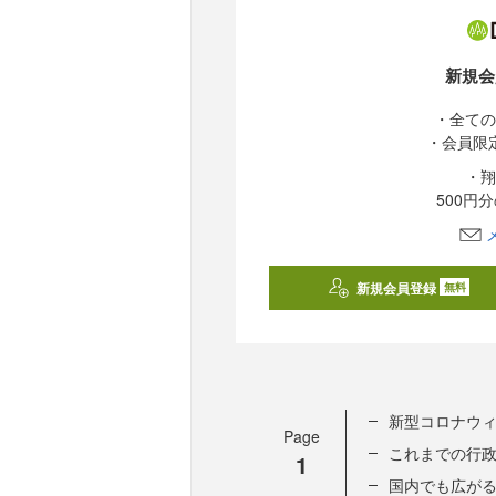
新規会
・全ての
・会員限
・翔
500円
新規会員登録
無料
新型コロナウ
Page
これまでの行
1
国内でも広がるG