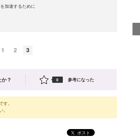
革を加速するために
1
2
3
たか？
参考になった
0
です。
い。
ポスト