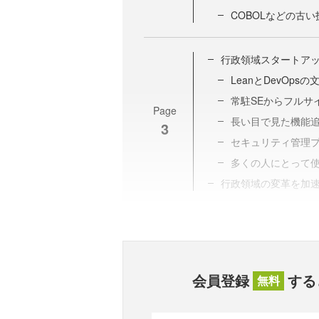
COBOLなどの古
行政領域スタートア
LeanとDevOpsの
常駐SEからフルサ
Page
長い目で見た機能
3
セキュリティ管理
多くの人にとって使
行政領域の変革を加
会員登録
する
無料