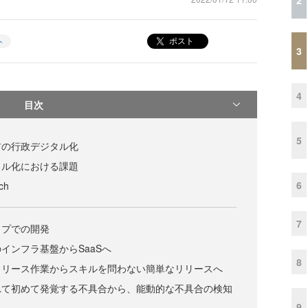
ポスト
ト
3
4
目次
5
前の行政デジタル化
タル化における課題
6
ch
7
ップでの開発
インフラ基盤からSaaSへ
8
リリース作業からスキルを問わない簡単なリリースへ
れて初めて発覚する不具合から、能動的な不具合の検知
9