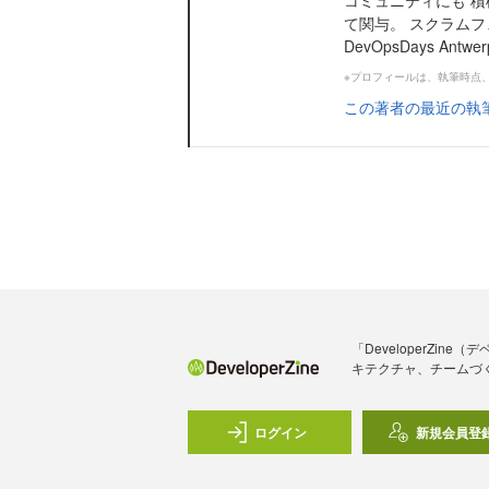
コミュニティにも 積
て関与。 スクラムフェス、
DevOpsDays Antwerp
※プロフィールは、執筆時点
この著者の最近の執
「DeveloperZ
キテクチャ、チームづ
ログイン
新規会員登