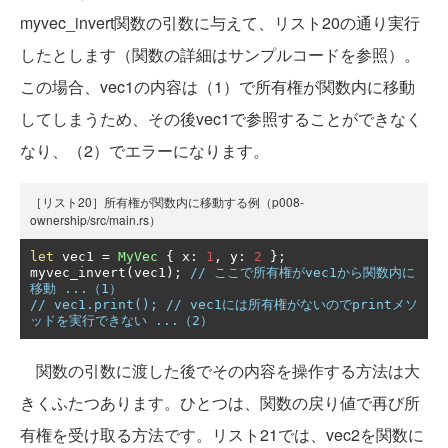
myvec_invert関数の引数に与えて、リスト20の通り実行
したとします（関数の詳細はサンプルコードを参照）。
この場合、vec1の内容は（1）で所有権が関数内に移動
してしまうため、その後vec1で参照することができなく
なり、（2）でエラーになります。
［リスト20］所有権が関数内に移動する例（p008-
ownership/src/main.rs）
let
 vec1 
=
MyVec
{
 x
:
1
,
 y
:
2
};
myvec_invert
(
vec1
);
// ここで所有権がvec1から関数内に
移動 ...（1）
// vec1.print(); // vec1には所有権がないのでprintメソ
ッドを実行できない ...（2）
関数の引数に渡した後でその内容を操作する方法は大
きくふたつあります。ひとつは、関数の戻り値で再び所
有権を受け取る方法です。リスト21では、vec2を関数に