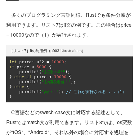
多くのプログラミング言語同様、Rustでも条件分岐が
利用できます。リスト7はif文の例です。この場合はprice
= 10000なので（1）が実行されます。
［リスト7］ifの利用例（p003-if/src/main.rs）
let
 price
:
 u32 
=
10000
;
if
 price 
<
5000
{
    println
!(
"お買い得!"
);
}
else
if
 price 
<
10000
{
    println
!(
"お値段相当！"
);
}
else
{
    println
!(
"高い！"
);
// これが実行される ...（1）
}
C言語などのswitch-case文に対応する記述として、
Rustではmatch文が利用できます。リスト8では、os変数
が"iOS"、"Android"、それ以外の場合に対応する処理を