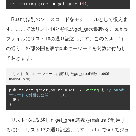
let
 morning_greet 
=
 get_greet
(
9
);
Rustでは別のソースコードをモジュールとして扱えま
す。ここではリスト14と類似のget_greet関数を、sub.rs
ファイルにリスト16の通り記述します。このとき（1）
の通り、外部公開を表すpubキーワードを関数に付与し
ておきます。
［リスト16］subモジュールに記述したget_greet関数（p006-
fn/src/sub.rs）
pub fn get_greet
(
hour
:
 u32
)
->
String
{
// pubキ
ーワードで外部に公開 ...（1）
（略）
}
リスト16に記述したget_greet関数をmain.rsで利用す
るには、リスト17の通り記述します。（1）でsubモジュ