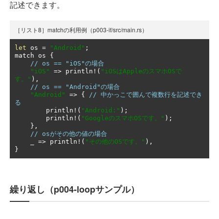
記述できます。
［リスト8］matchの利用例（p003-if/src/main.rs）
let
 os 
=
"Android"
;
match os 
{
// os == "iOS"の場合
"iOS"
=>
 println
!(
"iOSはAppleのスマホOSで
す。"
),
// os == "Android"の場合
"Android"
=>
{
// 中かっこで囲んで複数行を記述でき
る
        println
!(
"Android:"
);
        println
!(
"GoogleのスマホOSです。"
);
},
// osがその他の値の場合
    _ 
=>
 println
!(
"その他のOSです。"
),
}
繰り返し（p004-loopサンプル）