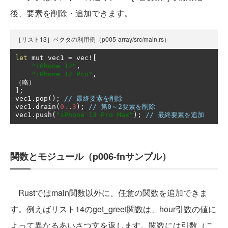
後、要素を削除・追加できます。
［リスト13］ベクタの利用例（p005-array/src/main.rs）
let
 mut vec1 
=
 vec
![
"iPhone 12"
,
"iPhone 12 Pro"
,
（略）
];
vec1
.
pop
();
// 最終要素を削除
vec1
.
drain
(
0.
.
3
);
// 第0～2要素を削除
vec1
.
push
(
"iPhone 13 Pro Max"
);
// 最終要素を追加
関数とモジュール（p006-fnサンプル）
Rustではmain関数以外に、任意の関数を追加できま
す。例えばリスト14のget_greet関数は、hour引数の値に
よって異なるあいさつ文を返します。関数には引数（こ