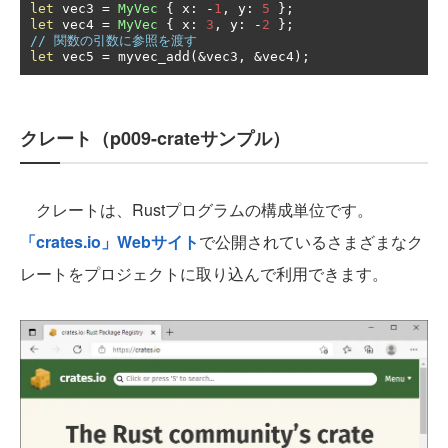
let
 vec3 
=
MyVec
{
 x
:
-
1
,
 y
:
5
};
let
 vec4 
=
MyVec
{
 x
:
3
,
 y
:
-
2
};
// 関数の引数に参照を渡す
let
 vec5 
=
 myvec_add
(&
vec3
,
&
vec4
);
クレート（p009-crateサンプル）
クレートは、Rustプログラムの構成単位です。
「crates.io」Webサイト
で公開されているさまざまなク
レートをプロジェクトに取り込んで利用できます。