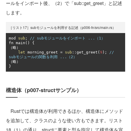
ールをインポート後、（2）で「sub::get_greet」と記述
します。
［リスト17］subモジュールを利用する記述（p006-fn/src/main.rs）
mod 
sub
;
// subモジュールをインポート ...（1）
fn main
()
{
（略）
let
 morning_greet 
=
sub
::
get_greet
(
9
);
// 
subモジュールの関数を利用 ...（2）
（略）
}
構造体（p007-structサンプル）
Rustでは構造体が利用できるほか、構造体にメソッド
を追加して、クラスのような使い方もできます。リスト
18（1）の通り、structに要素と型を指定して構造体を宣