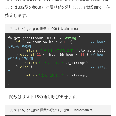
こではu32型のhour）と戻り値の型（ここではString）を
指定します。
［リスト14］get_greet関数（p006-fn/src/main.rs）
fn get_greet
(
hour
:
 u32
)
->
String
{
if
6
<=
 hour 
&&
 hour 
<
11
{
// hour
が6から10の間
return
"おはようございます。"
.
to_string
();
}
else
if
11
<=
 hour 
&&
 hour 
<
18
{
// hour
が11から17の間
return
"こんにちは。"
.
to_string
();
}
else
{
// それ以
外
return
"こんばんは。"
.
to_string
();
}
}
関数はリスト15の通り呼び出せます。
［リスト15］get_greet関数の呼び出し（p006-fn/src/main.rs）