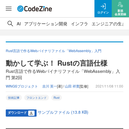
新規
ログイン
会員登録
AI
アプリケーション開発
インフラ
エンジニアの生き
Rust言語で作るWebバイナリファイル「WebAssembly」入門
動かして学ぶ！ Rustの言語仕様
Rust言語で作るWebバイナリファイル「WebAssembly」入
門 第2回
WINGSプロジェクト 吉川 英一
[著] /
山田 祥寛
[監修]
2021/11/08 11:00
技術記事
フロントエンド
Rust
サンプルファイル (13.8 KB)
ダウンロード