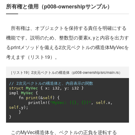
所有権と借用（p008-ownershipサンプル）
所有権は、オブジェクトを保持する責任を明確にする
機能です。説明のため、整数型の要素x, yと内容を出力す
るprintメソッドを備える2次元ベクトルの構造体MyVecを
考えます（リスト19）。
［リスト19］2次元ベクトルの構造体（p008-ownership/src/main.rs）
// 2次元ベクトルの構造体と、内容表示の関数
struct
MyVec
{
 x
:
 i32
,
 y
:
 i32 
}
impl 
MyVec
{
    fn 
print
(&
self
)
{
        println
!(
"MyVec: ({}, {})"
,
self
.
x
,
self
.
y
);
}
}
このMyVec構造体を、ベクトルの正負を逆転する