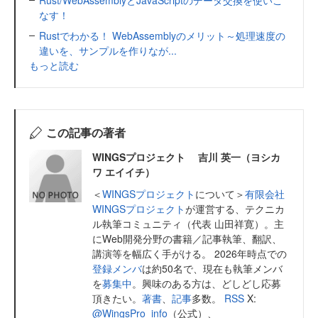
なす！
Rustでわかる！ WebAssemblyのメリット～処理速度の
違いを、サンプルを作りなが...
もっと読む
この記事の著者
WINGSプロジェクト 吉川 英一（ヨシカ
ワ エイイチ）
＜
WINGSプロジェクト
について＞
有限会社
WINGSプロジェクト
が運営する、テクニカ
ル執筆コミュニティ（代表 山田祥寛）。主
にWeb開発分野の書籍／記事執筆、翻訳、
講演等を幅広く手がける。 2026年時点での
登録メンバ
は約50名で、現在も執筆メンバ
を
募集中
。興味のある方は、どしどし応募
頂きたい。
著書
、
記事
多数。
RSS
X:
@WingsPro_info
（公式）、