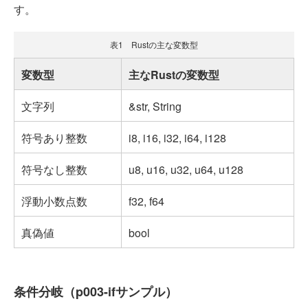
す。
表1 Rustの主な変数型
変数型
主なRustの変数型
文字列
&str, String
符号あり整数
i8, i16, i32, i64, i128
符号なし整数
u8, u16, u32, u64, u128
浮動小数点数
f32, f64
真偽値
bool
条件分岐（p003-ifサンプル）