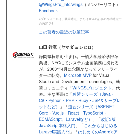
@WingsPro_info/wings
（メンバーリスト）
Facebook
※プロフィールは、執筆時点、または直近の記事の寄稿時点で
の内容です
この著者の最近の執筆記事
山田 祥寛（ヤマダ ヨシヒロ）
静岡県榛原町生まれ。一橋大学経済学部卒
業後、NECにてシステム企画業務に携わる
が、2003年4月に念願かなってフリーライ
ターに転身。
Microsoft MVP
for Visual
Studio and Development Technologies。執
筆コミュニティ「
WINGSプロジェクト
」代
表。主な著書に「
独習シリーズ（Java・
C#・Python・PHP・Ruby・JSP＆サーブレ
ットなど）
」「
速習シリーズ（ASP.NET
Core・Vue.js・React・TypeScript・
ECMAScript、Laravelなど）
」「
改訂3版
JavaScript本格入門
」「
これからはじめる
Laravel実践入門
」「
はじめてのAndroidア