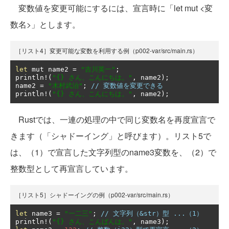
変数値を変更可能にするには、宣言時に「let mut <変
数名>」とします。
［リスト4］変更可能な変数を利用する例（p002-var/src/main.rs）
let
 mut name2 
=
"吉川英一"
;
println
!(
"{} さん、こんにちは。"
,
 name2
);
name2 
=
"木村武治"
;
// 変数値を変更できる
println
!(
"{} さん、こんにちは。"
,
 name2
);
Rustでは、一連の処理の中で同じ変数名を再度宣言で
きます（「シャドーイング」と呼びます）。リスト5で
は、（1）で宣言した文字列型のname3変数を、（2）で
整数型として再宣言しています。
［リスト5］シャドーイングの例（p002-var/src/main.rs）
let
 name3 
=
"一二三"
;
// 文字列（&str）型 ...（1）
println
!(
"{} さん、こんばんは。"
,
 name3
);