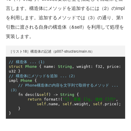
言します。構造体にメソッドを追加するには（2）のimpl
を利用します。追加するメソッドでは（3）の通り、第1
引数に渡される自身の構造体（&self）を利用して処理を
実装します。
［リスト18］構造体の記述（p007-struct/src/main.rs）
// 構造体 ...（1）
struct
Phone
{
 name
:
String
,
 weight
:
 f32
,
 price
:
u32 
}
// 構造体にメソッドを追加 ...（2）
impl 
Phone
{
// Phone構造体の内容を文字列で取得するメソッド ...
（3）
    fn desc
(&
self
)
->
String
{
return
 format
!(
"{}：重量 {}g, 価格 {}円"
,
self
.
name
,
self
.
weight
,
self
.
price
);
}
}