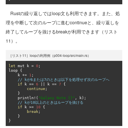
Rustの繰り返しではloop文も利用できます。また、処
理を中断して次のループに進むcontinueと、繰り返しを
終了してループを抜けるbreakが利用できます（リスト
11）。
［リスト11］loopの利用例（p004-loop/src/main.rs）
let
 mut k 
=
0
;
loop 
{
    k 
+=
1
;
// kが6または7のときは以下を処理せず次のループへ
if
 k 
==
6
||
 k 
==
7
{
continue
;
}
    println
!(
"Galaxy Note {}"
,
 k
);
// kが10以上のときはループを抜ける
if
 k 
>=
10
{
break
;
}
}