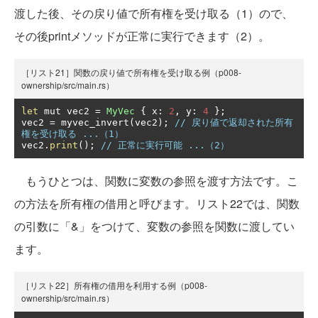
渡した後、その戻り値で所有権を受け取る（1）ので、
その後printメソッドが正常に実行できます（2）。
［リスト21］関数の戻り値で所有権を受け取る例（p008-
ownership/src/main.rs）
let
 mut vec2 
=
MyVec
{
 x
:
2
,
 y
:
4
};
vec2 
=
 myvec_invert
(
vec2
);
// 戻り値で返却された所有
権を受け取る ...（1）
vec2
.
print
();
// 正常に実行可能 ...（2）
もうひとつは、関数に変数の参照を渡す方法です。こ
の方法を所有権の借用と呼びます。リスト22では、関数
の引数に「&」をつけて、変数の参照を関数に渡してい
ます。
［リスト22］所有権の借用を利用する例（p008-
ownership/src/main.rs）