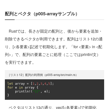
配列とベクタ（p005-arrayサンプル）
Rustでは、長さが固定の配列と、後から要素を追加・
削除できるベクタが利用できます。配列はリスト12の通
り、[<各要素>]記述で初期化します。「for <要素> in <配
列>」で、配列の要素ごとに処理（ここではprintln!文）
を実行できます。
［リスト12］配列の利用例（p005-array/src/main.rs）
let
 array 
=
[
1
,
2
,
3
,
4
,
5
];
for
 e 
in
 array 
{
    println
!(
"{}"
,
 e
);
}
ベクタはリスト13の通り、vec![<各要素>]で初期化