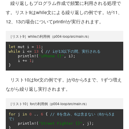
繰り返しもプログラム作成で頻繁に利用される処理で
す。リスト9はwhile文による繰り返しの例です。iが11、
12、13の場合についてprintln!が実行されます。
［リスト9］whileの利用例（p004-loop/src/main.rs）
let
 mut i 
=
11
;
while
 i 
<=
13
{
// iが13以下の間、実行される
    println
!(
"iPhone {}"
,
 i
);
    i 
+=
1
;
}
リスト10はfor文の例です。jが0から5まで、1ずつ増え
ながら繰り返し実行されます。
［リスト10］forの利用例（p004-loop/src/main.rs）
for
 j 
in
0
..
6
{
// 0を含み、6は含まない（0から5ま
で）
    println
!(
"Street Fighter {}"
,
 j
);
}