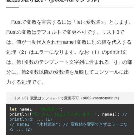
Rustで変数を宣言するには「let <変数名>」とします。
Rustの変数はデフォルトで変更不可です。リスト3で
は、値が一度代入されたname1変数に別の値を代入する
処理（2）はエラーになります。なお（1）のprintln!文
は、第1引数のテンプレート文字列に含まれる「{}」の部
分に、第2引数以降の変数値を反映してコンソールに出
力する処理です。
［リスト3］変数はデフォルトで変更不可（p002-var/src/main.rs）
let
 name1 
=
"吉川英一"
;
println
!(
"{} さん、おはようございます。"
,
 name1
);
// 
println!文 ...（1）
// name1 = "木村武治"; // 変数値を変更できずエラーにな
る ...（2）