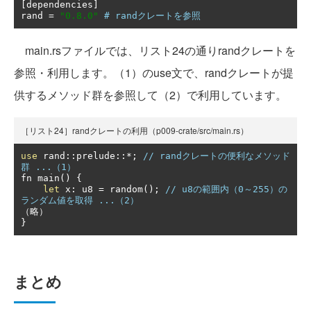
[
dependencies
]
rand 
=
"0.8.0"
# randクレートを参照
main.rsファイルでは、リスト24の通りrandクレートを
参照・利用します。（1）のuse文で、randクレートが提
供するメソッド群を参照して（2）で利用しています。
［リスト24］randクレートの利用（p009-crate/src/main.rs）
use
 rand
::
prelude
::*;
// randクレートの便利なメソッド
群 ...（1）
fn main
()
{
let
 x
:
 u8 
=
 random
();
// u8の範囲内（0～255）の
ランダム値を取得 ...（2）
（略）
}
まとめ