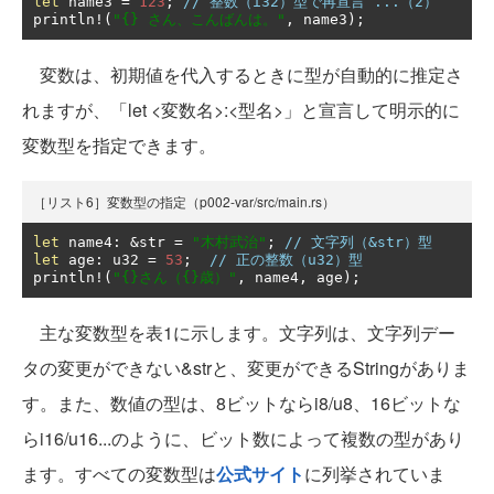
let
 name3 
=
123
;
// 整数（i32）型で再宣言 ...（2）
println
!(
"{} さん、こんばんは。"
,
 name3
);
変数は、初期値を代入するときに型が自動的に推定さ
れますが、「let <変数名>:<型名>」と宣言して明示的に
変数型を指定できます。
［リスト6］変数型の指定（p002-var/src/main.rs）
let
 name4
:
&
str 
=
"木村武治"
;
// 文字列（&str）型
let
 age
:
 u32 
=
53
;
// 正の整数（u32）型
println
!(
"{}さん（{}歳）"
,
 name4
,
 age
);
主な変数型を表1に示します。文字列は、文字列デー
タの変更ができない&strと、変更ができるStringがありま
す。また、数値の型は、8ビットならi8/u8、16ビットな
らi16/u16...のように、ビット数によって複数の型があり
ます。すべての変数型は
公式サイト
に列挙されていま