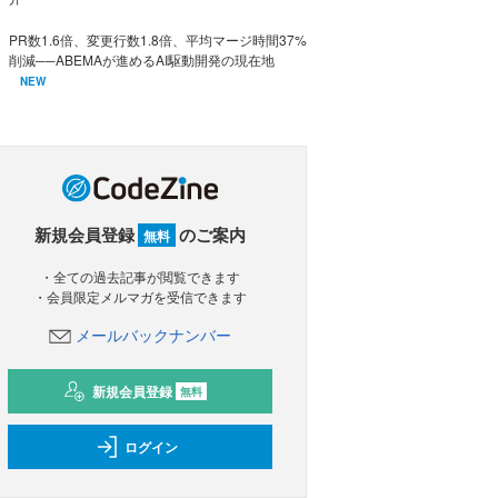
PR数1.6倍、変更行数1.8倍、平均マージ時間37%
削減──ABEMAが進めるAI駆動開発の現在地
NEW
新規会員登録
のご案内
無料
・全ての過去記事が閲覧できます
・会員限定メルマガを受信できます
メールバックナンバー
新規会員登録
無料
ログイン