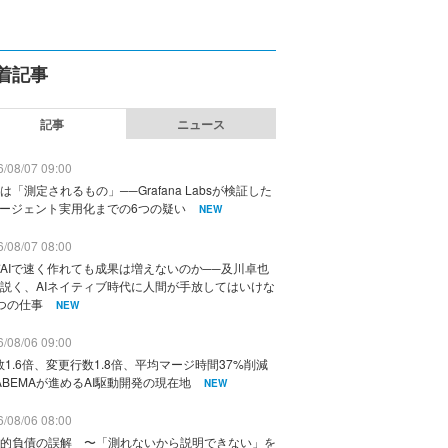
着記事
記事
ニュース
/08/07 09:00
は「測定されるもの」──Grafana Labsが検証した
エージェント実用化までの6つの疑い
NEW
/08/07 08:00
AIで速く作れても成果は増えないのか──及川卓也
説く、AIネイティブ時代に人間が手放してはいけな
つの仕事
NEW
/08/06 09:00
数1.6倍、変更行数1.8倍、平均マージ時間37%削減
ABEMAが進めるAI駆動開発の現在地
NEW
/08/06 08:00
的負債の誤解 〜「測れないから説明できない」を