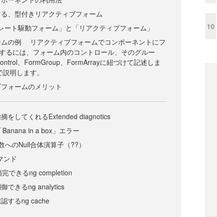
する、型付きリアクティブフォーム
10
テンプレート駆動フォーム」と「リアクティブフォーム」
ームの例 リアクティブフォームでコンポーネントにフ
するには、フォーム内のコントロール、そのグルー
ntrol、FormGroup、FormArrayに紐づけて記述しま
で説明します。
ブフォームのメリット
てくれるExtended diagnotics
「Banana in a box」エラー
数へのNull合体演算子（??）
コマンド
きるng completion
るng analytics
するng cache