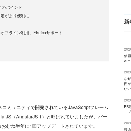
パティのバインド
指定がより便利に
新
olsのオフライン利用、Firefoxサポート
2026
信頼
AI
2026
なぜ
氏が
い2
2026
ースコミュニティで開発されているJavaScriptフレーム
PR
──
rJS（AngularJS 1）と呼ばれていましたが、バー
2026
おおむね半年に1回アップデートされています。
技術