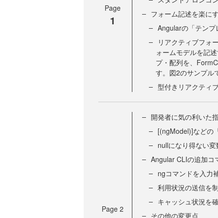
Page
フォーム記述を楽に
1
Angularの「
リアクティブフォ
ォームモデルを記述
プ・配列を、FormCo
す。図2のサンプル
型付きリアクティ
開発者に気の利いた指摘をし
[(ngModel)]などの
nullになり得ない変
Angular CLIの追加
ngコマンドを入力補完で
利用状況の送信を制御でき
キャッシュ状況を確認
Page
2
その他の変更点