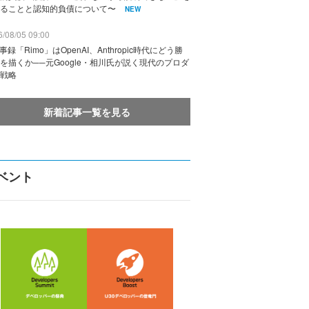
ることと認知的負債について〜
NEW
/08/05 09:00
議事録「Rimo」はOpenAI、Anthropic時代にどう勝
を描くか──元Google・相川氏が説く現代のプロダ
戦略
新着記事一覧を見る
ベント