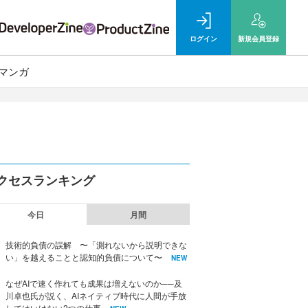
ログイン
新規
会員登録
マンガ
クセスランキング
今日
月間
技術的負債の誤解 〜「測れないから説明できな
い」を越えることと認知的負債について〜
NEW
なぜAIで速く作れても成果は増えないのか──及
川卓也氏が説く、AIネイティブ時代に人間が手放
してはいけない2つの仕事