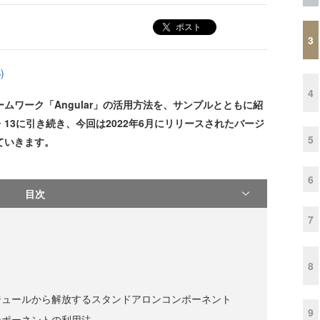
ポスト
3
)
4
ワーク「Angular」の活用方法を、サンプルとともに紹
13に引き続き、今回は2022年6月にリリースされたバージ
5
ていきます。
6
目次
7
8
ジュールから解放するスタンドアロンコンポーネント
9
ンポーネントの利用法