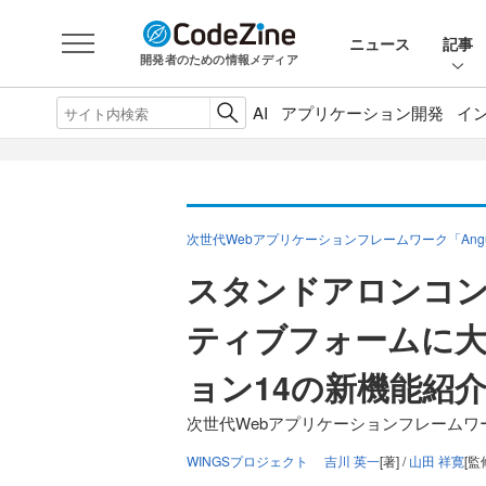
ニュース
記事
開発者のための情報メディア
AI
アプリケーション開発
イ
次世代Webアプリケーションフレームワーク「Angu
スタンドアロンコ
ティブフォームに大注
ョン14の新機能紹
次世代Webアプリケーションフレームワーク「
WINGSプロジェクト 吉川 英一
[著] /
山田 祥寛
[監