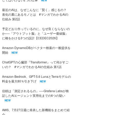
NEW
最近のAIは、なぜこんなに「賢く」感じるの？
進化の裏にあるモノとは #マンガでわかるAIの
仕組み 第2話
予定どおり作っているのに、なぜ良くならないの
か──「アウトプット脳」と「ユーザー価値脳」
に橋をかける3つの設計【CEDEC2026】
Amazon DynamoDBがベクター検索の一般提供を
開始
NEW
ChatGPTの心臓部『Transformer』って何がすご
いの？ #マンガでわかるAIの仕組み 第1話
Amazon Bedrock、GPT-5.6 LunaとTerraモデルの
料金を最大80％引き下げ
NEW
信頼は「測定されるもの」──Grafana Labsが検
証したAIエージェント実用化までの6つの疑い
NEW
AWS、7月27日週に発表した新機能をまとめて紹
介