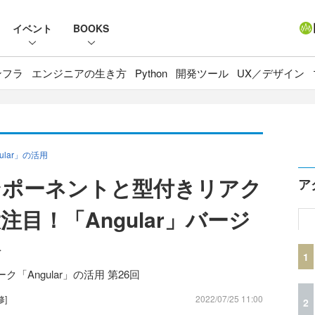
イベント
BOOKS
ンフラ
エンジニアの生き方
Python
開発ツール
UX／デザイン
lar」の活用
ンポーネントと型付きリアク
ア
目！「Angular」バージ
介
1
Angular」の活用 第26回
修]
2022/07/25 11:00
2