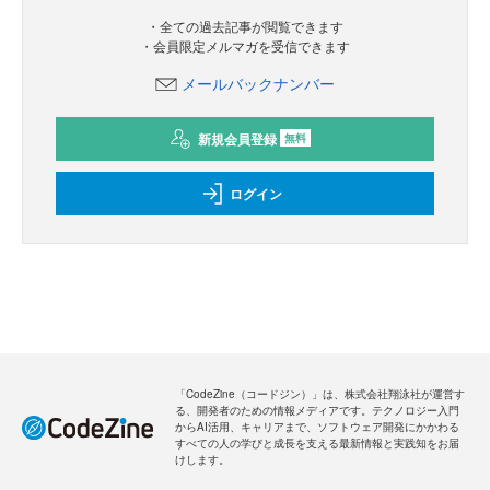
・全ての過去記事が閲覧できます
・会員限定メルマガを受信できます
メールバックナンバー
新規会員登録
無料
ログイン
「CodeZine（コードジン）」は、株式会社翔泳社が運営す
る、開発者のための情報メディアです。テクノロジー入門
からAI活用、キャリアまで、ソフトウェア開発にかかわる
すべての人の学びと成長を支える最新情報と実践知をお届
けします。