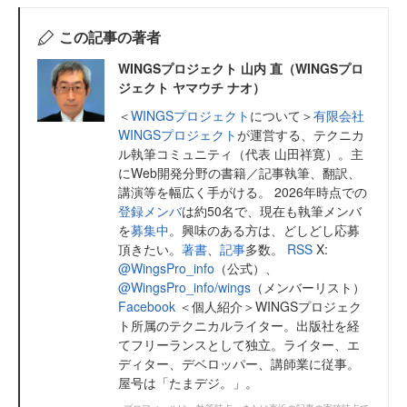
この記事の著者
WINGSプロジェクト 山内 直（WINGSプロ
ジェクト ヤマウチ ナオ）
＜
WINGSプロジェクト
について＞
有限会社
WINGSプロジェクト
が運営する、テクニカ
ル執筆コミュニティ（代表 山田祥寛）。主
にWeb開発分野の書籍／記事執筆、翻訳、
講演等を幅広く手がける。 2026年時点での
登録メンバ
は約50名で、現在も執筆メンバ
を
募集中
。興味のある方は、どしどし応募
頂きたい。
著書
、
記事
多数。
RSS
X:
@WingsPro_info
（公式）、
@WingsPro_info/wings
（メンバーリスト）
Facebook
＜個人紹介＞WINGSプロジェク
ト所属のテクニカルライター。出版社を経
てフリーランスとして独立。ライター、エ
ディター、デベロッパー、講師業に従事。
屋号は「たまデジ。」。