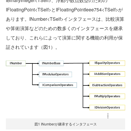
IBinaryInteger<TSelf>、浮動小数点数型のための
IFloatingPoint<TSelf>とIFloatingPointIeee754<TSelf>が
あります。INumber<TSelf>インタフェースは、比較演算
や算術演算などのための数多くのインタフェースを継承
しており、これらによって演算に関する機能の利用が保
証されています（図1）。
図1 INumberが継承するインタフェース