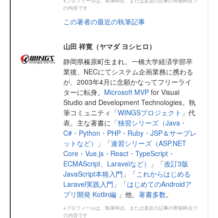
※プロフィールは、執筆時点、または直近の記事の寄稿時点で
の内容です
この著者の最近の執筆記事
山田 祥寛（ヤマダ ヨシヒロ）
静岡県榛原町生まれ。一橋大学経済学部卒
業後、NECにてシステム企画業務に携わる
が、2003年4月に念願かなってフリーライ
ターに転身。
Microsoft MVP
for Visual
Studio and Development Technologies。執
筆コミュニティ「
WINGSプロジェクト
」代
表。主な著書に「
独習シリーズ（Java・
C#・Python・PHP・Ruby・JSP＆サーブレ
ットなど）
」「
速習シリーズ（ASP.NET
Core・Vue.js・React・TypeScript・
ECMAScript、Laravelなど）
」「
改訂3版
JavaScript本格入門
」「
これからはじめる
Laravel実践入門
」「
はじめてのAndroidア
プリ開発 Kotlin編
」他、
著書多数
。
※プロフィールは、執筆時点、または直近の記事の寄稿時点で
の内容です