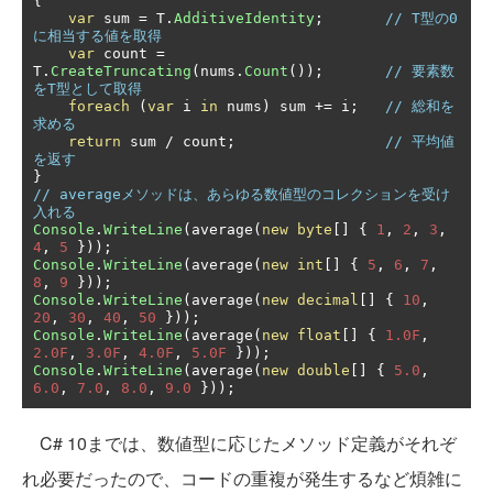
{
var
 sum 
=
 T
.
AdditiveIdentity
;
// T型の0
に相当する値を取得
var
 count 
=
T
.
CreateTruncating
(
nums
.
Count
());
// 要素数
をT型として取得
foreach
(
var
 i 
in
 nums
)
 sum 
+=
 i
;
// 総和を
求める
return
 sum 
/
 count
;
// 平均値
を返す
}
// averageメソッドは、あらゆる数値型のコレクションを受け
入れる
Console
.
WriteLine
(
average
(
new
byte
[]
{
1
,
2
,
3
,
4
,
5
}));
Console
.
WriteLine
(
average
(
new
int
[]
{
5
,
6
,
7
,
8
,
9
}));
Console
.
WriteLine
(
average
(
new
decimal
[]
{
10
,
20
,
30
,
40
,
50
}));
Console
.
WriteLine
(
average
(
new
float
[]
{
1.0F
,
2.0F
,
3.0F
,
4.0F
,
5.0F
}));
Console
.
WriteLine
(
average
(
new
double
[]
{
5.0
,
6.0
,
7.0
,
8.0
,
9.0
}));
C# 10までは、数値型に応じたメソッド定義がそれぞ
れ必要だったので、コードの重複が発生するなど煩雑に