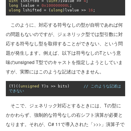
uint
 ishifted 
=
(
uint
)
ivalue 
>>
4
;
long
 lvalue 
=
0x100000000L
;
ulong
 lshifted 
=
(
ulong
)
lvalue 
>>
16
;
このように、対応する符号なしの型が自明であれば何
の問題もないのですが、ジェネリック型では型引数に対
応する符号なし型を取得することができない、という問
題が発生します。例えば、以下は符号なしのTという意
味のunsigned T型でのキャストを指定しようとしていま
すが、実際にはこのような記述はできません。
(
T
)((
unsigned
 T
)
s 
>>
 bits
)
// このような記述は
できない
そこで、ジェネリック対応とするときには、Tの型に
かかわらず、強制的な符号なしの右シフト演算が必要と
なります。それが、C# 11で導入された「>>>」演算子で