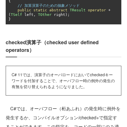
{
// 加算演算子のための抽象メソッド
public
static
abstract
TResult
operator
+
(
TSelf
 left
,
TOther
 right
);
}
checked演算子（checked user defined
operators）
C# 11では、演算子のオーバロードにおいてcheckedキー
ワードを付加することで、オーバフロー時の例外の発生の
有無を切り替えられるようになりました。
C#では、オーバフロー（桁あふれ）の発生時に例外を
発生するか、コンパイルオプション/checked+で指定す
ることができます。この指定を、コードの一部にのみ適