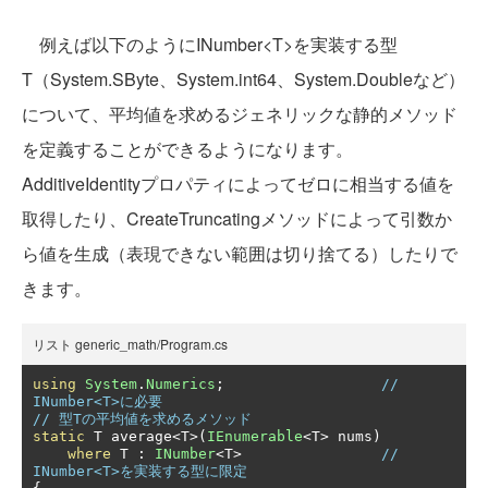
例えば以下のようにINumber<T>を実装する型
T（System.SByte、System.int64、System.Doubleなど）
について、平均値を求めるジェネリックな静的メソッド
を定義することができるようになります。
AdditiveIdentityプロパティによってゼロに相当する値を
取得したり、CreateTruncatingメソッドによって引数か
ら値を生成（表現できない範囲は切り捨てる）したりで
きます。
リスト generic_math/Program.cs
using
System
.
Numerics
;
// 
INumber<T>に必要
// 型Tの平均値を求めるメソッド
static
 T average
<
T
>(
IEnumerable
<
T
>
 nums
)
where
 T 
:
INumber
<
T
>
// 
INumber<T>を実装する型に限定