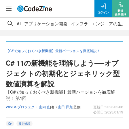
新規
ログイン
会員登録
AI
アプリケーション開発
インフラ
エンジニアの生き
【C#で知っておくべき新機能】最新バージョンを徹底解説！
C# 11の新機能を理解しよう──オブ
ジェクトの初期化とジェネリック型
数値演算を解説
【C#で知っておくべき新機能】最新バージョンを徹底解
説！ 第1回
WINGSプロジェクト 山内 直
[著] /
山田 祥寛
[監修]
更新日: 2023/02/06
公開日: 2023/01/19
C#
技術解説