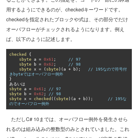
用するようにできるのが、checkedキーワードです。
checkedを指定されたブロックや式は、その部分でだけ
オーバフローがチェックされるようになります。例え
ば、以下のように記述します。
checked
{
sbyte
 a 
=
0x61
;
// 97
sbyte
 b 
=
0x62
;
// 98
sbyte
 x 
=
(
sbyte
)(
a 
+
 b
);
// 195なので符号付
きbyteではオーバフロー例外
}
あるいは
sbyte
 a 
=
0x61
;
// 97
sbyte
 b 
=
0x62
;
// 98
sbyte
 x 
=
checked
((
sbyte
)(
a 
+
 b
));
// 195な
のでオーバフロー例外
ただしC# 10までは、オーバフロー例外を発生させら
れるのは組み込みの整数型のみとされていました。これ