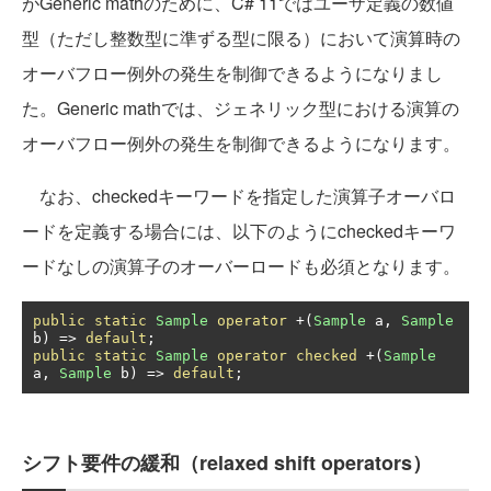
がGeneric mathのために、C# 11ではユーザ定義の数値
型（ただし整数型に準ずる型に限る）において演算時の
オーバフロー例外の発生を制御できるようになりまし
た。Generic mathでは、ジェネリック型における演算の
オーバフロー例外の発生を制御できるようになります。
なお、checkedキーワードを指定した演算子オーバロ
ードを定義する場合には、以下のようにcheckedキーワ
ードなしの演算子のオーバーロードも必須となります。
public
static
Sample
operator
+(
Sample
 a
,
Sample
b
)
=>
default
;
public
static
Sample
operator
checked
+(
Sample
a
,
Sample
 b
)
=>
default
;
シフト要件の緩和（relaxed shift operators）