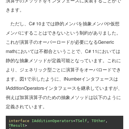
演算子のメソッドをインタフェースに実装することがで
きます。
ただし、C# 10までは静的メンバを抽象メンバや仮想
メンバにすることはできないという制約がありました。
これが演算子のオーバーロードが必要になるGeneric
mathにおいては不都合ということで、C# 11においては
静的な抽象メソッドが定義可能となっています。これに
より、ジェネリック型ごとに演算子をオーバロードでき
ます。図1で示したように、INumberインタフェースは
IAdditionOperatorsインタフェースを継承していますが、
例えば加算演算子のための抽象メソッドは以下のように
定義されています。
interface
IAdditionOperators
<
TSelf
,
TOther
,
TResult
>