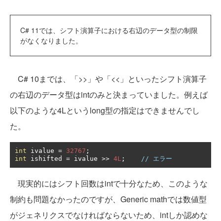
C# 11では、シフト演算子における右辺のデータ型の制限
がなくなりました。
C# 10までは、「>>」や「<<」といったシフト演算子
の右辺のデータ型はintのみと決まっていました。例えば
以下のような4Lというlong型の指定はできませんでし
た。
int
 ivalue 
=
32767
;
int
 ishifted 
=
 ivalue 
>>
4L
;
// エラー
現実的にはシフト回数はintで十分なため、このような
制約も問題なかったのですが、Generic mathでは数値型
がジェネリクスでなければならないため、intしか認めな