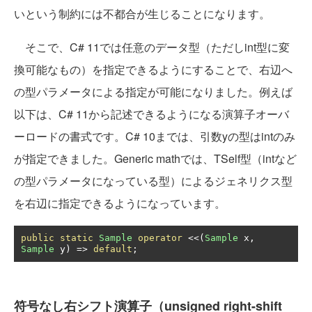
いという制約には不都合が生じることになります。
そこで、C# 11では任意のデータ型（ただしint型に変
換可能なもの）を指定できるようにすることで、右辺へ
の型パラメータによる指定が可能になりました。例えば
以下は、C# 11から記述できるようになる演算子オーバ
ーロードの書式です。C# 10までは、引数yの型はintのみ
が指定できました。Generic mathでは、TSelf型（intなど
の型パラメータになっている型）によるジェネリクス型
を右辺に指定できるようになっています。
public
static
Sample
operator
<<(
Sample
 x
,
Sample
 y
)
=>
default
;
符号なし右シフト演算子（unsigned right-shift