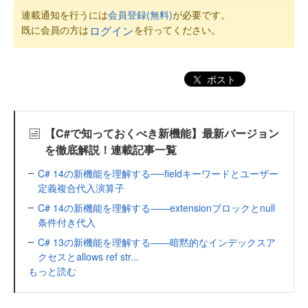
連載通知を行うには
会員登録(無料)
が必要です。
既に会員の方は
を行ってください。
ログイン
ポスト
【C#で知っておくべき新機能】最新バージョン
を徹底解説！連載記事一覧
C# 14の新機能を理解する──fieldキーワードとユーザー
定義複合代入演算子
C# 14の新機能を理解する――extensionブロックとnull
条件付き代入
C# 13の新機能を理解する――暗黙的なインデックスア
クセスとallows ref str...
もっと読む