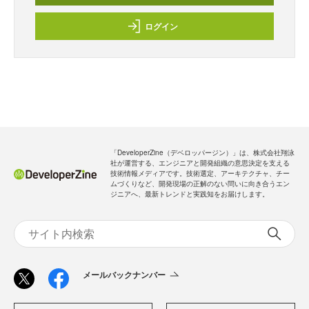
ログイン
「DeveloperZine（デベロッパージン）」は、株式会社翔泳
社が運営する、エンジニアと開発組織の意思決定を支える
技術情報メディアです。技術選定、アーキテクチャ、チー
ムづくりなど、開発現場の正解のない問いに向き合うエン
ジニアへ、最新トレンドと実践知をお届けします。
メールバックナンバー