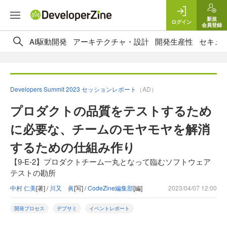
新規
ログイン
会員登録
AI駆動開発
アーキテクチャ・設計
開発生産性
セキュ
Developers Summit 2023 セッションレポート
（AD）
プロダクトの品質をテストするため
に必要な、チームのモヤモヤを解消
するための仕組み作り
【9-E-2】プロダクトチーム一丸となって臨むソフトウェア
テストの勘所
中村 仁美
[著] /
川又 眞
[写] /
CodeZine編集部
[編]
2023/04/07 12:00
開発プロセス
デブサミ
イベントレポート