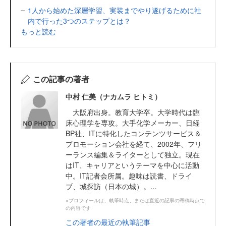
1人から始めた深層学習、実装までやり遂げるために社
内で行った3つのステップとは？
もっと読む
この記事の著者
中村 仁美（ナカムラ ヒトミ）
大阪府出身。教育大学卒。大学時代は臨
床心理学を専攻。大手化学メーカー、日経
BP社、ITに特化したコンテンツサービス＆
プロモーション会社を経て、2002年、フリ
ーランス編集＆ライターとして独立。現在
はIT、キャリアというテーマを中心に活動
中。IT記者会所属。趣味は読書、ドライ
ブ、城探訪（日本の城）。...
※プロフィールは、執筆時点、または直近の記事の寄稿時点で
の内容です
この著者の最近の執筆記事