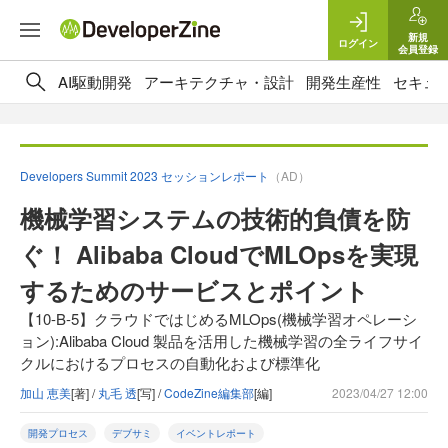
新規
ログイン
会員登録
AI駆動開発
アーキテクチャ・設計
開発生産性
セキュ
Developers Summit 2023 セッションレポート
（AD）
機械学習システムの技術的負債を防
ぐ！ Alibaba CloudでMLOpsを実現
するためのサービスとポイント
【10-B-5】クラウドではじめるMLOps(機械学習オペレーシ
ョン):Alibaba Cloud 製品を活用した機械学習の全ライフサイ
クルにおけるプロセスの自動化および標準化
加山 恵美
[著] /
丸毛 透
[写] /
CodeZine編集部
[編]
2023/04/27 12:00
開発プロセス
デブサミ
イベントレポート