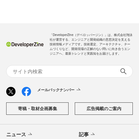
「DeveloperZine（デベロッパージン）」は、株式会社翔泳
社が運営する、エンジニアと開発組織の意思決定を支える
技術情報メディアです。技術選定、アーキテクチャ、チー
ムづくりなど、開発現場の正解のない問いに向き合うエン
ジニアへ、最新トレンドと実践知をお届けします。
メールバックナンバー
寄稿・取材企画募集
広告掲載のご案内
ニュース
記事