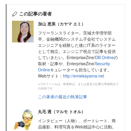
この記事の著者
加山 恵美（カヤマ エミ）
フリーランスライター。茨城大学理学部
卒。金融機関のシステム子会社でシステム
エンジニアを経験した後にIT系のライター
として独立。エンジニア視点で記事を提供
していきたい。EnterpriseZine/
DB Online
の
取材・記事や、EnterpriseZine/
Security
Online
キュレーターも担当しています。
Webサイト：
http://emiekayama.net
※プロフィールは、執筆時点、または直近の記事の寄稿時点で
の内容です
この著者の最近の執筆記事
丸毛 透（マルモ トオル）
インタビュー（人物）、ポートレート、商
品撮影、料理写真をWeb雑誌中心に活動。