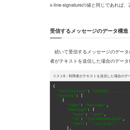
x-line-signatureの値と同じ
受信するメッセージのデータ構造
続いて受信するメッセージのデータの
者がテキストを送信した場合のデータ
リスト6：利用者がテキストを送信した場合のデ
{
"destination"
:
"U50802.........
"events"
:
[
{
"type"
:
"message"
,
"message"
:
{
"type"
:
"text"
,
"id"
:
"17674856903126"
,
"text"
:
"こんにちは"
},