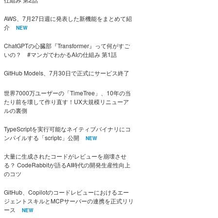
AWS、7月27日週に発表した新機能をまとめて紹
介
NEW
ChatGPTの心臓部『Transformer』って何がすご
いの？ #マンガでわかるAIの仕組み 第1話
GitHub Models、7月30日で正式にサービス終了
世界7000万ユーザーの「TimeTree」、10年の当
たり前を壊して作り直す！UX大規模リニューア
ルの裏側
TypeScriptを実行可能なネイティブバイナリにコ
ンパイルする「scriptc」公開
NEW
大量に生成されたコードがレビューを崩壊させ
る？ CodeRabbitが語るAI時代の開発生産性向上
のコツ
GitHub、Copilotのコードレビューにおけるエー
ジェントスキルとMCPサーバーの連携を正式リリ
ース
NEW