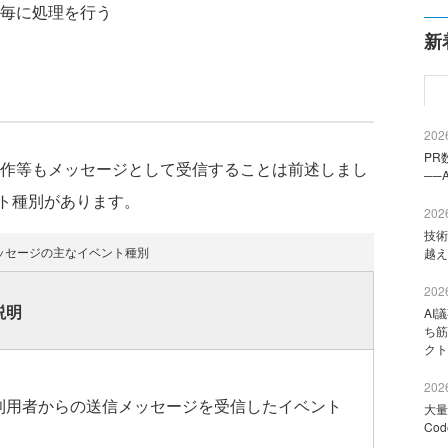
毎に処理を行う
新
2026
PR
操作等もメッセージとして受信することは前述しまし
──
ト種別があります。
2026
技術
ッセージの主なイベント種別
越え
2026
説明
AI
ち筋
クト
2026
利用者からの送信メッセージを受信したイベント
大量
Co