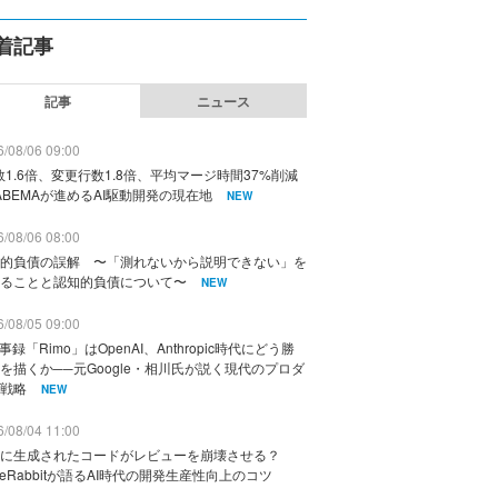
着記事
記事
ニュース
/08/06 09:00
数1.6倍、変更行数1.8倍、平均マージ時間37%削減
ABEMAが進めるAI駆動開発の現在地
NEW
/08/06 08:00
的負債の誤解 〜「測れないから説明できない」を
ることと認知的負債について〜
NEW
/08/05 09:00
議事録「Rimo」はOpenAI、Anthropic時代にどう勝
を描くか──元Google・相川氏が説く現代のプロダ
戦略
NEW
/08/04 11:00
に生成されたコードがレビューを崩壊させる？
deRabbitが語るAI時代の開発生産性向上のコツ