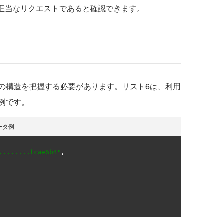
であれば、正当なリクエストであると確認できます。
構造を把握する必要があります。リスト6は、利用
例です。
ータ例
........fcae6b4"
,