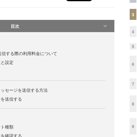
3
目次
4
5
を送信する際の利用料金について
報と設定
6
る
7
メッセージを送信する方法
ジを送信する
8
る
9
ント種類
性を確認する