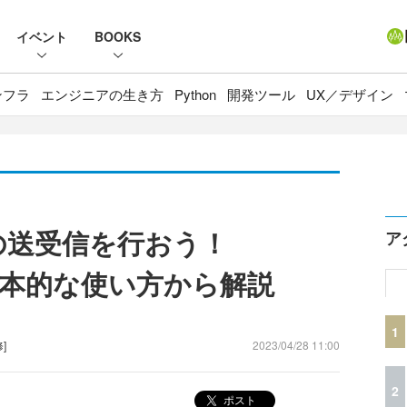
イベント
BOOKS
ンフラ
エンジニアの生き方
Python
開発ツール
UX／デザイン
ジの送受信を行おう！
ア
PIの基本的な使い方から解説
1
]
2023/04/28 11:00
2
ポスト