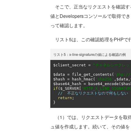
そこで、正当なリクエストを確認するために
値とDevelopersコンソールで取
って確認します。
リスト5は、この確認処理をPHPで
リスト5：x-line-signatureの値による確認の例
$client_secret 
=
"チャネルシークレッ
$data 
=
 file_get_contents
(
'php://
$hash 
=
 hash_hmac
(
'sha256'
,
$data
,
$base64_hash 
=
 base64_encode
(
$has
if
(
$_SERVER
[
'HTTP_X_LINE_SIGNATUR
//  不正なリクエストなので何もしない
return
;
}
（1）では、リクエストデータを取得し
ュ値を作成します。続いて、その値を（