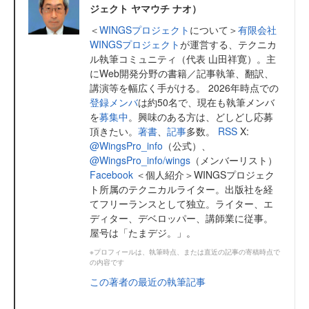
ジェクト ヤマウチ ナオ）
＜
WINGSプロジェクト
について＞
有限会社
WINGSプロジェクト
が運営する、テクニカ
ル執筆コミュニティ（代表 山田祥寛）。主
にWeb開発分野の書籍／記事執筆、翻訳、
講演等を幅広く手がける。 2026年時点での
登録メンバ
は約50名で、現在も執筆メンバ
を
募集中
。興味のある方は、どしどし応募
頂きたい。
著書
、
記事
多数。
RSS
X:
@WingsPro_info
（公式）、
@WingsPro_info/wings
（メンバーリスト）
Facebook
＜個人紹介＞WINGSプロジェク
ト所属のテクニカルライター。出版社を経
てフリーランスとして独立。ライター、エ
ディター、デベロッパー、講師業に従事。
屋号は「たまデジ。」。
※プロフィールは、執筆時点、または直近の記事の寄稿時点で
の内容です
この著者の最近の執筆記事