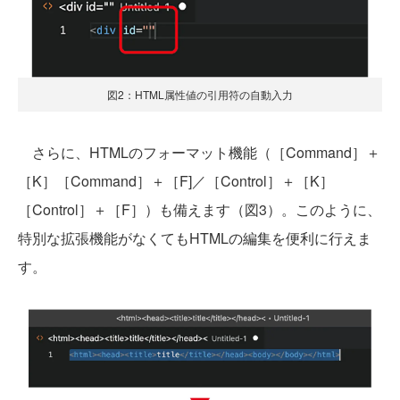
図2：HTML属性値の引用符の自動入力
さらに、HTMLのフォーマット機能（［Command］＋
［K］［Command］＋［F]／［Control］＋［K］
［Control］＋［F］）も備えます（図3）。このように、
特別な拡張機能がなくてもHTMLの編集を便利に行えま
す。