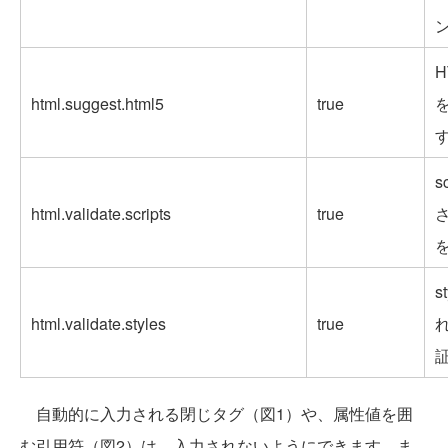
H
html.suggest.html5
true
s
html.validate.scripts
true
s
html.validate.styles
true
自動的に入力される閉じタグ（図1）や、属性値を囲
む引用符（図2）は、入力されないようにできます。ま