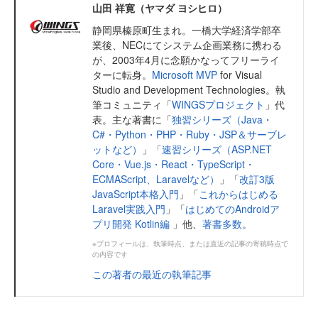
山田 祥寛（ヤマダ ヨシヒロ）
静岡県榛原町生まれ。一橋大学経済学部卒
業後、NECにてシステム企画業務に携わる
が、2003年4月に念願かなってフリーライ
ターに転身。
Microsoft MVP
for Visual
Studio and Development Technologies。執
筆コミュニティ「
WINGSプロジェクト
」代
表。主な著書に「
独習シリーズ（Java・
C#・Python・PHP・Ruby・JSP＆サーブレ
ットなど）
」「
速習シリーズ（ASP.NET
Core・Vue.js・React・TypeScript・
ECMAScript、Laravelなど）
」「
改訂3版
JavaScript本格入門
」「
これからはじめる
Laravel実践入門
」「
はじめてのAndroidア
プリ開発 Kotlin編
」他、
著書多数
。
※プロフィールは、執筆時点、または直近の記事の寄稿時点で
の内容です
この著者の最近の執筆記事