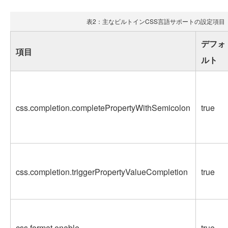
表2：主なビルトインCSS言語サポートの設定項目
デフォ
項目
ルト
css.completion.completePropertyWithSemicolon
true
css.completion.triggerPropertyValueCompletion
true
css.format.enable
true