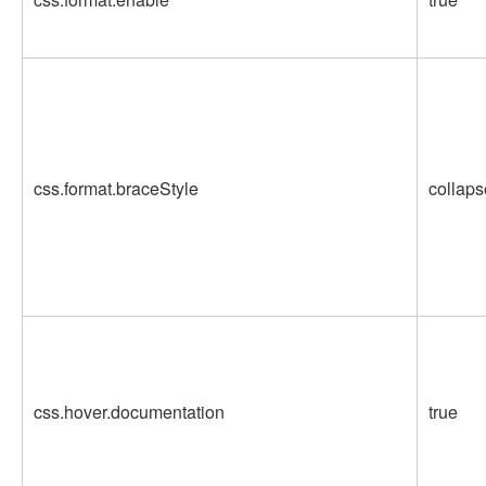
css.format.braceStyle
collaps
css.hover.documentation
true