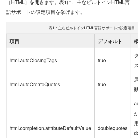
［HTML］を開きます。表1に、主なビルトインHTML言
語サポートの設定項目を挙げます。
表1：主なビルトインHTML言語サポートの設定項目
項目
デフォルト
html.autoClosingTags
true
html.autoCreateQuotes
true
a
が
html.completion.attributeDefaultValue
doublequotes
d