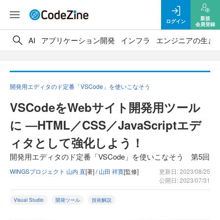
新規
ログイン
会員登録
AI
アプリケーション開発
インフラ
エンジニアの生き
開発用エディタのド定番「VSCode」を使いこなそう
VSCodeをWebサイト開発用ツール
に ―HTML／CSS／JavaScriptエデ
ィタとして強化しよう！
開発用エディタのド定番「VSCode」を使いこなそう 第5回
WINGSプロジェクト 山内 直
[著] /
山田 祥寛
[監修]
更新日: 2023/08/25
公開日: 2023/07/31
Visual Studio
開発ツール
技術解説