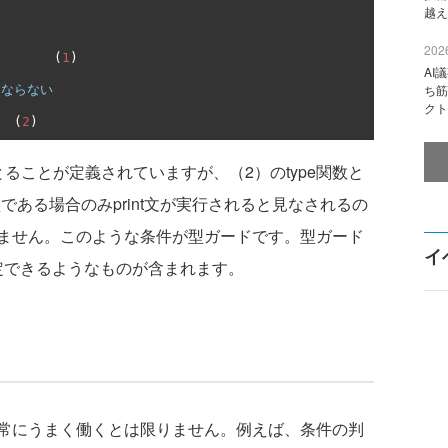
越え
2026
(
1
)
AI
ち筋
にならない
クト
(
2
)
をとることが定義されていますが、（2）のtype関数と
型である場合のみprint文が実行されると見なされるの
ません。このような条件が型ガードです。型ガード
イ
を特定できるようなものが含まれます。
常にうまく働くとは限りません。例えば、条件の判