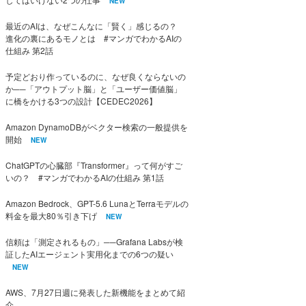
NEW
最近のAIは、なぜこんなに「賢く」感じるの？
進化の裏にあるモノとは #マンガでわかるAIの
仕組み 第2話
予定どおり作っているのに、なぜ良くならないの
か──「アウトプット脳」と「ユーザー価値脳」
に橋をかける3つの設計【CEDEC2026】
Amazon DynamoDBがベクター検索の一般提供を
開始
NEW
ChatGPTの心臓部『Transformer』って何がすご
いの？ #マンガでわかるAIの仕組み 第1話
Amazon Bedrock、GPT-5.6 LunaとTerraモデルの
料金を最大80％引き下げ
NEW
信頼は「測定されるもの」──Grafana Labsが検
証したAIエージェント実用化までの6つの疑い
NEW
AWS、7月27日週に発表した新機能をまとめて紹
介