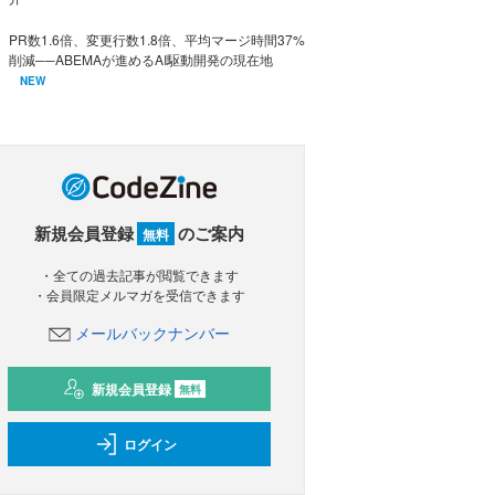
PR数1.6倍、変更行数1.8倍、平均マージ時間37%
削減──ABEMAが進めるAI駆動開発の現在地
NEW
新規会員登録
のご案内
無料
・全ての過去記事が閲覧できます
・会員限定メルマガを受信できます
メールバックナンバー
新規会員登録
無料
ログイン