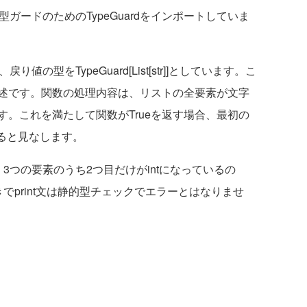
型ガードのためのTypeGuardをインポートしていま
、戻り値の型をTypeGuard[List[str]]としています。こ
述です。関数の処理内容は、リストの全要素が文字
。これを満たして関数がTrueを返す場合、最初の
あると見なします。
つの要素のうち2つ目だけがintになっているの
でprint文は静的型チェックでエラーとはなりませ