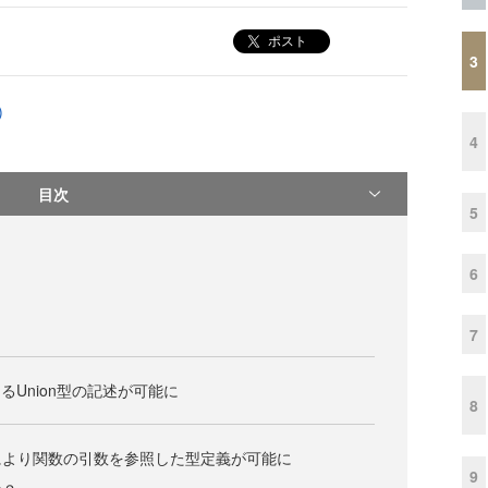
ポスト
3
)
4
目次
5
6
7
よるUnion型の記述が可能に
8
により関数の引数を参照した型定義が可能に
9