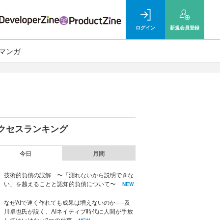
ログイン
新規
会員登録
マンガ
クセスランキング
今日
月間
技術的負債の誤解 〜「測れないから説明できな
い」を越えることと認知的負債について〜
NEW
なぜAIで速く作れても成果は増えないのか──及
川卓也氏が説く、AIネイティブ時代に人間が手放
してはいけない2つの仕事