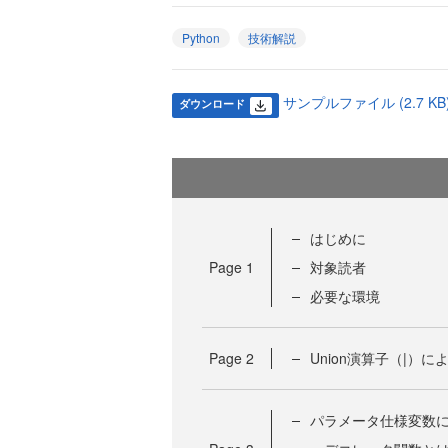
Python
技術解説
サンプルファイル (2.7 KB
ダウンロード
はじめに
Page
1
対象読者
必要な環境
Page
2
Union演算子（|）に
パラメータ仕様変数