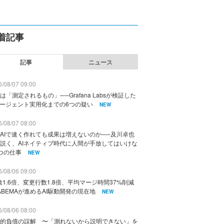
着記事
記事
ニュース
/08/07 09:00
は「測定されるもの」──Grafana Labsが検証した
エージェント実用化までの6つの疑い
NEW
/08/07 08:00
AIで速く作れても成果は増えないのか──及川卓也
説く、AIネイティブ時代に人間が手放してはいけな
つの仕事
NEW
/08/06 09:00
数1.6倍、変更行数1.8倍、平均マージ時間37%削減
ABEMAが進めるAI駆動開発の現在地
NEW
/08/06 08:00
的負債の誤解 〜「測れないから説明できない」を