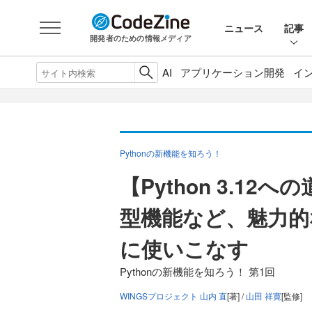
ニュース
記事
開発者のための情報メディア
AI
アプリケーション開発
イ
Pythonの新機能を知ろう！
【Python 3.12
型機能など、魅力的
に使いこなす
Pythonの新機能を知ろう！ 第1回
WINGSプロジェクト 山内 直
[著] /
山田 祥寛
[監修]