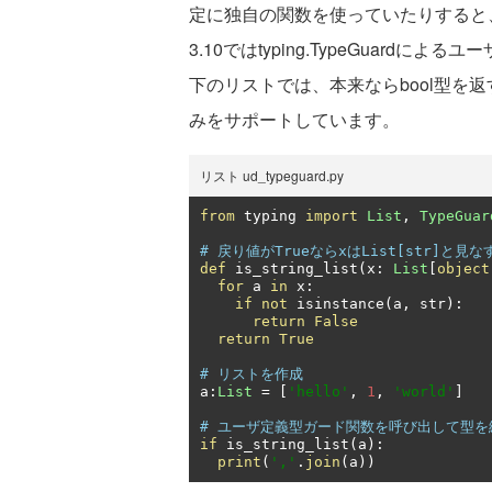
定に独自の関数を使っていたりすると、
3.10ではtyping.TypeGuar
下のリストでは、本来ならbool型を返
みをサポートしています。
リスト ud_typeguard.py
from
 typing 
import
List
,
TypeGuar
# 戻り値がTrueならxはList[str]と見
def
 is_string_list
(
x
:
List
[
object
for
 a 
in
 x
:
if
not
 isinstance
(
a
,
 str
):
return
False
return
True
# リストを作成
a
:
List
=
[
'hello'
,
1
,
'world'
]
# ユーザ定義型ガード関数を呼び出して型を
if
 is_string_list
(
a
):
print
(
','
.
join
(
a
))