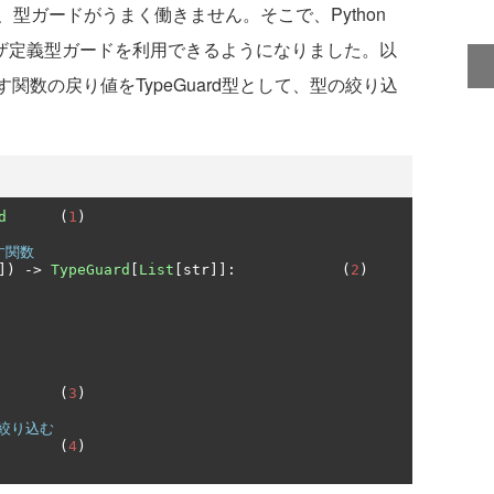
型ガードがうまく働きません。そこで、Python
dによるユーザ定義型ガードを利用できるようになりました。以
す関数の戻り値をTypeGuard型として、型の絞り込
d
(
1
)
なす関数
])
->
TypeGuard
[
List
[
str
]]:
(
2
)
(
3
)
絞り込む
(
4
)