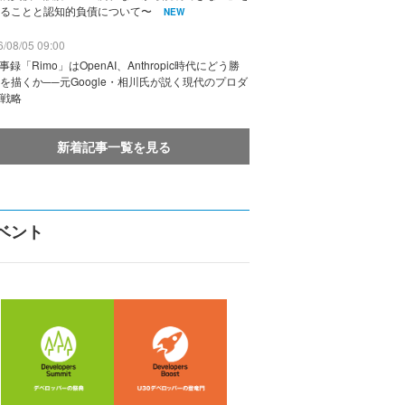
ることと認知的負債について〜
NEW
/08/05 09:00
議事録「Rimo」はOpenAI、Anthropic時代にどう勝
を描くか──元Google・相川氏が説く現代のプロダ
戦略
新着記事一覧を見る
ベント