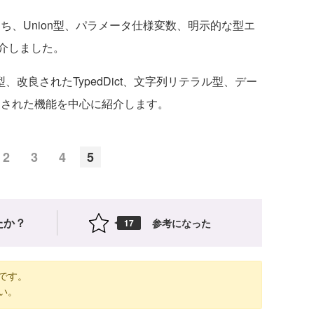
のうち、Union型、パラメータ仕様変数、明示的な型エ
介しました。
、改良されたTypedDict、文字列リテラル型、デー
で追加された機能を中心に紹介します。
2
3
4
5
たか？
参考になった
17
です。
い。