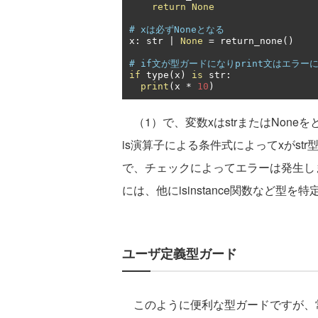
return
None
# xは必ずNoneとなる
x
:
 str 
|
None
=
 return_none
()
# if文が型ガードになりprint文はエラー
if
 type
(
x
)
is
 str
:
print
(
x 
*
10
)
（1）で、変数xはstrまたはNone
is演算子による条件式によってxがstr
で、チェックによってエラーは発生し
には、他にisinstance関数など型
ユーザ定義型ガード
このように便利な型ガードですが、