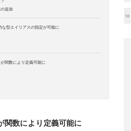
は？
数の追加
10
り明示的な型エイリアスの指定が可能に
？
ドが関数により定義可能に
ド
が関数により定義可能に