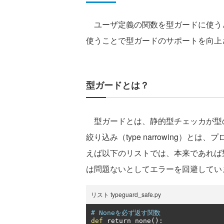
ユーザ定義の関数を型ガードに使う
使うことで型ガードのサポートを向上
型ガードとは？
型ガードとは、静的型チェッカが型
絞り込み（type narrowing）
えば以下のリストでは、本来であれば
は問題ないとしてエラーを回避してい
リスト typeguard_safe.py
# Noneを必ず返す関数
def
 return_none
():