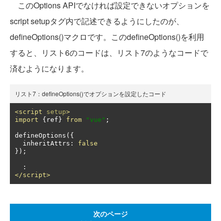
このOptions APIでなければ設定できないオプションを
script setupタグ内で記述できるようにしたのが、
defineOptions()マクロです。このdefineOptions()を利用
すると、リスト6のコードは、リスト7のようなコードで
済むようになります。
リスト7：defineOptions()でオプションを設定したコード
<script
setup
>
import
{
ref
}
from
"vue"
;
defineOptions
({
  inheritAttrs
:
false
});
:
</script>
次のページ