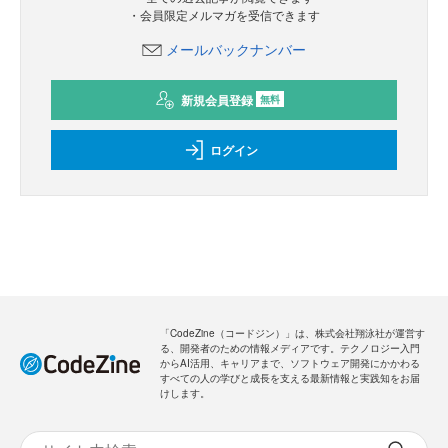
・会員限定メルマガを受信できます
メールバックナンバー
新規会員登録
無料
ログイン
「CodeZine（コードジン）」は、株式会社翔泳社が運営す
る、開発者のための情報メディアです。テクノロジー入門
からAI活用、キャリアまで、ソフトウェア開発にかかわる
すべての人の学びと成長を支える最新情報と実践知をお届
けします。