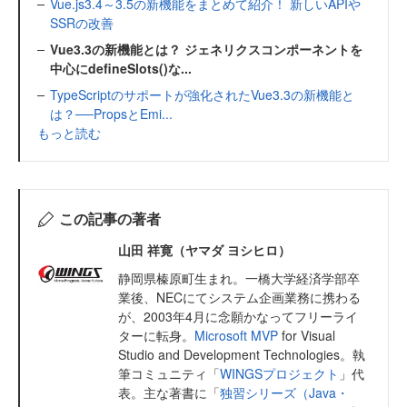
Vue.js3.4～3.5の新機能をまとめて紹介！ 新しいAPIや
SSRの改善
Vue3.3の新機能とは？ ジェネリクスコンポーネントを
中心にdefineSlots()な...
TypeScriptのサポートが強化されたVue3.3の新機能と
は？──PropsとEmi...
もっと読む
この記事の著者
山田 祥寛（ヤマダ ヨシヒロ）
静岡県榛原町生まれ。一橋大学経済学部卒
業後、NECにてシステム企画業務に携わる
が、2003年4月に念願かなってフリーライ
ターに転身。
Microsoft MVP
for Visual
Studio and Development Technologies。執
筆コミュニティ「
WINGSプロジェクト
」代
表。主な著書に「
独習シリーズ（Java・