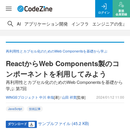
新規
ログイン
会員登録
AI
アプリケーション開発
インフラ
エンジニアの生き
再利用性とカプセル化のためのWeb Componentsを基礎から学ぶ
ReactからWeb Components製のコ
ンポーネントを利用してみよう
再利用性とカプセル化のためのWeb Componentsを基礎から
学ぶ 第7回
WINGSプロジェクト 中川 幸哉
[著] /
山田 祥寛
[監修]
2024/01/12 11:00
JavaScript
技術記事
サンプルファイル (45.2 KB)
ダウンロード