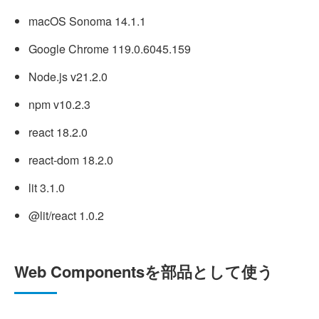
macOS Sonoma 14.1.1
Google Chrome 119.0.6045.159
Node.js v21.2.0
npm v10.2.3
react 18.2.0
react-dom 18.2.0
lit 3.1.0
@lit/react 1.0.2
Web Componentsを部品として使う