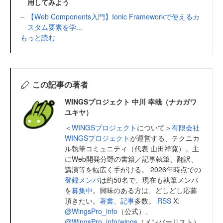
用してみよう
【Web Components入門】Ionic Frameworkで使えるカ
スタム要素を学...
もっと読む
この記事の著者
WINGSプロジェクト 中川 幸哉（ナカガワ
ユキヤ）
＜
WINGSプロジェクト
について＞
有限会社
WINGSプロジェクト
が運営する、テクニカ
ル執筆コミュニティ（代表 山田祥寛）。主
にWeb開発分野の書籍／記事執筆、翻訳、
講演等を幅広く手がける。 2026年時点での
登録メンバ
は約50名で、現在も執筆メンバ
を
募集中
。興味のある方は、どしどし応募
頂きたい。
著書
、
記事
多数。
RSS
X:
@WingsPro_info
（公式）、
@WingsPro_info/wings
（メンバーリスト）