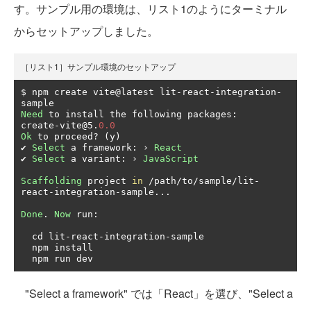
す。サンプル用の環境は、リスト1のようにターミナル
からセットアップしました。
［リスト1］サンプル環境のセットアップ
$ npm create vite@latest lit
-
react
-
integration
-
Need
 to install the following packages
:
create
-
vite@5
.
0.0
Ok
 to proceed
?
(
y
)
✔
Select
 a framework
:
›
React
✔
Select
 a variant
:
›
JavaScript
Scaffolding
 project 
in
/
path
/
to
/
sample
/
lit
-
react
-
integration
-
sample
...
Done
.
Now
 run
:
  cd lit
-
react
-
integration
-
sample

  npm install

  npm run dev
"Select a framework" では「React」を選び、"Select a