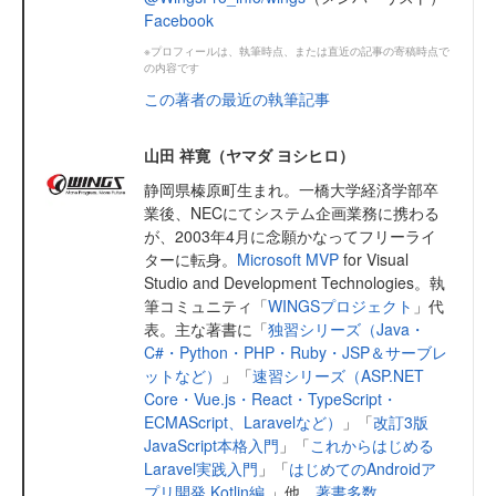
Facebook
※プロフィールは、執筆時点、または直近の記事の寄稿時点で
の内容です
この著者の最近の執筆記事
山田 祥寛（ヤマダ ヨシヒロ）
静岡県榛原町生まれ。一橋大学経済学部卒
業後、NECにてシステム企画業務に携わる
が、2003年4月に念願かなってフリーライ
ターに転身。
Microsoft MVP
for Visual
Studio and Development Technologies。執
筆コミュニティ「
WINGSプロジェクト
」代
表。主な著書に「
独習シリーズ（Java・
C#・Python・PHP・Ruby・JSP＆サーブレ
ットなど）
」「
速習シリーズ（ASP.NET
Core・Vue.js・React・TypeScript・
ECMAScript、Laravelなど）
」「
改訂3版
JavaScript本格入門
」「
これからはじめる
Laravel実践入門
」「
はじめてのAndroidア
プリ開発 Kotlin編
」他、
著書多数
。