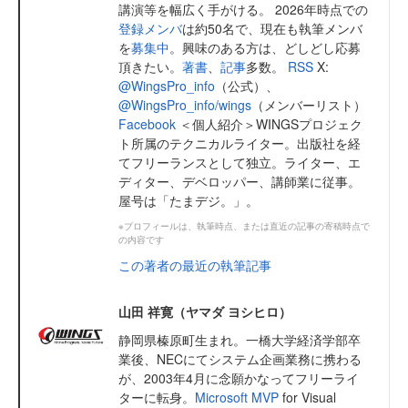
講演等を幅広く手がける。 2026年時点での
登録メンバ
は約50名で、現在も執筆メンバ
を
募集中
。興味のある方は、どしどし応募
頂きたい。
著書
、
記事
多数。
RSS
X:
@WingsPro_info
（公式）、
@WingsPro_info/wings
（メンバーリスト）
Facebook
＜個人紹介＞WINGSプロジェク
ト所属のテクニカルライター。出版社を経
てフリーランスとして独立。ライター、エ
ディター、デベロッパー、講師業に従事。
屋号は「たまデジ。」。
※プロフィールは、執筆時点、または直近の記事の寄稿時点で
の内容です
この著者の最近の執筆記事
山田 祥寛（ヤマダ ヨシヒロ）
静岡県榛原町生まれ。一橋大学経済学部卒
業後、NECにてシステム企画業務に携わる
が、2003年4月に念願かなってフリーライ
ターに転身。
Microsoft MVP
for Visual