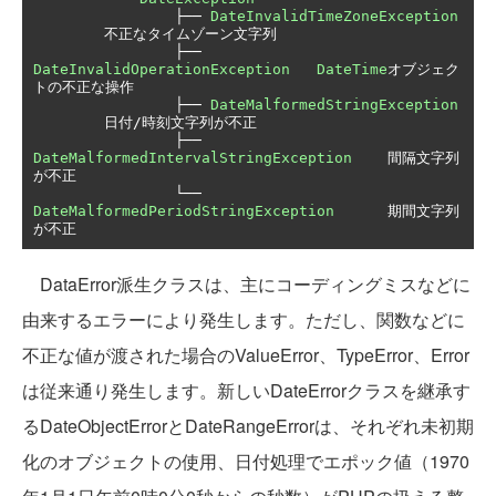
├──
DateInvalidTimeZoneException
不正なタイムゾーン文字列
├──
DateInvalidOperationException
DateTime
オブジェク
トの不正な操作
├──
DateMalformedStringException
日付/時刻文字列が不正
├──
DateMalformedIntervalStringException
間隔文字列
が不正
└──
DateMalformedPeriodStringException
期間文字列
が不正
DataError派生クラスは、主にコーディングミスなどに
由来するエラーにより発生します。ただし、関数などに
不正な値が渡された場合のValueError、TypeError、Error
は従来通り発生します。新しいDateErrorクラスを継承す
るDateObjectErrorとDateRangeErrorは、それぞれ未初期
化のオブジェクトの使用、日付処理でエポック値（1970