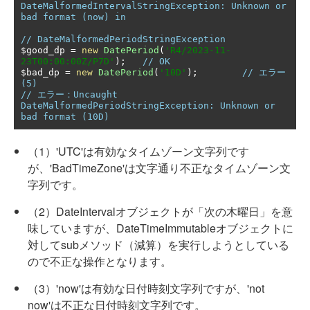
DateMalformedIntervalStringException: Unknown or 
bad format (now) in
// DateMalformedPeriodStringException
$good_dp 
=
new
DatePeriod
(
'R4/2023-11-
23T00:00:00Z/P7D'
);
// OK
$bad_dp 
=
new
DatePeriod
(
'10D'
);
// エラー	
(5)
// エラー：Uncaught 
DateMalformedPeriodStringException: Unknown or 
bad format (10D)
（1）'UTC'は有効なタイムゾーン文字列です
が、'BadTimeZone'は文字通り不正なタイムゾーン文
字列です。
（2）DateIntervalオブジェクトが「次の木曜日」を意
味していますが、DateTimeImmutableオブジェクトに
対してsubメソッド（減算）を実行しようとしている
ので不正な操作となります。
（3）'now'は有効な日付時刻文字列ですが、'not
now'は不正な日付時刻文字列です。