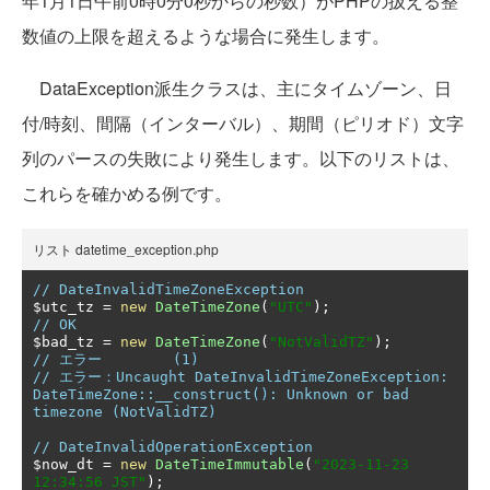
年1月1日午前0時0分0秒からの秒数）がPHPの扱える整
数値の上限を超えるような場合に発生します。
DataException派生クラスは、主にタイムゾーン、日
付/時刻、間隔（インターバル）、期間（ピリオド）文字
列のパースの失敗により発生します。以下のリストは、
これらを確かめる例です。
リスト datetime_exception.php
// DateInvalidTimeZoneException
$utc_tz 
=
new
DateTimeZone
(
"UTC"
);
// OK
$bad_tz 
=
new
DateTimeZone
(
"NotValidTZ"
);
// エラー	(1)
// エラー：Uncaught DateInvalidTimeZoneException: 
DateTimeZone::__construct(): Unknown or bad 
timezone (NotValidTZ)
// DateInvalidOperationException
$now_dt 
=
new
DateTimeImmutable
(
"2023-11-23 
12:34:56 JST"
);