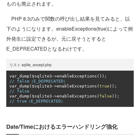
ものも廃止されます。
PHP 8.3のみで関数の呼び出し結果を見てみると、以
下のようになります。enableExceptions(true)によって例
外発生に設定できるが、元に戻そうとすると
E_DEPRECATEDとなるわけです。
リスト sqlite_except.php
var_dump
(
$sqlite3
->
enableExceptions
());
// false（E_DEPRECATED）
var_dump
(
$sqlite3
->
enableExceptions
(
true
));
// false
var_dump
(
$sqlite3
->
enableExceptions
(
false
));
// true（E_DEPRECATED）
Date/Timeにおけるエラーハンドリング強化