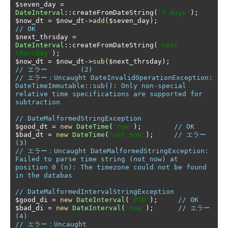
$seven_day 
=
DateInterval
::
createFromDateString
(
'7 days'
);
$now_dt 
=
 $now_dt
->
add
(
$seven_day
);
// OK         
$next_thrsday 
=
DateInterval
::
createFromDateString
(
'next 
thursday'
);
$now_dt 
=
 $now_dt
->
sub
(
$next_thrsday
);
// エラー	(2)
// エラー：Uncaught DateInvalidOperationException: 
DateTimeImmutable::sub(): Only non-special 
relative time specifications are supported for 
subtraction
// DateMalformedStringException
$good_dt 
=
new
DateTime
(
'now'
);
// OK
$bad_dt 
=
new
DateTime
(
'not now'
);
// エラー	
(3)
// エラー：Uncaught DateMalformedStringException: 
Failed to parse time string (not now) at 
position 0 (n): The timezone could not be found 
in the databas
// DateMalformedIntervalStringException
$good_di 
=
new
DateInterval
(
'P7D'
);
// OK
$bad_di 
=
new
DateInterval
(
'now'
);
// エラー	
(4)
// エラー：Uncaught 