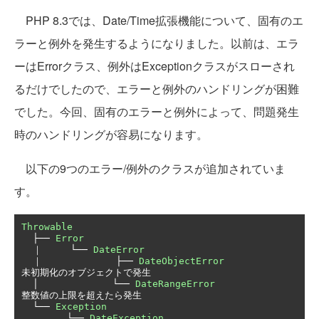
PHP 8.3では、Date/Time拡張機能について、固有のエ
ラーと例外を発生するようになりました。以前は、エラ
ーはErrorクラス、例外はExceptionクラスがスローされ
るだけでしたので、エラーと例外のハンドリングが困難
でした。今回、固有のエラーと例外によって、問題発生
時のハンドリングが容易になります。
以下の9つのエラー/例外のクラスが追加されていま
す。
Throwable
├──
Error
｜
└──
DateError
｜
├──
DateObjectError
未初期化のオブジェクトで発生
│
└──
DateRangeError
整数値の上限を超えたら発生
└──
Exception
└──
DateException