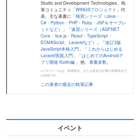
Studio and Development Technologies。執
筆コミュニティ「
WINGSプロジェクト
」代
表。主な著書に「
独習シリーズ（Java・
C#・Python・PHP・Ruby・JSP＆サーブレ
ットなど）
」「
速習シリーズ（ASP.NET
Core・Vue.js・React・TypeScript・
ECMAScript、Laravelなど）
」「
改訂3版
JavaScript本格入門
」「
これからはじめる
Laravel実践入門
」「
はじめてのAndroidア
プリ開発 Kotlin編
」他、
著書多数
。
※プロフィールは、執筆時点、または直近の記事の寄稿時点で
の内容です
この著者の最近の執筆記事
イベント