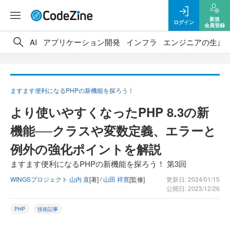
新規
ログイン
会員登録
AI
アプリケーション開発
インフラ
エンジニアの生き
ますます便利になるPHPの新機能を探ろう！
より使いやすくなったPHP 8.3の新
機能──クラスや変数定義、エラーと
例外の強化ポイントを解説
ますます便利になるPHPの新機能を探ろう！ 第3回
WINGSプロジェクト 山内 直
[著] /
山田 祥寛
[監修]
更新日: 2024/01/15
公開日: 2023/12/26
PHP
技術記事