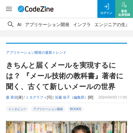
新規
ログイン
会員登録
AI
アプリケーション開発
インフラ
エンジニアの生き
アプリケーション開発の最新トレンド
きちんと届くメールを実現するに
は？ 『メール技術の教科書』著者に
聞く、古くて新しいメールの世界
森 英信
[著] /
ミヨグラフィ
[写] /
近藤 佑子（編集部）
[聞]
2024/04/03 11:00
インタビュー
アプリケーション開発
BOOKS