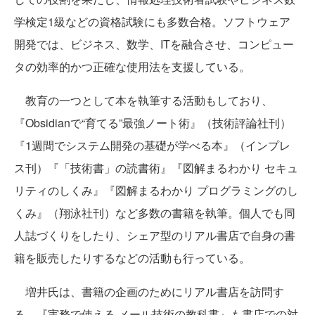
学検定1級などの資格試験にも多数合格。ソフトウェア
開発では、ビジネス、数学、ITを融合させ、コンピュー
タの効率的かつ正確な使用法を支援している。
教育の一つとして本を執筆する活動もしており、
『Obsidianで“育てる”最強ノート術』（技術評論社刊）
『1週間でシステム開発の基礎が学べる本』（インプレ
ス刊）『「技術書」の読書術』『図解まるわかり セキュ
リティのしくみ』『図解まるわかり プログラミングのし
くみ』（翔泳社刊）など多数の書籍を執筆。個人でも同
人誌づくりをしたり、シェア型のリアル書店で自身の書
籍を販売したりするなどの活動も行っている。
増井氏は、書籍の企画のためにリアル書店を訪問す
る。『実務で使える メール技術の教科書』も書店での対