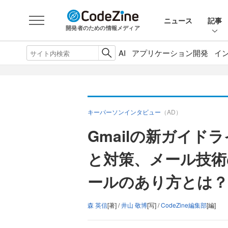
ニュース
記事
開発者のための情報メディア
AI
アプリケーション開発
イ
キーパーソンインタビュー
（AD）
Gmailの新ガイ
と対策、メール技術
ールのあり方とは？
森 英信
[著] /
井山 敬博
[写] /
CodeZine編集部
[編]