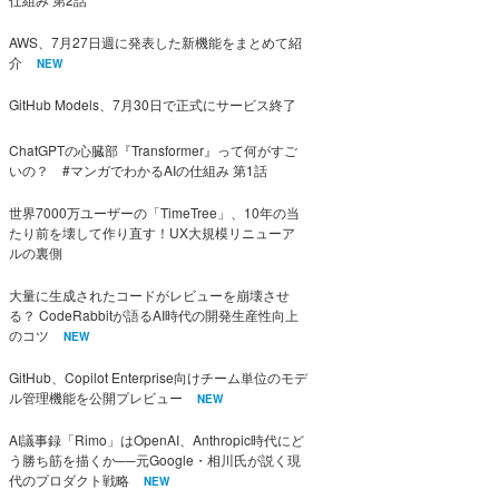
AWS、7月27日週に発表した新機能をまとめて紹
介
NEW
GitHub Models、7月30日で正式にサービス終了
ChatGPTの心臓部『Transformer』って何がすご
いの？ #マンガでわかるAIの仕組み 第1話
世界7000万ユーザーの「TimeTree」、10年の当
たり前を壊して作り直す！UX大規模リニューア
ルの裏側
大量に生成されたコードがレビューを崩壊させ
る？ CodeRabbitが語るAI時代の開発生産性向上
のコツ
NEW
GitHub、Copilot Enterprise向けチーム単位のモデ
ル管理機能を公開プレビュー
NEW
AI議事録「Rimo」はOpenAI、Anthropic時代にど
う勝ち筋を描くか──元Google・相川氏が説く現
代のプロダクト戦略
NEW