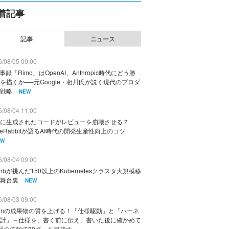
着記事
記事
ニュース
/08/05 09:00
議事録「Rimo」はOpenAI、Anthropic時代にどう勝
を描くか──元Google・相川氏が説く現代のプロダ
戦略
NEW
/08/04 11:00
に生成されたコードがレビューを崩壊させる？
deRabbitが語るAI時代の開発生産性向上のコツ
EW
/08/04 09:00
rbnbが挑んだ150以上のKubernetesクラスタ大規模移
舞台裏
NEW
/08/03 09:00
vinの成果物の質を上げる！「仕様駆動」と「ハーネ
計」～仕様を、書く前に伝え、書いた後に確かめて
回の依頼で80点」を目指す