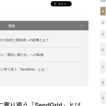
ポスト
3
4
目次
5
制、その目的と開発者への影響とは？
6
から「適切に届ける」への転換
7
寄り添う「SendGrid」とは
8
9
り添う「SendGrid」とは