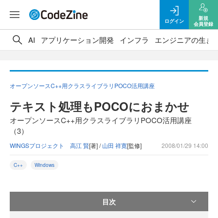
新規
ログイン
会員登録
AI
アプリケーション開発
インフラ
エンジニアの生き
オープンソースC++用クラスライブラリPOCO活用講座
テキスト処理もPOCOにおまかせ
オープンソースC++用クラスライブラリPOCO活用講座
（3）
WINGSプロジェクト 高江 賢
[著] /
山田 祥寛
[監修]
2008/01/29 14:00
C++
Windows
目次