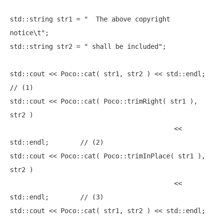
std::string str1 = 
"  The above copyright 
notice\t"
;

std::string str2 = 
" shall be included"
;

std::cout << Poc
// (1)
std::cout << Poco::cat( Poco::trimRight( str1 ), 
str2 ) 

                                          << 
std::endl;        
// (2)
std::cout << Poco::cat( Poco::trimInPlace( str1 ), 
str2 ) 

                                          << 
std::endl;        
// (3)
std::cout << Poc