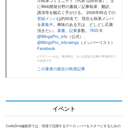
ル執筆コミュニティ（代表 山田祥寛）。主
にWeb開発分野の書籍／記事執筆、翻訳、
講演等を幅広く手がける。 2026年時点での
登録メンバ
は約50名で、現在も執筆メンバ
を
募集中
。興味のある方は、どしどし応募
頂きたい。
著書
、
記事
多数。
RSS
X:
@WingsPro_info
（公式）、
@WingsPro_info/wings
（メンバーリスト）
Facebook
※プロフィールは、執筆時点、または直近の記事の寄稿時点で
の内容です
この著者の最近の執筆記事
イベント
CodeZine編集部では、現場で活躍するデベロッパーをスターにするための