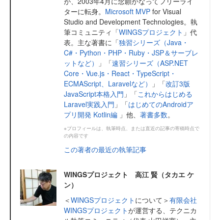
が、2003年4月に念願かなってフリーライ
ターに転身。
Microsoft MVP
for Visual
Studio and Development Technologies。執
筆コミュニティ「
WINGSプロジェクト
」代
表。主な著書に「
独習シリーズ（Java・
C#・Python・PHP・Ruby・JSP＆サーブレ
ットなど）
」「
速習シリーズ（ASP.NET
Core・Vue.js・React・TypeScript・
ECMAScript、Laravelなど）
」「
改訂3版
JavaScript本格入門
」「
これからはじめる
Laravel実践入門
」「
はじめてのAndroidア
プリ開発 Kotlin編
」他、
著書多数
。
※プロフィールは、執筆時点、または直近の記事の寄稿時点で
の内容です
この著者の最近の執筆記事
WINGSプロジェクト 高江 賢（タカエ ケ
ン）
＜
WINGSプロジェクト
について＞
有限会社
WINGSプロジェクト
が運営する、テクニカ