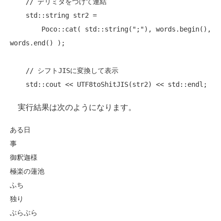
// デリミタをつけて連結
    std::string str2 = 

        Poco::cat( std::string(
";"
), words.begin(), 
words.end() );

// シフトJISに変換して表示
実行結果は次のようになります。
ある日

事

御釈迦様

極楽の蓮池

ふち

独り

ぶらぶら
