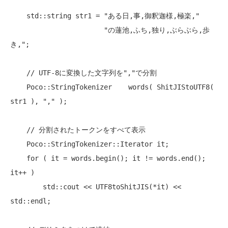
    std::string str1 = 
"ある日,事,御釈迦様,極楽,"
"の蓮池,ふち,独り,ぶらぶら,歩
き,"
;

// UTF-8に変換した文字列を","で分割
    Poco::StringTokenizer    words( ShitJIStoUTF8( 
str1 ), 
","
 ); 

// 分割されたトークンをすべて表示
    Poco::StringTokenizer::Iterator it;

for
 ( it = words.begin(); it != words.end(); 
it++ )

        std::cout << UTF8toShitJIS(*it) << 
std::endl;
