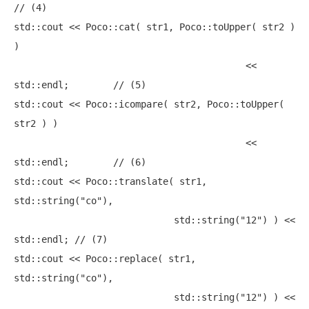
// (4)
std::cout << Poco::cat( str1, Poco::toUpper( str2 ) 
) 

                                          << 
std::endl;        
// (5)
std::cout << Poco::icompare( str2, Poco::toUpper( 
str2 ) ) 

                                          << 
std::endl;        
// (6)
std::cout << Poco::translate( str1, 
std::string(
"co"
), 

                             std::string(
"12"
) ) << 
std::endl; 
// (7)
std::cout << Poco::replace( str1, 
std::string(
"co"
), 

                             std::string(
"12"
) ) << 