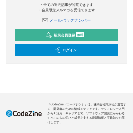
・全ての過去記事が閲覧できます
・会員限定メルマガを受信できます
メールバックナンバー
新規会員登録
無料
ログイン
「CodeZine（コードジン）」は、株式会社翔泳社が運営す
る、開発者のための情報メディアです。テクノロジー入門
からAI活用、キャリアまで、ソフトウェア開発にかかわる
すべての人の学びと成長を支える最新情報と実践知をお届
けします。