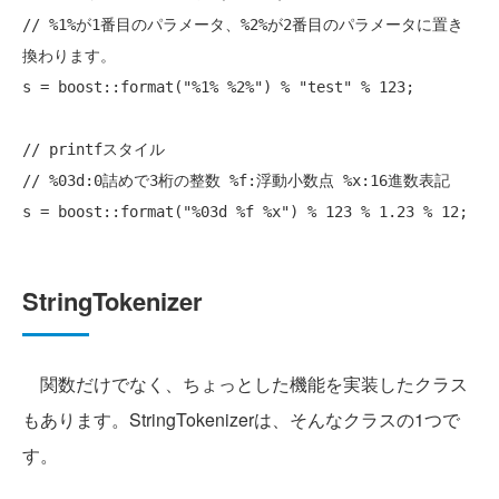
// %1%が1番目のパラメータ、%2%が2番目のパラメータに置き
換わります。
s = boost::format(
"%1% %2%"
) % 
"test"
 % 123;

// printfスタイル
// %03d:0詰めで3桁の整数 %f:浮動小数点 %x:16進数表記 
s = boost::format(
"%03d %f %x"
StringTokenizer
関数だけでなく、ちょっとした機能を実装したクラス
もあります。StringTokenizerは、そんなクラスの1つで
す。