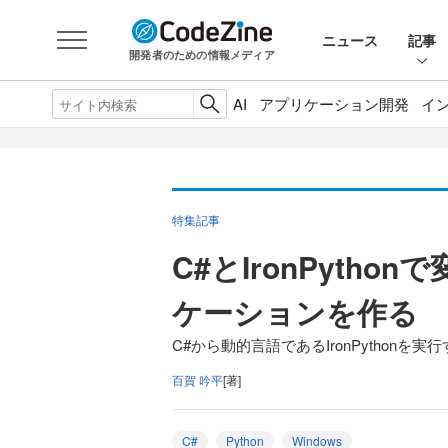
ニュース
記事
開発者のための情報メディア
AI
アプリケーション開発
イ
特集記事
C#とIronPytho
ケーションを作る
C#から動的言語であるIronPythonを実
百賀 吟平
[著]
C#
Python
Windows