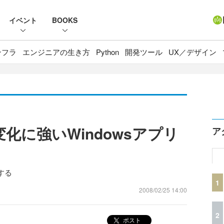
イベント
BOOKS
ンフラ
エンジニアの生き方
Python
開発ツール
UX／デザイン
nで変化に強いWindowsアプリ
ア
行する
1
2008/02/25 14:00
2
ポスト