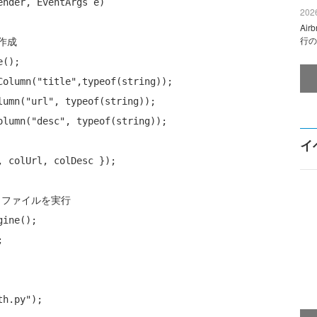
ender, EventArgs e)

2026
Ai
行の
作成
();

Column(
"title"
,typeof(
string
));

lumn(
"url"
, 
typeof
(
string
));

olumn(
"desc"
, 
typeof
(
string
));

イ
 colUrl, colDesc });

プトファイルを実行
ine();



th.py"
);
