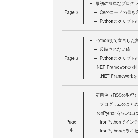
最初の簡単なプログ
Page
2
C#のコードの書き
Pythonスクリプ
Python側で宣言し
反映されない値
Page
3
Pythonスクリプ
.NET Frameworkの
.NET Framewor
応用例（RSSの取得
プログラムのまと
IronPythonを学ぶに
Page
IronPythonでイ
4
IronPythonのラ