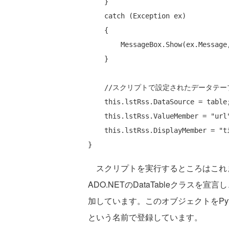
    }

catch
 (Exception ex)

    {

        MessageBox.Show(ex.Message
    }

//スクリプトで設定されたデータテ
this
.lstRss.DataSource = table;
this
.lstRss.ValueMember = 
"url
this
.lstRss.DisplayMember = 
"t
スクリプトを実行するところはこれ
ADO.NETのDataTableクラス
加しています。このオブジェクトをPyth
という名前で登録しています。