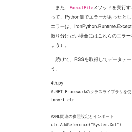
また、
メソッドを実行す
ExecutFile
って、Python側でエラーがあったとし
エラーは、IronPython.Runtime
振り分けたい場合にはこれらのエラー
ょう）。
続けて、RSSを取得してデータテーブ
う。
4th.py
#.NET Frameworkのクラスライブラリを
import clr

#XML関連の参照設定とインポート
clr.AddReference(
"System.Xml"
)
