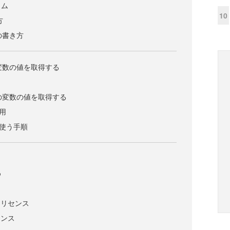
ラム
10
方
トの書き方
た変数の値を取得する
トの変数の値を取得する
利用
kを使う手順
）
め
は
ンテリセンス
イセンス