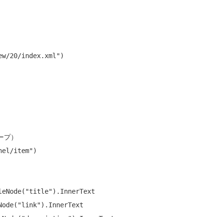
ew/20/index.xml"
)

ープ）
nel/item"
leNode(
"title"
).InnerText

Node(
"link"
).InnerText
