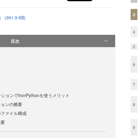
3
991.9 KB)
4
目次
5
6
7
ーションでIronPythonを使うメリット
ションの概要
8
のファイル構成
概要
9