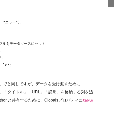
, 
"エラー"
);

ーブルをデータソースにセット


"
;

itle"
;

までと同じですが、データを受け渡すために
を宣言し、「タイトル」「URL」「説明」を格納する列を追
onと共有するために、Globalsプロパティに
table