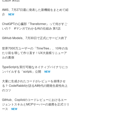
AWS、7月27日週に発表した新機能をまとめて紹
介
NEW
ChatGPTの心臓部『Transformer』って何がすご
いの？ #マンガでわかるAIの仕組み 第1話
GitHub Models、7月30日で正式にサービス終了
世界7000万ユーザーの「TimeTree」、10年の当
たり前を壊して作り直す！UX大規模リニューア
ルの裏側
TypeScriptを実行可能なネイティブバイナリにコ
ンパイルする「scriptc」公開
NEW
大量に生成されたコードがレビューを崩壊させ
る？ CodeRabbitが語るAI時代の開発生産性向上
のコツ
GitHub、Copilotのコードレビューにおけるエー
ジェントスキルとMCPサーバーの連携を正式リリ
ース
NEW