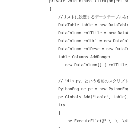
private
void
 btnRss_Click(
object
 s
{

//リストに設定するデータテーブルを
    DataTable table = 
new
 DataTable
    DataColumn colTitle = 
new
 Data
    DataColumn colUrl = 
new
 DataCo
    DataColumn colDesc = 
new
 DataC
    table.Columns.AddRange(

new
 DataColumn[] { colTitle,
//「4th.py」という名前のスクリ
    PythonEngine pe = 
new
 PythonEng
    pe.Globals.Add(
"table"
, table);
try
    {

        pe.ExecuteFile(
@".\..\..\4