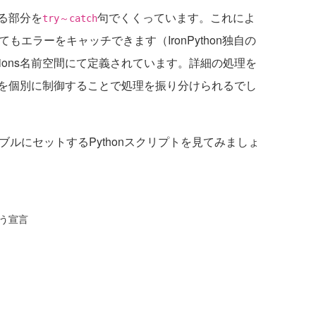
る部分を
句でくくっています。これによ
try～catch
てもエラーをキャッチできます（IronPython独自の
.Exceptions名前空間にて定義されています。詳細の処理を
を個別に制御することで処理を振り分けられるでし
ルにセットするPythonスクリプトを見てみましょ
使う宣言