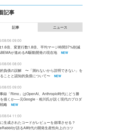
着記事
記事
ニュース
/08/06 09:00
数1.6倍、変更行数1.8倍、平均マージ時間37%削減
ABEMAが進めるAI駆動開発の現在地
NEW
/08/06 08:00
的負債の誤解 〜「測れないから説明できない」を
ることと認知的負債について〜
NEW
/08/05 09:00
議事録「Rimo」はOpenAI、Anthropic時代にどう勝
を描くか──元Google・相川氏が説く現代のプロダ
戦略
NEW
/08/04 11:00
に生成されたコードがレビューを崩壊させる？
deRabbitが語るAI時代の開発生産性向上のコツ