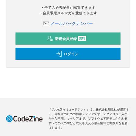
・全ての過去記事が閲覧できます
・会員限定メルマガを受信できます
メールバックナンバー
新規会員登録
無料
ログイン
「CodeZine（コードジン）」は、株式会社翔泳社が運営す
る、開発者のための情報メディアです。テクノロジー入門
からAI活用、キャリアまで、ソフトウェア開発にかかわる
すべての人の学びと成長を支える最新情報と実践知をお届
けします。