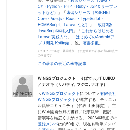
表。主な著書に「
独習シリーズ（Java・
C#・Python・PHP・Ruby・JSP＆サーブレ
ットなど）
」「
速習シリーズ（ASP.NET
Core・Vue.js・React・TypeScript・
ECMAScript、Laravelなど）
」「
改訂3版
JavaScript本格入門
」「
これからはじめる
Laravel実践入門
」「
はじめてのAndroidア
プリ開発 Kotlin編
」他、
著書多数
。
※プロフィールは、執筆時点、または直近の記事の寄稿時点で
の内容です
この著者の最近の執筆記事
WINGSプロジェクト りばてぃ／FUJIKO
／ナオキ（リバティ, フジコ, ナオキ）
＜
WINGSプロジェクト
について＞
有限会社
WINGSプロジェクト
が運営する、テクニカ
ル執筆コミュニティ（代表 山田祥寛）。主
にWeb開発分野の書籍／記事執筆、翻訳、
講演等を幅広く手がける。 2026年時点での
登録メンバ
は約50名で、現在も執筆メンバ
を
募集中
。興味のある方は、どしどし応募