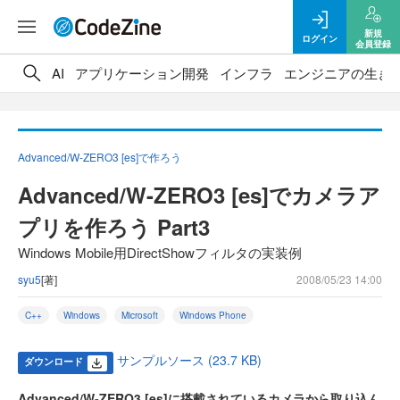
新規
ログイン
会員登録
AI
アプリケーション開発
インフラ
エンジニアの生き
Advanced/W-ZERO3 [es]で作ろう
Advanced/W-ZERO3 [es]でカメラア
プリを作ろう Part3
Windows Mobile用DirectShowフィルタの実装例
syu5
[著]
2008/05/23 14:00
C++
Windows
Microsoft
Windows Phone
サンプルソース (23.7 KB)
ダウンロード
Advanced/W-ZERO3 [es]に搭載されているカメラから取り込ん