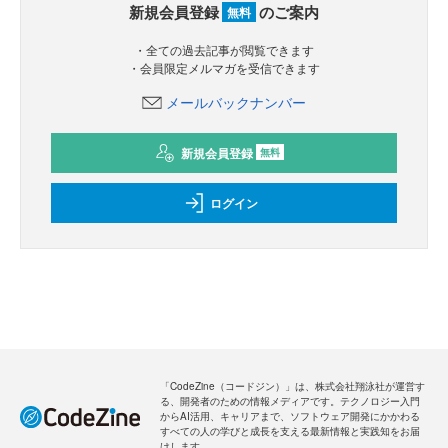
新規会員登録
のご案内
無料
・全ての過去記事が閲覧できます
・会員限定メルマガを受信できます
メールバックナンバー
新規会員登録
無料
ログイン
「CodeZine（コードジン）」は、株式会社翔泳社が運営す
る、開発者のための情報メディアです。テクノロジー入門
からAI活用、キャリアまで、ソフトウェア開発にかかわる
すべての人の学びと成長を支える最新情報と実践知をお届
けします。