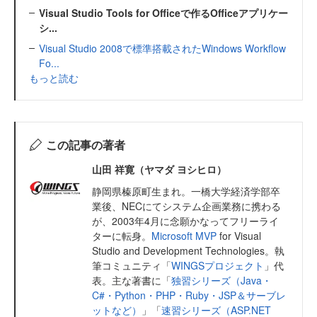
Visual Studio Tools for Officeで作るOfficeアプリケー
シ...
Visual Studio 2008で標準搭載されたWindows Workflow
Fo...
もっと読む
この記事の著者
山田 祥寛（ヤマダ ヨシヒロ）
静岡県榛原町生まれ。一橋大学経済学部卒
業後、NECにてシステム企画業務に携わる
が、2003年4月に念願かなってフリーライ
ターに転身。
Microsoft MVP
for Visual
Studio and Development Technologies。執
筆コミュニティ「
WINGSプロジェクト
」代
表。主な著書に「
独習シリーズ（Java・
C#・Python・PHP・Ruby・JSP＆サーブレ
ットなど）
」「
速習シリーズ（ASP.NET