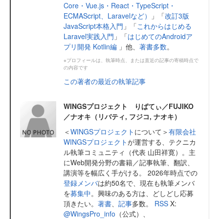
Core・Vue.js・React・TypeScript・
ECMAScript、Laravelなど）
」「
改訂3版
JavaScript本格入門
」「
これからはじめる
Laravel実践入門
」「
はじめてのAndroidア
プリ開発 Kotlin編
」他、
著書多数
。
※プロフィールは、執筆時点、または直近の記事の寄稿時点で
の内容です
この著者の最近の執筆記事
WINGSプロジェクト りばてぃ／FUJIKO
／ナオキ（リバティ, フジコ, ナオキ）
＜
WINGSプロジェクト
について＞
有限会社
WINGSプロジェクト
が運営する、テクニカ
ル執筆コミュニティ（代表 山田祥寛）。主
にWeb開発分野の書籍／記事執筆、翻訳、
講演等を幅広く手がける。 2026年時点での
登録メンバ
は約50名で、現在も執筆メンバ
を
募集中
。興味のある方は、どしどし応募
頂きたい。
著書
、
記事
多数。
RSS
X:
@WingsPro_info
（公式）、