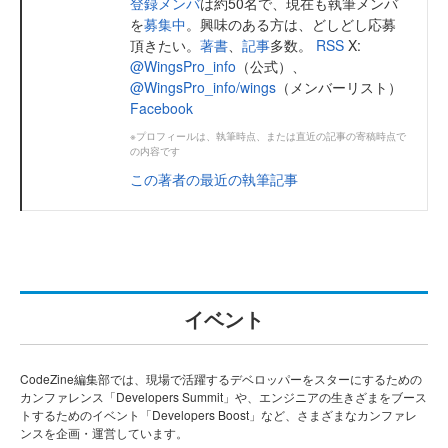
登録メンバ
は約50名で、現在も執筆メンバ
を
募集中
。興味のある方は、どしどし応募
頂きたい。
著書
、
記事
多数。
RSS
X:
@WingsPro_info
（公式）、
@WingsPro_info/wings
（メンバーリスト）
Facebook
※プロフィールは、執筆時点、または直近の記事の寄稿時点で
の内容です
この著者の最近の執筆記事
イベント
CodeZine編集部では、現場で活躍するデベロッパーをスターにするための
カンファレンス「Developers Summit」や、エンジニアの生きざまをブース
トするためのイベント「Developers Boost」など、さまざまなカンファレ
ンスを企画・運営しています。