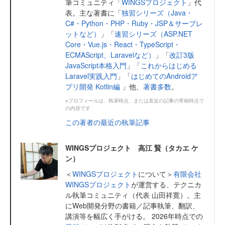
筆コミュニティ「
WINGSプロジェクト
」代
表。主な著書に「
独習シリーズ（Java・
C#・Python・PHP・Ruby・JSP＆サーブレ
ットなど）
」「
速習シリーズ（ASP.NET
Core・Vue.js・React・TypeScript・
ECMAScript、Laravelなど）
」「
改訂3版
JavaScript本格入門
」「
これからはじめる
Laravel実践入門
」「
はじめてのAndroidア
プリ開発 Kotlin編
」他、
著書多数
。
※プロフィールは、執筆時点、または直近の記事の寄稿時点で
の内容です
この著者の最近の執筆記事
WINGSプロジェクト 高江 賢（タカエ ケ
ン）
＜
WINGSプロジェクト
について＞
有限会社
WINGSプロジェクト
が運営する、テクニカ
ル執筆コミュニティ（代表 山田祥寛）。主
にWeb開発分野の書籍／記事執筆、翻訳、
講演等を幅広く手がける。 2026年時点での