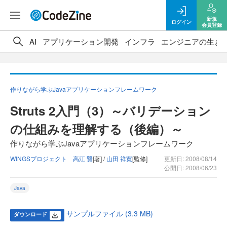
新規
ログイン
会員登録
AI
アプリケーション開発
インフラ
エンジニアの生き
作りながら学ぶJavaアプリケーションフレームワーク
Struts 2入門（3）～バリデーション
の仕組みを理解する（後編）～
作りながら学ぶJavaアプリケーションフレームワーク
WINGSプロジェクト 高江 賢
[著] /
山田 祥寛
[監修]
更新日: 2008/08/14
公開日: 2008/06/23
Java
サンプルファイル (3.3 MB)
ダウンロード