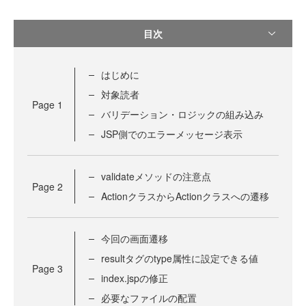
目次
はじめに
対象読者
Page
1
バリデーション・ロジックの組み込み
JSP側でのエラーメッセージ表示
validateメソッドの注意点
Page
2
ActionクラスからActionクラスへの遷移
今回の画面遷移
resultタグのtype属性に設定できる値
Page
3
index.jspの修正
必要なファイルの配置