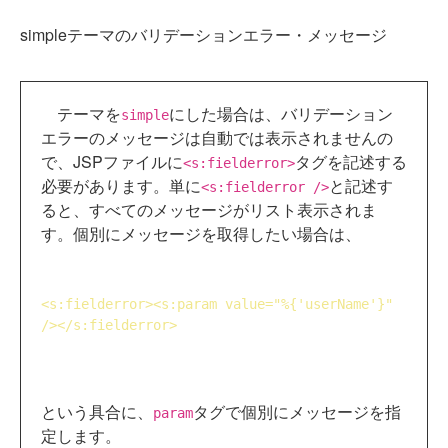
simpleテーマのバリデーションエラー・メッセージ
テーマを
にした場合は、バリデーション
simple
エラーのメッセージは自動では表示されませんの
で、JSPファイルに
タグを記述する
<s:fielderror>
必要があります。単に
と記述す
<s:fielderror />
ると、すべてのメッセージがリスト表示されま
す。個別にメッセージを取得したい場合は、
<
s:fielderror
>
<
s:param
value
="%{'userName'}" 
/>
</
s:fielderror
>
という具合に、
タグで個別にメッセージを指
param
定します。