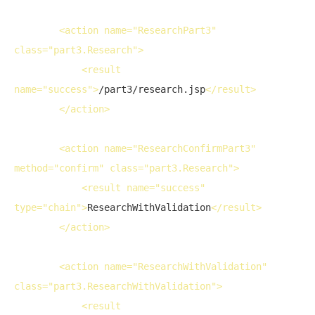
<
action
name
="ResearchPart3" 
class
="part3.Research">
<
result
name
="success">
/part3/research.jsp
</
result
>
</
action
>
<
action
name
="ResearchConfirmPart3" 
method
="confirm" 
class
="part3.Research">
<
result
name
="success" 
type
="chain">
ResearchWithValidation
</
result
>
</
action
>
<
action
name
="ResearchWithValidation" 
class
="part3.ResearchWithValidation">
<
result