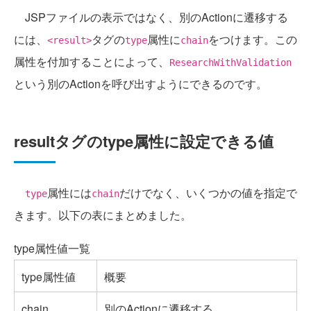
JSPファイルの表示ではなく、別のActionに遷移する
には、
タグの
属性に
をつけます。この
<result>
type
chain
属性を付加することによって、
ResearchWithValidation
という別のActionを呼び出すようにできるのです。
resultタグのtype属性に設定できる値
属性には
だけでなく、いくつかの値を指定で
type
chain
きます。以下の表にまとめました。
type属性値一覧
type属性値
概要
chain
別のActionに遷移する。