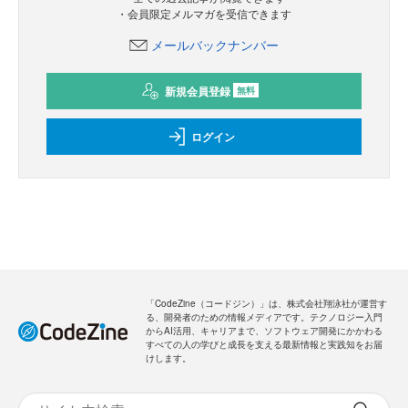
・会員限定メルマガを受信できます
メールバックナンバー
新規会員登録
無料
ログイン
「CodeZine（コードジン）」は、株式会社翔泳社が運営す
る、開発者のための情報メディアです。テクノロジー入門
からAI活用、キャリアまで、ソフトウェア開発にかかわる
すべての人の学びと成長を支える最新情報と実践知をお届
けします。