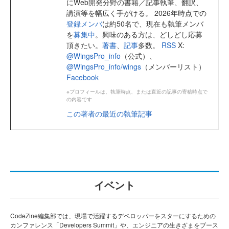
にWeb開発分野の書籍／記事執筆、翻訳、
講演等を幅広く手がける。 2026年時点での
登録メンバ
は約50名で、現在も執筆メンバ
を
募集中
。興味のある方は、どしどし応募
頂きたい。
著書
、
記事
多数。
RSS
X:
@WingsPro_info
（公式）、
@WingsPro_info/wings
（メンバーリスト）
Facebook
※プロフィールは、執筆時点、または直近の記事の寄稿時点で
の内容です
この著者の最近の執筆記事
イベント
CodeZine編集部では、現場で活躍するデベロッパーをスターにするための
カンファレンス「Developers Summit」や、エンジニアの生きざまをブース