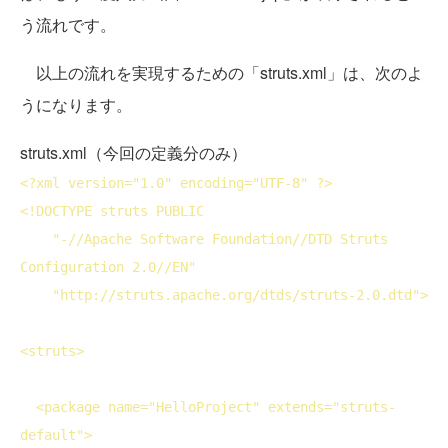
う流れです。
以上の流れを実現するための「struts.xml」は、次のよ
うになります。
struts.xml（今回の定義分のみ）
<?
xml
version
="1.0" 
encoding
="UTF-8" ?>
<!
DOCTYPE
 struts PUBLIC

    "-//Apache Software Foundation//DTD Struts 
Configuration 2.0//EN"

    "http://struts.apache.org/dtds/struts-2.0.dtd">
<
struts
>
<
package
name
="HelloProject" 
extends
="struts-
default">