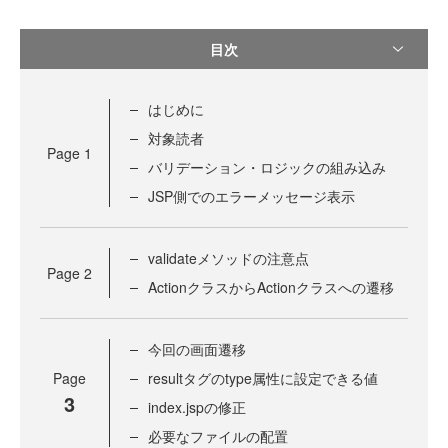
目次
はじめに
対象読者
Page
1
バリデーション・ロジックの組み込み
JSP側でのエラーメッセージ表示
validateメソッドの注意点
Page
2
ActionクラスからActionクラスへの遷移
今回の画面遷移
Page
resultタグのtype属性に設定できる値
3
index.jspの修正
必要なファイルの配置