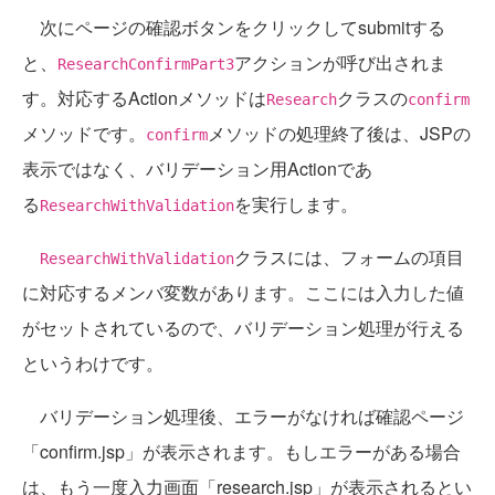
次にページの確認ボタンをクリックしてsubmitする
と、
アクションが呼び出されま
ResearchConfirmPart3
す。対応するActionメソッドは
クラスの
Research
confirm
メソッドです。
メソッドの処理終了後は、JSPの
confirm
表示ではなく、バリデーション用Actionであ
る
を実行します。
ResearchWithValidation
クラスには、フォームの項目
ResearchWithValidation
に対応するメンバ変数があります。ここには入力した値
がセットされているので、バリデーション処理が行える
というわけです。
バリデーション処理後、エラーがなければ確認ページ
「confirm.jsp」が表示されます。もしエラーがある場合
は、もう一度入力画面「research.jsp」が表示されるとい