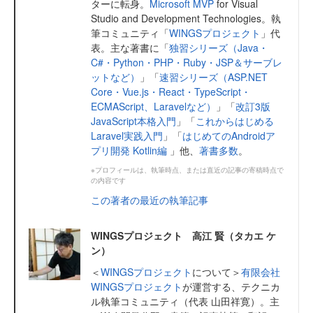
ターに転身。
Microsoft MVP
for Visual
Studio and Development Technologies。執
筆コミュニティ「
WINGSプロジェクト
」代
表。主な著書に「
独習シリーズ（Java・
C#・Python・PHP・Ruby・JSP＆サーブレ
ットなど）
」「
速習シリーズ（ASP.NET
Core・Vue.js・React・TypeScript・
ECMAScript、Laravelなど）
」「
改訂3版
JavaScript本格入門
」「
これからはじめる
Laravel実践入門
」「
はじめてのAndroidア
プリ開発 Kotlin編
」他、
著書多数
。
※プロフィールは、執筆時点、または直近の記事の寄稿時点で
の内容です
この著者の最近の執筆記事
WINGSプロジェクト 高江 賢（タカエ ケ
ン）
＜
WINGSプロジェクト
について＞
有限会社
WINGSプロジェクト
が運営する、テクニカ
ル執筆コミュニティ（代表 山田祥寛）。主