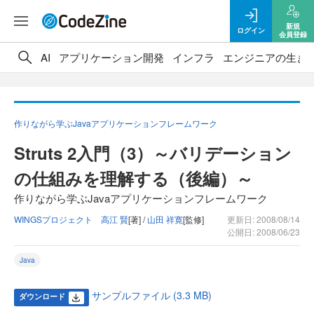
新規
ログイン
会員登録
AI
アプリケーション開発
インフラ
エンジニアの生き
作りながら学ぶJavaアプリケーションフレームワーク
Struts 2入門（3）～バリデーション
の仕組みを理解する（後編）～
作りながら学ぶJavaアプリケーションフレームワーク
WINGSプロジェクト 高江 賢
[著] /
山田 祥寛
[監修]
更新日: 2008/08/14
公開日: 2008/06/23
Java
サンプルファイル (3.3 MB)
ダウンロード