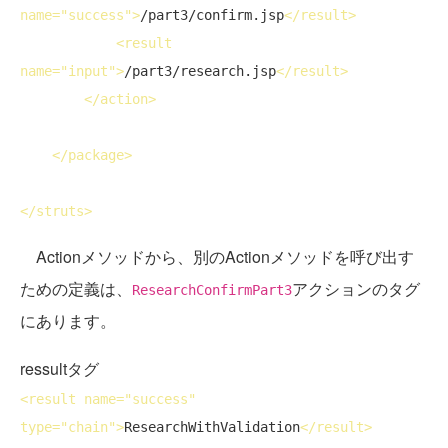
name
="success">
/part3/confirm.jsp
</
result
>
<
result
name
="input">
/part3/research.jsp
</
result
>
</
action
>
</
package
>
</
struts
>
Actionメソッドから、別のActionメソッドを呼び出す
ための定義は、
アクションのタグ
ResearchConfirmPart3
にあります。
ressultタグ
<
result
name
="success" 
type
="chain">
ResearchWithValidation
</
result
>