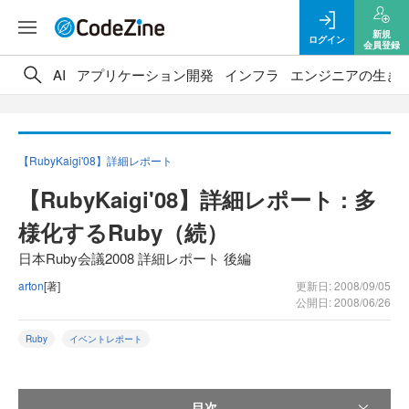
新規
ログイン
会員登録
AI
アプリケーション開発
インフラ
エンジニアの生き
【RubyKaigi'08】詳細レポート
【RubyKaigi'08】詳細レポート : 多
様化するRuby（続）
日本Ruby会議2008 詳細レポート 後編
arton
[著]
更新日: 2008/09/05
公開日: 2008/06/26
Ruby
イベントレポート
目次