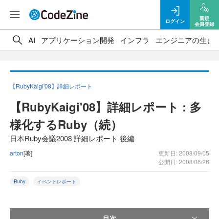
新規
ログイン
会員登録
AI
アプリケーション開発
インフラ
エンジニアの生き
【RubyKaigi'08】詳細レポート
【RubyKaigi'08】詳細レポート : 多
様化するRuby（続）
日本Ruby会議2008 詳細レポート 後編
arton
[著]
更新日: 2008/09/05
公開日: 2008/06/26
Ruby
イベントレポート
目次