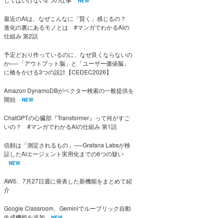
NEW
最近のAIは、なぜこんなに「賢く」感じるの？
進化の裏にあるモノとは #マンガでわかるAIの
仕組み 第2話
予定どおり作っているのに、なぜ良くならないの
か──「アウトプット脳」と「ユーザー価値脳」
に橋をかける3つの設計【CEDEC2026】
Amazon DynamoDBがベクター検索の一般提供を
開始
NEW
ChatGPTの心臓部『Transformer』って何がすご
いの？ #マンガでわかるAIの仕組み 第1話
信頼は「測定されるもの」──Grafana Labsが検
証したAIエージェント実用化までの6つの疑い
NEW
AWS、7月27日週に発表した新機能をまとめて紹
介
Google Classroom、Geminiでルーブリック自動
生成機能を追加
NEW