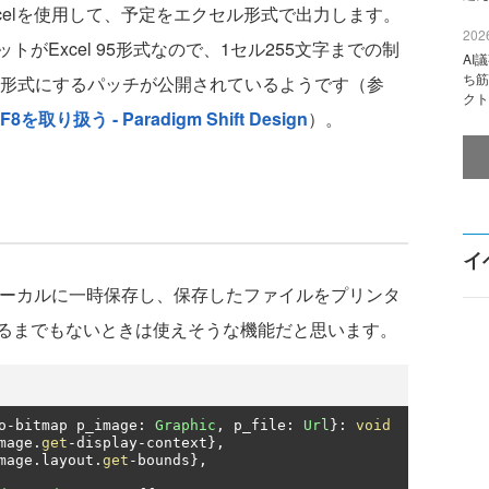
riteExcelを使用して、予定をエクセル形式で出力します。
2026
がExcel 95形式なので、1セル255文字までの制
AI
ち筋
0形式にするパッチが公開されているようです（参
クト
FF8を取り扱う - Paradigm Shift Design
）。
イ
ーカルに一時保存し、保存したファイルをプリンタ
るまでもないときは使えそうな機能だと思います。
o
-
bitmap p_image
:
Graphic
,
 p_file
:
Url
}:
void
mage
.
get
-
display
-
context
},
mage
.
layout
.
get
-
bounds
},