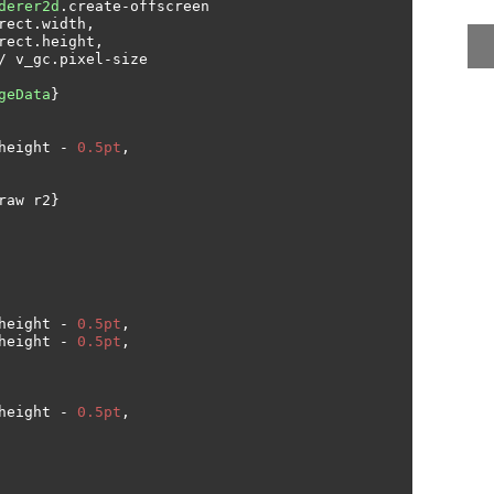
derer2d
.
create
-
offscreen

                  v_rect
.
width
,
                  v_rect
.
height
,
/
 v_gc
.
pixel
-
size

geData
}
height 
-
0.5pt
,
raw r2
}
height 
-
0.5pt
,
height 
-
0.5pt
,
height 
-
0.5pt
,