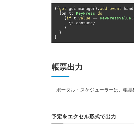
{{
get
-
gui
-
manager
}.
add
-
event
-
hand
{
on t
:
KeyPress
do
{
if
 t
.
value
==
KeyPressValue
.
{
t
.
consume
}
}
}
}
帳票出力
ポータル・スケジューラーは、帳票
予定をエクセル形式で出力