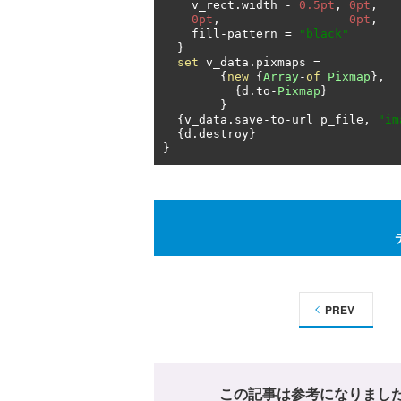
    v_rect
.
width 
-
0.5pt
,
0pt
,
0pt
,
0pt
,
    fill
-
pattern 
=
"black"
}
set
 v_data
.
pixmaps 
=
{
new
{
Array
-
of
Pixmap
},
{
d
.
to
-
Pixmap
}
}
{
v_data
.
save
-
to
-
url p_file
,
"im
{
d
.
destroy
}
}
PREV
この記事は参考になりまし