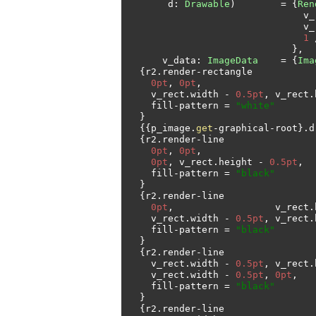
       d
:
Drawable
)
=
{
Ren
             
             
1
},
      v_data
:
ImageData
=
{
Ima
{
r2
.
render
-
rectangle

0pt
,
0pt
,
    v_rect
.
width 
-
0.5pt
,
 v_rect
.
    fill
-
pattern 
=
"white"
}
{{
p_image
.
get
-
graphical
-
root
}.
d
{
r2
.
render
-
line

0pt
,
0pt
,
0pt
,
 v_rect
.
height 
-
0.5pt
,
    fill
-
pattern 
=
"black"
}
{
r2
.
render
-
line

0pt
,
                  v_rect
.
    v_rect
.
width 
-
0.5pt
,
 v_rect
.
    fill
-
pattern 
=
"black"
}
{
r2
.
render
-
line

    v_rect
.
width 
-
0.5pt
,
 v_rect
.
    v_rect
.
width 
-
0.5pt
,
0pt
,
    fill
-
pattern 
=
"black"
}
{
r2
.
render
-
line
