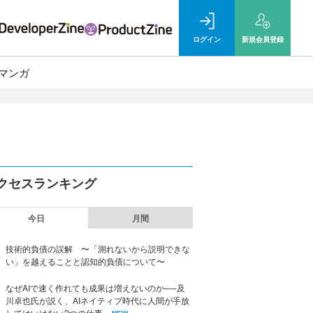
ログイン
新規
会員登録
マンガ
クセスランキング
今日
月間
技術的負債の誤解 〜「測れないから説明できな
い」を越えることと認知的負債について〜
なぜAIで速く作れても成果は増えないのか──及
川卓也氏が説く、AIネイティブ時代に人間が手放
してはいけない2つの仕事