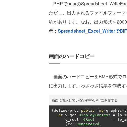
PHPでpearのSpreadsheet_W
ただし、出力されるファイルフォーマット
約があります。なお、出力形式を200
考：
Spreadsheet_Excel_WriterでBI
画面のハードコピー
画面のハードコピーをBMP形式でロ
に出力します。わざわざ帳票を作成す
画面に表示しているViewをBMPに保存する
{
define
-
proc 
public
{
my
-
graphic
-
t
let
 v_gc
:
DisplayContext
=
{
p_i
      v_rect
:
GRect
=
{
p_i
(
r2
:
Renderer2d
,