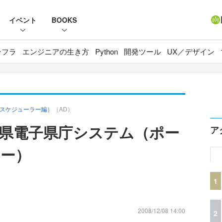
イベント
BOOKS
ンフラ
エンジニアの生き方
Python
開発ツール
UX／デザイン
・スケジューラー編）
（AD）
長崎県電子県庁システム（ポー
ア
ー）
1
2008/12/08 14:00
2