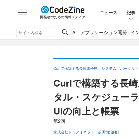
ニュース
記事
開発者のための情報メディア
AI
アプリケーション開発
イ
Curlで構築する長崎電子県庁システム（ポータル
Curlで構築する
タル・スケジューラ
UIの向上と帳票
第2回
株式会社ドゥアイネット 前田慎治
[著]