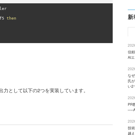
ler

新
f5 
then
2026
信頼
AI
2026
なぜ
氏が
い2
出力として以下の2つを実装しています。
2026
PR
──
2026
技術
越え