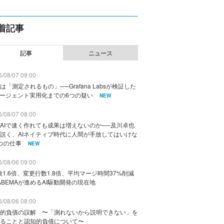
着記事
記事
ニュース
/08/07 09:00
は「測定されるもの」──Grafana Labsが検証した
エージェント実用化までの6つの疑い
NEW
/08/07 08:00
AIで速く作れても成果は増えないのか──及川卓也
説く、AIネイティブ時代に人間が手放してはいけな
つの仕事
NEW
/08/06 09:00
数1.6倍、変更行数1.8倍、平均マージ時間37%削減
ABEMAが進めるAI駆動開発の現在地
/08/06 08:00
的負債の誤解 〜「測れないから説明できない」を
ることと認知的負債について〜