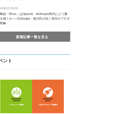
/08/05 09:00
議事録「Rimo」はOpenAI、Anthropic時代にどう勝
を描くか──元Google・相川氏が説く現代のプロダ
戦略
新着記事一覧を見る
ベント