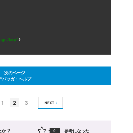
age/bmp"
}
次のページ
デバッガ・ヘルプ
1
2
3
NEXT
たか？
参考になった
0