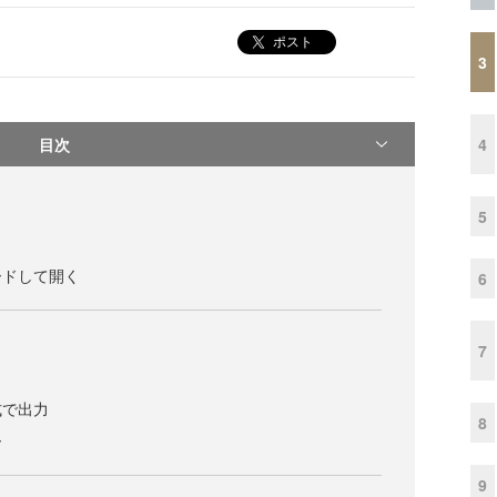
ポスト
3
目次
4
5
ードして開く
6
7
式で出力
8
ー
9