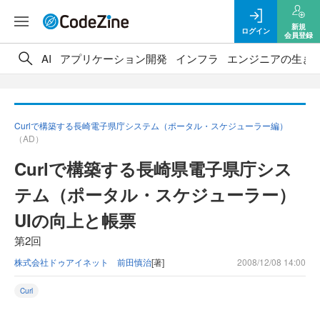
新規
ログイン
会員登録
AI
アプリケーション開発
インフラ
エンジニアの生き
Curlで構築する長崎電子県庁システム（ポータル・スケジューラー編）
（AD）
Curlで構築する長崎県電子県庁シス
テム（ポータル・スケジューラー）
UIの向上と帳票
第2回
株式会社ドゥアイネット 前田慎治
[著]
2008/12/08 14:00
Curl