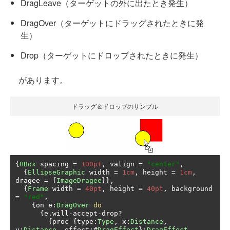
DragLeave（ターゲットの外に出たとき発生）
DragOver（ターゲットにドラッグされたときに発
生）
Drop（ターゲットにドロップされたときに発生）
があります。
ドラッグ＆ドロップのサンプル
{
HBox
 spacing 
=
100pt
,
 valign 
=
"center"
,
{
EllipseGraphic
 width 
=
1cm
,
 height 
=
1cm
,
dragee 
=
{
ImageDragee
}},
{
Frame
 width 
=
40pt
,
 height 
=
40pt
,
 background 
=
"red"
,
{
on e
:
DragOver
do
{
e
.
will
-
accept
-
drop
?
{
proc 
{
type
:
Type
,
 x
:
Distance
,
y
:
Distance
,
 effect
:#
DragEffect
}:
DragEffect