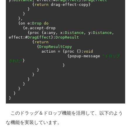
{
return
 drag
-
effect
-
copy
}
}
}
},
{
on e
:
Drop
do
{
e
.
accept
-
drop

{
proc 
{
a
:
any
,
 x
:
Distance
,
 y
:
Distance
,
effect
:#
DragEffect
}:
DropResult
{
return
{
DropResultCopy
              action 
=
{
proc 
{}:
void
{
popup
-
message 
"ドロップ
された"
}
}
}
}
}
}
}
}
}
このドラッグ＆ドロップ機能を活用して、以下のよう
な機能を実装しています。