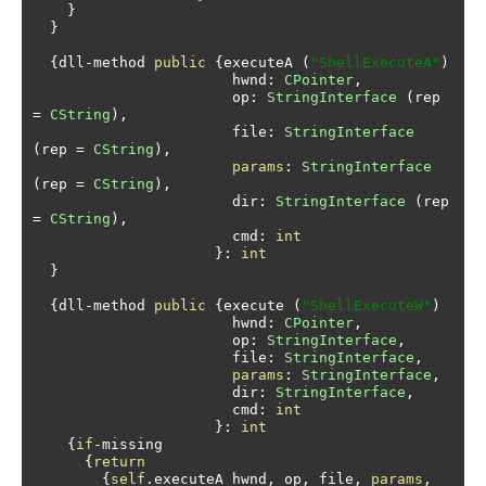
}
}
{
dll
-
method 
public
{
executeA 
(
"ShellExecuteA"
)
                       hwnd
:
CPointer
,
                       op
:
StringInterface
(
rep 
=
CString
),
                       file
:
StringInterface
(
rep 
=
CString
),
params
:
StringInterface
(
rep 
=
CString
),
                       dir
:
StringInterface
(
rep 
=
CString
),
                       cmd
:
int
}:
int
}
{
dll
-
method 
public
{
execute 
(
"ShellExecuteW"
)
                       hwnd
:
CPointer
,
                       op
:
StringInterface
,
                       file
:
StringInterface
,
params
:
StringInterface
,
                       dir
:
StringInterface
,
                       cmd
:
int
}:
int
{
if
-
missing

{
return
{
self
.
executeA hwnd
,
 op
,
 file
,
params
,