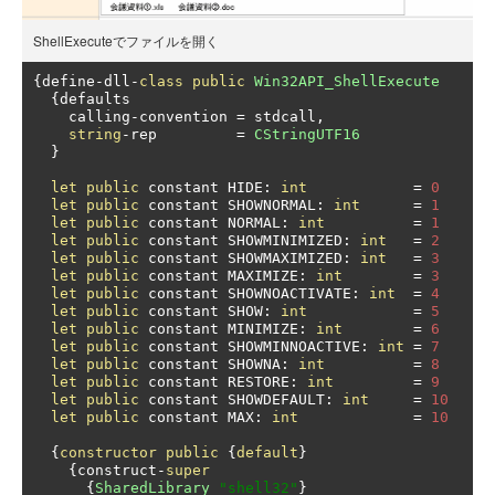
ShellExecuteでファイルを開く
{
define
-
dll
-
class
public
Win32API_ShellExecute
{
defaults

    calling
-
convention 
=
 stdcall
,
string
-
rep         
=
CStringUTF16
}
let
public
 constant HIDE
:
int
=
0
let
public
 constant SHOWNORMAL
:
int
=
1
let
public
 constant NORMAL
:
int
=
1
let
public
 constant SHOWMINIMIZED
:
int
=
2
let
public
 constant SHOWMAXIMIZED
:
int
=
3
let
public
 constant MAXIMIZE
:
int
=
3
let
public
 constant SHOWNOACTIVATE
:
int
=
4
let
public
 constant SHOW
:
int
=
5
let
public
 constant MINIMIZE
:
int
=
6
let
public
 constant SHOWMINNOACTIVE
:
int
=
7
let
public
 constant SHOWNA
:
int
=
8
let
public
 constant RESTORE
:
int
=
9
let
public
 constant SHOWDEFAULT
:
int
=
10
let
public
 constant MAX
:
int
=
10
{
constructor
public
{
default
}
{
construct
-
super
{
SharedLibrary
"shell32"
}