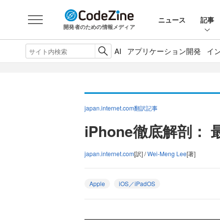
ニュース
記事
開発者のための情報メディア
AI
アプリケーション開発
イ
japan.internet.com翻訳記事
iPhone徹底解剖：
japan.internet.com
[訳] /
Wei-Meng Lee
[著]
Apple
iOS／iPadOS