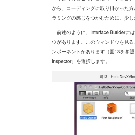
から、コーディングに取り掛かった方が
ラミングの感じをつかむために、少し
前述のように、Interface BuilderにはH
ウがあります。このウィンドウを見ると、File'
ンポーネントがあります（図13を参照）。Fil
Inspector］を選択します。
図13 HelloDevXVi