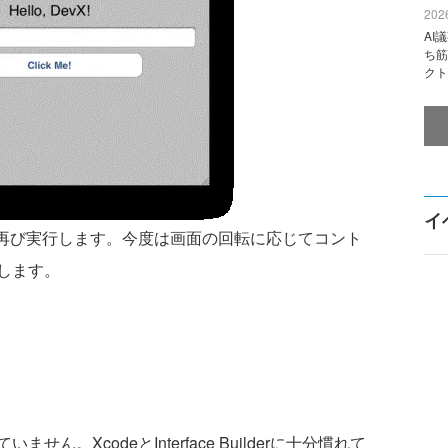
2026
AI
ち筋
クト
イ
を再び実行します。今度は画面の回転に応じてコント
します。
。XcodeとInterface Builderに十分慣れて