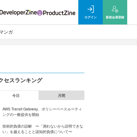
ログイン
新規
会員登録
マンガ
クセスランキング
今日
月間
AWS Transit Gateway、ポリシーベースルーティ
ングの一般提供を開始
技術的負債の誤解 〜「測れないから説明できな
い」を越えることと認知的負債について〜