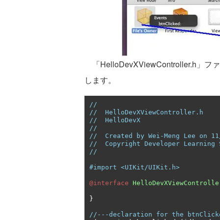
「HelloDevXViewController
します。
//
//  HelloDevXViewController.h
//  HelloDevX
//
//  Created by Wei-Meng Lee on 11
//  Copyright Developer Learning 
//
#import <UIKit/UIKit.h>
@interface
HelloDevXViewControlle
}
//---declaration for the btnClick