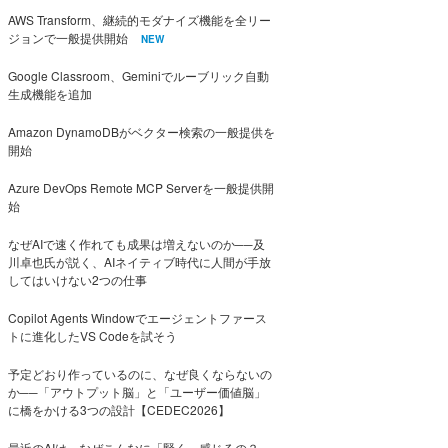
AWS Transform、継続的モダナイズ機能を全リー
ジョンで一般提供開始
NEW
Google Classroom、Geminiでルーブリック自動
生成機能を追加
Amazon DynamoDBがベクター検索の一般提供を
開始
Azure DevOps Remote MCP Serverを一般提供開
始
なぜAIで速く作れても成果は増えないのか──及
川卓也氏が説く、AIネイティブ時代に人間が手放
してはいけない2つの仕事
Copilot Agents Windowでエージェントファース
トに進化したVS Codeを試そう
予定どおり作っているのに、なぜ良くならないの
か──「アウトプット脳」と「ユーザー価値脳」
に橋をかける3つの設計【CEDEC2026】
最近のAIは、なぜこんなに「賢く」感じるの？