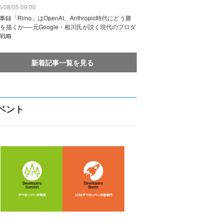
/08/05 09:00
議事録「Rimo」はOpenAI、Anthropic時代にどう勝
を描くか──元Google・相川氏が説く現代のプロダ
戦略
新着記事一覧を見る
ベント