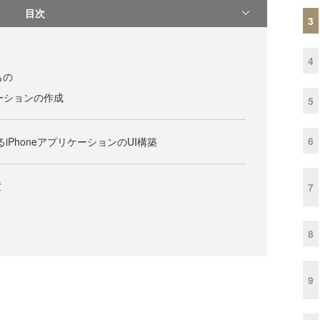
目次
3
4
もの
リケーションの作成
5
6
erによるiPhoneアプリケーションのUI構築
置
7
8
9