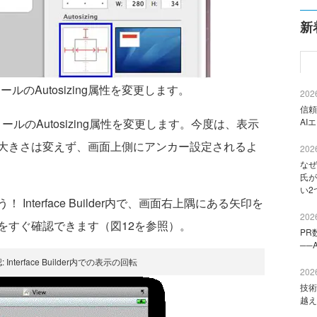
新
ールのAutosizing属性を変更します。
2026
信頼
ントロールのAutosizing属性を変更します。今度は、表示
AI
大きさは変えず、画面上側にアンカー設定されるよ
2026
なぜ
氏が
い2
terface Builder内で、画面右上隅にある矢印を
2026
をすぐ確認できます（図12を参照）。
PR
──
Interface Builder内での表示の回転
2026
技術
越え