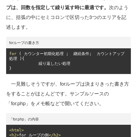
プは、回数を指定して繰り返す時に最適です。
次のよう
に、括弧の中にセミコロンで区切った3つのエリアを記
述します。
forループの書き方
for
(
カウンター初期化処理
;
継続条件;
カウントアップ
処理
){
繰り返したい処理
}
一見難しそうですが、forループは決まりきった書き方
をすることがほとんどです。サンプルソースの
「for.php」をメモ帳などで開いてください。
「for.php」の内容
<html>
<h2>
for ループの例
</h2>