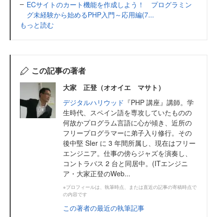
ECサイトのカート機能を作成しよう！ プログラミン
グ未経験から始めるPHP入門～応用編(7...
もっと読む
この記事の著者
大家 正登（オオイエ マサト）
デジタルハリウッド
『PHP 講座』講師。学
生時代、スペイン語を専攻していたものの
何故かプログラム言語に心が傾き、近所の
フリープログラマーに弟子入り修行。その
後中堅 SIer に 3 年間所属し、現在はフリー
エンジニア。仕事の傍らジャズを演奏し、
コントラバス 2 台と同居中。(ITエンジニ
ア・大家正登のWeb...
※プロフィールは、執筆時点、または直近の記事の寄稿時点で
の内容です
この著者の最近の執筆記事