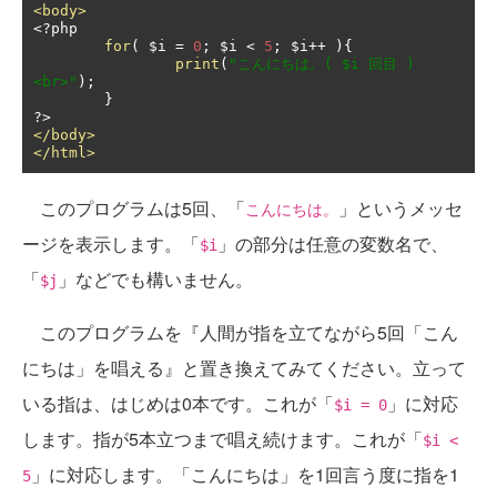
<body>
<?
php

for
(
 $i 
=
0
;
 $i 
<
5
;
 $i
++
){
print
(
"こんにちは。( $i 回目 )
<br>"
);
}
?>
</body>
</html>
このプログラムは5回、「
」というメッセ
こんにちは。
ージを表示します。「
」の部分は任意の変数名で、
$i
「
」などでも構いません。
$j
このプログラムを『人間が指を立てながら5回「こん
にちは」を唱える』と置き換えてみてください。立って
いる指は、はじめは0本です。これが「
」に対応
$i = 0
します。指が5本立つまで唱え続けます。これが「
$i <
」に対応します。「こんにちは」を1回言う度に指を1
5