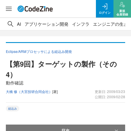
新規
ログイン
会員登録
AI
アプリケーション開発
インフラ
エンジニアの生き
Eclipse/ARMプロセッサによる組込み開発
【第9回】ターゲットの製作（その
4）
動作確認
大橋 修（大宮技研合同会社）
[著]
更新日: 2009/03/23
公開日: 2009/02/28
組込み
目次