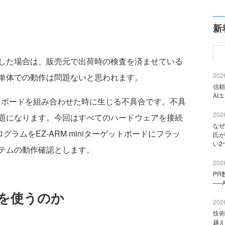
新
した場合は、販売元で出荷時の検査を済ませている
2026
ードの単体での動作は問題ないと思われます。
信頼
AI
プタボードを組み合わせた時に生じる不具合です。不具
2026
題になります。今回はすべてのハードウェアを接続
なぜ
グラムをEZ-ARM miniターゲットボードにフラッ
氏が
い2
テムの動作確認とします。
2026
PR
──
を使うのか
2026
技術
越え