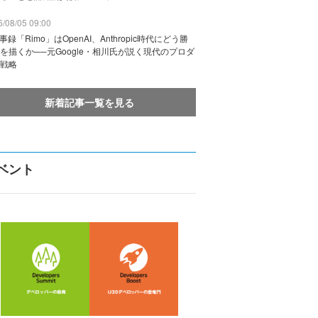
/08/05 09:00
議事録「Rimo」はOpenAI、Anthropic時代にどう勝
を描くか──元Google・相川氏が説く現代のプロダ
戦略
新着記事一覧を見る
ベント