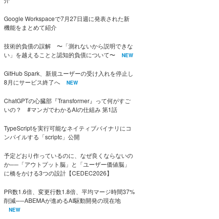
Google Workspaceで7月27日週に発表された新
機能をまとめて紹介
技術的負債の誤解 〜「測れないから説明できな
い」を越えることと認知的負債について〜
NEW
GitHub Spark、新規ユーザーの受け入れを停止し
8月にサービス終了へ
NEW
ChatGPTの心臓部『Transformer』って何がすご
いの？ #マンガでわかるAIの仕組み 第1話
TypeScriptを実行可能なネイティブバイナリにコ
ンパイルする「scriptc」公開
予定どおり作っているのに、なぜ良くならないの
か──「アウトプット脳」と「ユーザー価値脳」
に橋をかける3つの設計【CEDEC2026】
PR数1.6倍、変更行数1.8倍、平均マージ時間37%
削減──ABEMAが進めるAI駆動開発の現在地
NEW