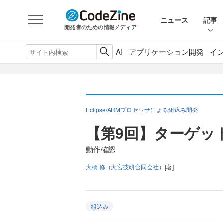
ニュース
記事
開発者のための情報メディア
AI
アプリケーション開発
イ
Eclipse/ARMプロセッサによる組込み開発
【第9回】ターゲッ
動作確認
大橋 修（大宮技研合同会社）
[著]
組込み