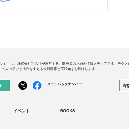
ードジン）」は、株式会社翔泳社が運営する、開発者のための情報メディアです。テク
ての人の学びと成長を支える最新情報と実践知をお届けします。
メールバックナンバー
寄
録
イベント
BOOKS