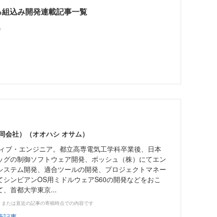
による組込み開発連載記事一覧
）
）
）
同会社）（オオハシ オサム）
ィブ・エンジニア。都立高専電気工学科卒業後、日本
ッグの制御ソフトウェア開発、ボッシュ（株）にてエン
システム開発、適合ツールの開発、プロジェクトマネー
シンビアンOS用ミドルウェアS60の開発などをおこ
、首都大学東京...
、または直近の記事の寄稿時点での内容です
筆記事