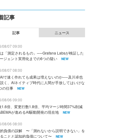
着記事
記事
ニュース
/08/07 09:00
は「測定されるもの」──Grafana Labsが検証した
エージェント実用化までの6つの疑い
NEW
/08/07 08:00
AIで速く作れても成果は増えないのか──及川卓也
説く、AIネイティブ時代に人間が手放してはいけな
つの仕事
NEW
/08/06 09:00
数1.6倍、変更行数1.8倍、平均マージ時間37%削減
ABEMAが進めるAI駆動開発の現在地
NEW
/08/06 08:00
的負債の誤解 〜「測れないから説明できない」を
ることと認知的負債について〜
NEW