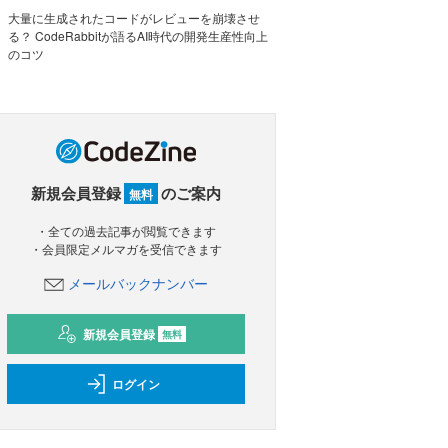
大量に生成されたコードがレビューを崩壊させ
る？ CodeRabbitが語るAI時代の開発生産性向上
のコツ
新規会員登録
のご案内
無料
・全ての過去記事が閲覧できます
・会員限定メルマガを受信できます
メールバックナンバー
新規会員登録
無料
ログイン