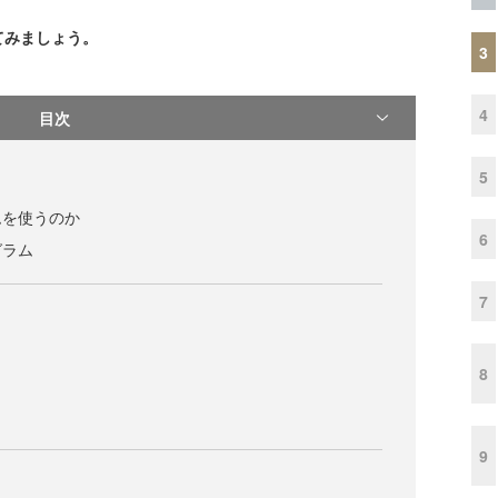
てみましょう。
3
4
目次
5
ムを使うのか
6
グラム
7
8
9