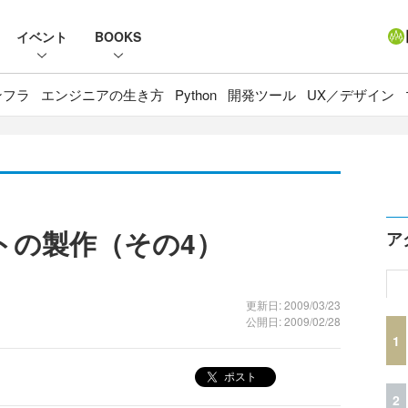
イベント
BOOKS
ンフラ
エンジニアの生き方
Python
開発ツール
UX／デザイン
トの製作（その4）
ア
更新日: 2009/03/23
公開日: 2009/02/28
1
ポスト
2