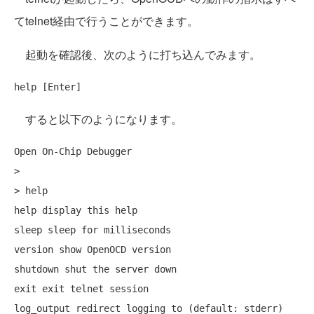
てtelnet経由で行うことができます。
起動を確認後、次のように打ち込んでみます。
help [Enter]
すると以下のようになります。
Open On-Chip Debugger

>

> help

help display this help

sleep sleep for milliseconds

version show OpenOCD version

shutdown shut the server down

exit exit telnet session

log_output redirect logging to (default: stderr)
