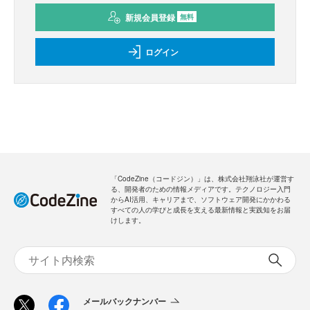
新規会員登録
無料
ログイン
「CodeZine（コードジン）」は、株式会社翔泳社が運営す
る、開発者のための情報メディアです。テクノロジー入門
からAI活用、キャリアまで、ソフトウェア開発にかかわる
すべての人の学びと成長を支える最新情報と実践知をお届
けします。
メールバックナンバー