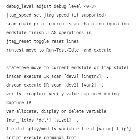
debug_level adjust debug level <0-3>

jtag_speed set jtag speed (if supported) 

scan_chain print current scan chain configuration

endstate finish JTAG operations in 

jtag_reset toggle reset lines 

runtest move to Run-Test/Idle, and execute 

statemove move to current endstate or [tap_state]

irscan execute IR scan [dev2] [instr2] ...

drscan execute DR scan [dev2] [var2] ...

verify_ircapture verify value captured during 
Capture-IR 

var allocate, display or delete variable 
[num_fields|'del'] [size1] ...

field display/modify variable field [value|'flip']

script execute commands from 
