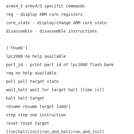
armv4_5 armv4/5 specific commands

reg - display ARM core registers

core_state - display/change ARM core state 

disassemble - disassemble instructions 

['thumb']

lpc2000 no help available

part_id - print part id of lpc2000 flash bank 

reg no help available

poll poll target state

wait_halt wait for target halt [time (s)]

halt halt target

resume resume target [addr]

step step one instruction

reset reset target 
[run|halt|init|run_and_halt|run_and_init]
