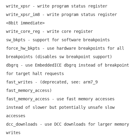
write_xpsr - write program status register 

write_xpsr_im8 - write program status register 
<8bit immediate> 

write_core_reg - write core register 

sw_bkpts - support for software breakpoints 

force_hw_bkpts - use hardware breakpoints for all 
breakpoints (disables sw breakpoint support) 

dbgrq - use EmbeddedICE dbgrq instead of breakpoint 
for target halt requests 

fast_writes - (deprecated, see: arm7_9 
fast_memory_access)

fast_memory_access - use fast memory accesses 
instead of slower but potentially unsafe slow 
accesses 

dcc_downloads - use DCC downloads for larger memory 
writes 
