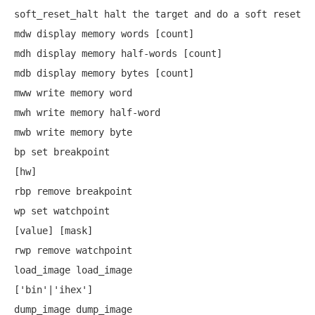
soft_reset_halt halt the target and do a soft reset

mdw display memory words [count]

mdh display memory half-words [count]

mdb display memory bytes [count]

mww write memory word 

mwh write memory half-word 

mwb write memory byte 

bp set breakpoint 

[hw]

rbp remove breakpoint 

wp set watchpoint 

[value] [mask]

rwp remove watchpoint 

load_image load_image 

['bin'|'ihex']

dump_image dump_image 
