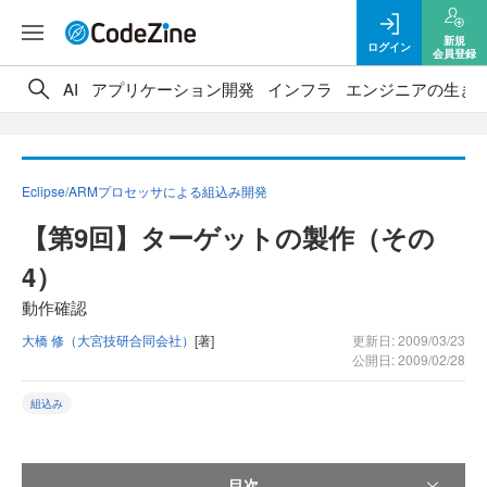
新規
ログイン
会員登録
AI
アプリケーション開発
インフラ
エンジニアの生き
Eclipse/ARMプロセッサによる組込み開発
【第9回】ターゲットの製作（その
4）
動作確認
大橋 修（大宮技研合同会社）
[著]
更新日: 2009/03/23
公開日: 2009/02/28
組込み
目次