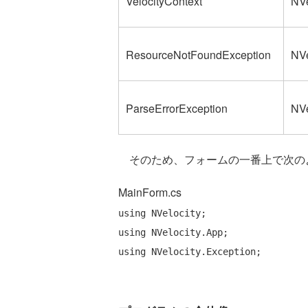
VelocityContext
NVe
ResourceNotFoundException
NVe
ParseErrorException
NVe
そのため、フォームの一番上で次のよう
MainForm.cs
using
using
using