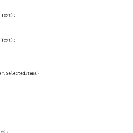
Text);

Text);

er.SelectedItems)

e);
