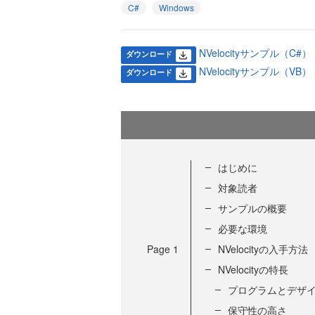
C#
Windows
NVelocityサンプル（C#） (
ダウンロード
NVelocityサンプル（VB） (
ダウンロード
はじめに
対象読者
サンプルの概要
必要な環境
Page
1
NVelocityの入手方法
NVelocityの特長
プログラムとデザ
保守性の高さ