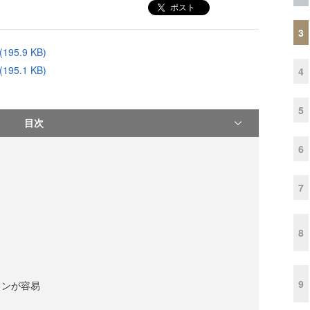
ポスト
3
195.9 KB)
195.1 KB)
4
5
目次
6
7
8
9
インが容易