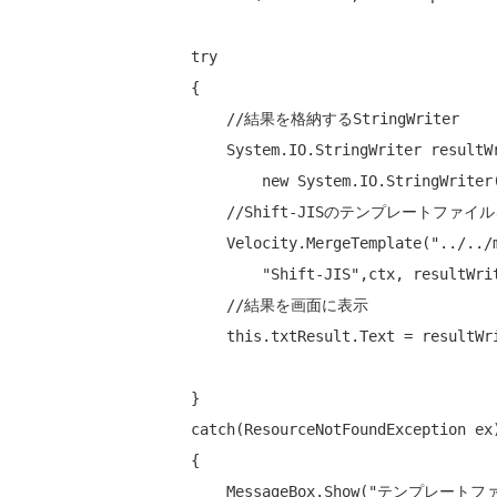
try
{

//結果を格納するStringWriter
    System.IO.StringWriter resultWriter =

new
 System.IO.StringWriter(
//Shift-JISのテンプレートフ
    Velocity.MergeTemplate(
"../../
"Shift-JIS"
,ctx, resultWrit
//結果を画面に表示
this
.txtResult.Text = resultWr
catch
(ResourceNotFoundException ex)
{

    MessageBox.Show(
"テンプレートフ