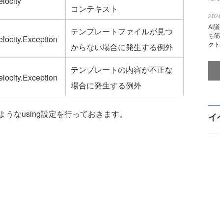
locity
コンテキスト
2026
AI
テンプレートファイルが見つ
ち筋
locity.Exception
クト
からない場合に発生する例外
テンプレートの内容が不正な
locity.Exception
場合に発生する例外
なusing設定を行っておきます。
イ