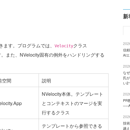
新
2026
きます。プログラムでは、
クラス
Velocity
信頼
また、NVelocity固有の例外をハンドリングする
AI
2026
なぜ
氏が
前空間
説明
い2
NVelocity本体。テンプレート
2026
PR
locity.App
とコンテキストのマージを実
──
行するクラス
2026
技術
テンプレートから参照できる
越え