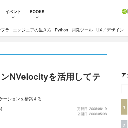
イベント
BOOKS
ンフラ
エンジニアの生き方
Python
開発ツール
UX／デザイン
NVelocityを活用してテ
ア
プリケーションを構築する
1
]
更新日: 2008/08/19
公開日: 2006/05/08
2