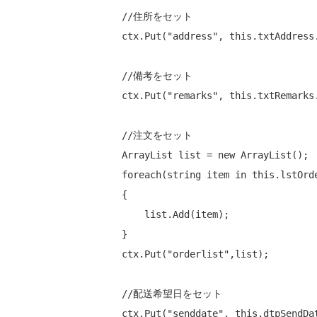
//住所をセット
ctx.Put(
"address"
, 
this
.txtAddress.
//備考をセット
ctx.Put(
"remarks"
, 
this
.txtRemarks.
//注文をセット
ArrayList list = 
new
foreach
(
string
 item 
in
this
.lstOrd
{

    list.Add(item);

}

ctx.Put(
"orderlist"
,list);

//配送希望日をセット
ctx.Put(
"senddate"
, 
this
.dtpSendDat