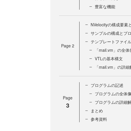
豊富な機能
NVelocityの構成要
サンプルの構成とプ
テンプレートファイ
Page
2
「mail.vm」の全体
VTLの基本構文
「mail.vm」の詳
プログラムの記述
プログラムの全体
Page
プログラムの詳細
3
まとめ
参考資料