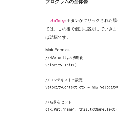
プログラムの全体像
ボタンがクリックされた場合
btnMerge
ては、この後で個別に説明していきま
ば結構です。
MainForm.cs
//NVelocityの初期化
Velocity.Init();

//コンテキストの設定
VelocityContext ctx = 
new
 VelocityC
//名前をセット
ctx.Put(
"name"
, 
this
.txtName.Text);