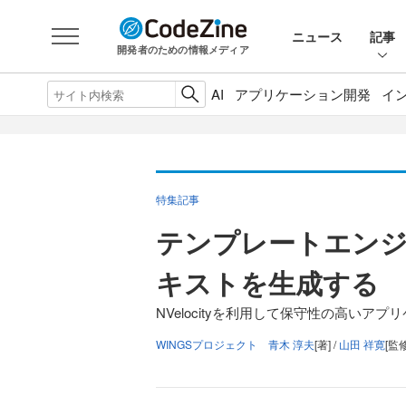
ニュース
記事
開発者のための情報メディア
AI
アプリケーション開発
イ
特集記事
テンプレートエンジン
キストを生成する
NVelocityを利用して保守性の高いア
WINGSプロジェクト 青木 淳夫
[著] /
山田 祥寛
[監修