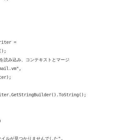
);

ァイルを読み込み、コンテキストとマージ
mail.vm"
,

er);

iter.GetStringBuilder().ToString();



ァイルが見つかりませんでした"
,
