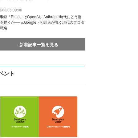
/08/05 09:00
議事録「Rimo」はOpenAI、Anthropic時代にどう勝
を描くか──元Google・相川氏が説く現代のプロダ
戦略
新着記事一覧を見る
ベント