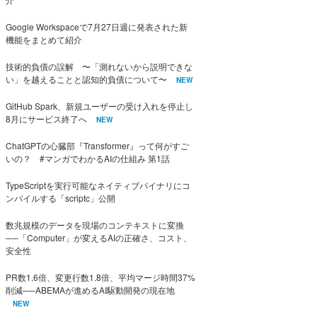
Google Workspaceで7月27日週に発表された新
機能をまとめて紹介
技術的負債の誤解 〜「測れないから説明できな
い」を越えることと認知的負債について〜
NEW
GitHub Spark、新規ユーザーの受け入れを停止し
8月にサービス終了へ
NEW
ChatGPTの心臓部『Transformer』って何がすご
いの？ #マンガでわかるAIの仕組み 第1話
TypeScriptを実行可能なネイティブバイナリにコ
ンパイルする「scriptc」公開
数兆規模のデータを現場のコンテキストに変換
──「Computer」が変えるAIの正確さ、コスト、
安全性
PR数1.6倍、変更行数1.8倍、平均マージ時間37%
削減──ABEMAが進めるAI駆動開発の現在地
NEW