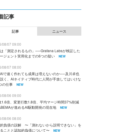
着記事
記事
ニュース
/08/07 09:00
は「測定されるもの」──Grafana Labsが検証した
エージェント実用化までの6つの疑い
NEW
/08/07 08:00
AIで速く作れても成果は増えないのか──及川卓也
説く、AIネイティブ時代に人間が手放してはいけな
つの仕事
NEW
/08/06 09:00
数1.6倍、変更行数1.8倍、平均マージ時間37%削減
ABEMAが進めるAI駆動開発の現在地
NEW
/08/06 08:00
的負債の誤解 〜「測れないから説明できない」を
ることと認知的負債について〜
NEW