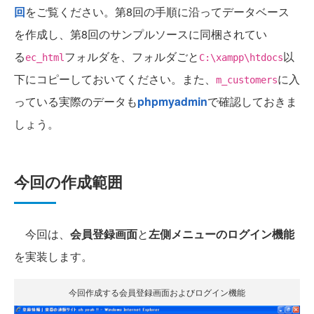
回
をご覧ください。第8回の手順に沿ってデータベース
を作成し、第8回のサンプルソースに同梱されてい
る
フォルダを、フォルダごと
以
ec_html
C:\xampp\htdocs
下にコピーしておいてください。また、
に入
m_customers
っている実際のデータも
phpmyadmin
で確認しておきま
しょう。
今回の作成範囲
今回は、
会員登録画面
と
左側メニューのログイン機能
を実装します。
今回作成する会員登録画面およびログイン機能