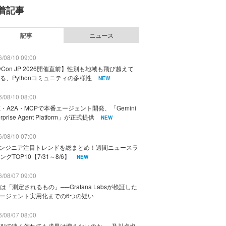
着記事
記事
ニュース
/08/10 09:00
yCon JP 2026開催直前】性別も地域も飛び越えて
る、Pythonコミュニティの多様性
NEW
/08/10 08:00
K・A2A・MCPで本番エージェント開発、「Gemini
erprise Agent Platform」が正式提供
NEW
/08/10 07:00
エンジニア注目トレンドを総まとめ！週間ニュースラ
ングTOP10【7/31～8/6】
NEW
/08/07 09:00
は「測定されるもの」──Grafana Labsが検証した
エージェント実用化までの6つの疑い
/08/07 08:00
AIで速く作れても成果は増えないのか──及川卓也