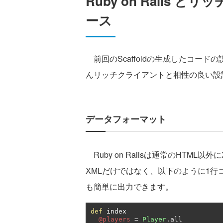
Ruby on Rails
ース
前回のScaffoldの生成したコードの説
んリッチクライアントと相性の良い設
データフォーマット
Ruby on Railsは通常のHTM
XMLだけではなく、以下のように1行
も簡単に出力できます。
def
 index

@players
=
Player
.
all
