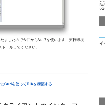
氏が
い2
されたましたので今回からVer.7を使います。実行環境
イ
ンストールしてください。
lsの表示にCurlを使ってRIAを構築する