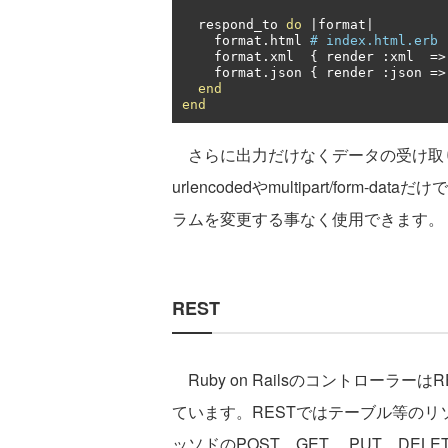
  respond_to 
do
|
format
|
    format
.
html 
# index.html.erb
    format
.
xml  
{
 render 
:
xml  
=>
    format
.
json 
{
 render 
:
json 
=>
end
end
さらに出力だけなくデータの受け取りも、通常使
urlencodedやmultipart/form
ラムを変更する事なく使用できます。
REST
Ruby on RailsのコントローラーはREST（
ています。RESTではテーブル等のリ
ッソドのPOST、GET、 PUT、DE