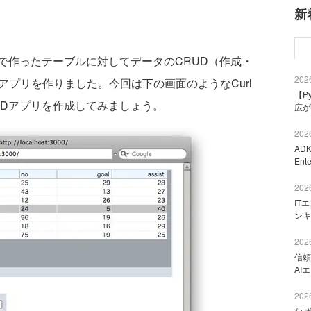
新
fold機能で作ったテーブルに対してデータのCRUD（作成・
2026
アプリを作りました。今回は下の画面のようなCurl
【P
UDアプリを作成してみましょう。
広が
2026
AD
Ent
2026
IT
ンキ
2026
信頼
AI
2026
なぜ