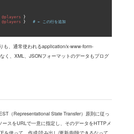
@players
}
@players
}
# ← この行を追加
われるapplication/x-www-form-
-dataだけでなく、XML、JSONフォーマットのデータもプログ
Representational State Transfer）原則に従っ
ソースをURLで一意に指定し、そのデータをHTTPメ
LETEを使って、作成/読み出し/更新/削除できるなって