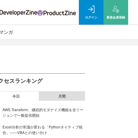
ログイン
新規
会員登録
マンガ
クセスランキング
今日
月間
AWS Transform、継続的モダナイズ機能を全リー
ジョンで一般提供開始
Excel分析の常識が変わる「Pythonネイティブ統
合」――VBAとの使い分け