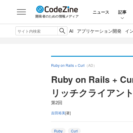
ニュース
記事
開発者のための情報メディア
AI
アプリケーション開発
イ
Ruby on Rails + Curl
（AD）
Ruby on Rails + Cu
リッチクライアント
第2回
吉田裕美
[著]
Ruby
Curl