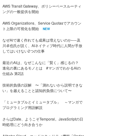
AWS Transit Gateway、ポリシーベースルーティ
ングの一般提供を開始
AWS Organizations、Service Quotasでアカウン
ト上限の可視化を開始
NEW
なぜAIで速く作れても成果は増えないのか──及
川卓也氏が説く、AIネイティブ時代に人間が手放
してはいけない2つの仕事
最近のAIは、なぜこんなに「賢く」感じるの？
進化の裏にあるモノとは #マンガでわかるAIの
仕組み 第2話
技術的負債の誤解 〜「測れないから説明できな
い」を越えることと認知的負債について〜
「ミュータブルとイミュータブル」 ～マンガで
プログラミング用語解説
さらばDate、ようこそTemporal。JavaScriptの日
時処理にどう向き合うか
Alibaba Cloud、コードセキュリティ機能「Qoder