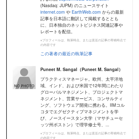
(Nasdaq: JUPM) のニュースサイト
internet.com
や
EarthWeb.com
からの最新
記事を日本語に翻訳して掲載するととも
に、日本独自のネットビジネス関連記事や
レポートを配信。
※プロフィールは、執筆時点、または直近の記事の寄稿時点で
の内容です
この著者の最近の執筆記事
Puneet M. Sangal（Puneet M. Sangal）
プラクティスマネージャ。欧州、太平洋地
域、インド、および米国で12年間にわたり
グローバルマネジメント、プロジェクトマ
ネジメント、営業サービス、コンサルティ
ング、ソフトウェア開発に携わる。IIMコル
コタでエグゼクティブマネジメントを学
び、ノースイースタン大学（マサチューセ
ッツ州ボストン）で理学修士号、...
※プロフィールは、執筆時点、または直近の記事の寄稿時点で
の内容です