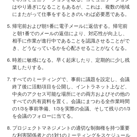
はやり過ぎになることもあるが、これは、複数の地域
にまたがって仕事をするときのいわば必要悪である。
帰宅前および朝1番に電子メールに返信する。帰宅前
と朝1番でのメールの返信により、対応性が向上し、
相手に作業が進行中であることを認識させることがで
き、どうなっているかを心配させることがなくなる。
時差に敏感になる。早く起床したり、定期的に少し残
業したりする。
すべてのミーティングで、事前に議題を設定し、会議
終了後に活動項目を公開し、イントラネット上など、
中央のアクセス可能な場所にその両方およびその他の
すべての共有資料を置く。会議にまつわる全作業時間
の1/3を事前準備、1/3を実際の会議、そして残りの1/3
を会議のフォローに当てる。
プロジェクトマネジメントの適切な制御権を持つ重要
な利害関係者との1対1のミーティングをスケジュール