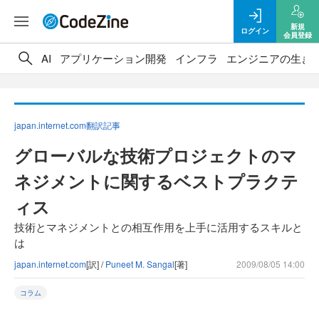
新規
ログイン
会員登録
AI
アプリケーション開発
インフラ
エンジニアの生き
japan.internet.com翻訳記事
グローバルな技術プロジェクトのマ
ネジメントに関するベストプラクテ
ィス
技術とマネジメントとの相互作用を上手に活用するスキルと
は
japan.internet.com
[訳] /
Puneet M. Sangal
[著]
2009/08/05 14:00
コラム