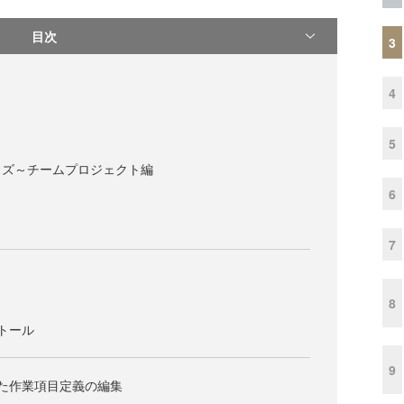
目次
3
4
5
イズ～チームプロジェクト編
6
7
8
ストール
9
利用した作業項目定義の編集