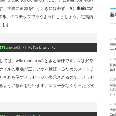
す。実際に追加を行うときには必ず、
A）事前に定
新
する
、のステップで行うようにしましょう。定義内
します。
2026
PR
ITSample03
/
f 
MyTask
.
xml 
/
v
──
2026
ては、witexport.exeのときと同様です。/vは実際
技術
ァイルの定義が正しいかを検証するためのスイッチ
越え
とそれを示すメッセージが表示されるので、メッセ
2026
るように修正を行います。エラーがなくなったら次
AI
ち筋
クト
2026
大量
Co