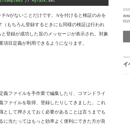
ITSample03
/
f 
MyTask
.
xml
2026
/vがないことだけです。/vを付けると検証のみを
Ai
行の
ます（もちろん登録するときにも同様の検証は行われ
ると登録が成功した旨のメッセージが表示され、対象
業項目定義が利用できるようになります。
イ
定義ファイルを手作業で編集したり、コマンドライ
義ファイルを取得、登録したりしてきました。これ
識として押さえておく必要があることは言うまでも
るに当たってはもっと効率よく便利にできた方が良