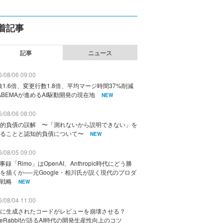
着記事
記事
ニュース
/08/06 09:00
数1.6倍、変更行数1.8倍、平均マージ時間37%削減
ABEMAが進めるAI駆動開発の現在地
NEW
/08/06 08:00
的負債の誤解 〜「測れないから説明できない」を
ることと認知的負債について〜
NEW
/08/05 09:00
議事録「Rimo」はOpenAI、Anthropic時代にどう勝
を描くか──元Google・相川氏が説く現代のプロダ
戦略
NEW
/08/04 11:00
に生成されたコードがレビューを崩壊させる？
deRabbitが語るAI時代の開発生産性向上のコツ