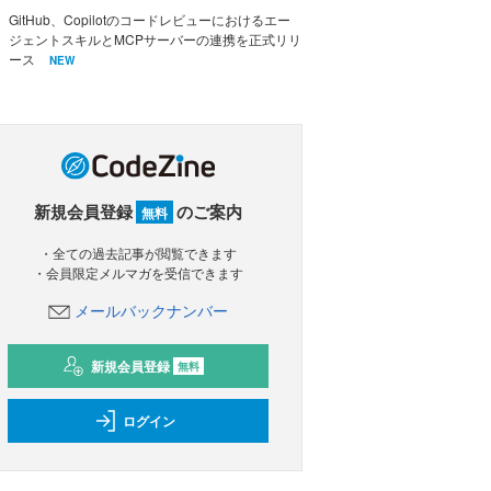
GitHub、Copilotのコードレビューにおけるエー
ジェントスキルとMCPサーバーの連携を正式リリ
ース
NEW
新規会員登録
のご案内
無料
・全ての過去記事が閲覧できます
・会員限定メルマガを受信できます
メールバックナンバー
新規会員登録
無料
ログイン