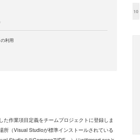
10
集
トの利用
した作業項目定義をチームプロジェクトに登録しま
Visual Studioが標準インストールされている
sual Studio 9.0\Common7\IDE」）にwitimport.exeと