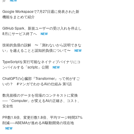
NEW
Google Workspaceで7月27日週に発表された新
機能をまとめて紹介
GitHub Spark、新規ユーザーの受け入れを停止し
8月にサービス終了へ
NEW
技術的負債の誤解 〜「測れないから説明できな
い」を越えることと認知的負債について〜
NEW
TypeScriptを実行可能なネイティブバイナリにコ
ンパイルする「scriptc」公開
NEW
ChatGPTの心臓部『Transformer』って何がすご
いの？ #マンガでわかるAIの仕組み 第1話
数兆規模のデータを現場のコンテキストに変換
──「Computer」が変えるAIの正確さ、コスト、
安全性
PR数1.6倍、変更行数1.8倍、平均マージ時間37%
削減──ABEMAが進めるAI駆動開発の現在地
NEW