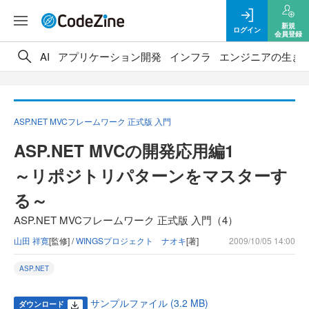
新規
ログイン
会員登録
AI
アプリケーション開発
インフラ
エンジニアの生き
ASP.NET MVCフレームワーク 正式版 入門
ASP.NET MVCの開発応用編1
～リポジトリパターンをマスターす
る～
ASP.NET MVCフレームワーク 正式版 入門（4）
山田 祥寛
[監修] /
WINGSプロジェクト ナオキ
[著]
2009/10/05 14:00
ASP.NET
サンプルファイル (3.2 MB)
ダウンロード