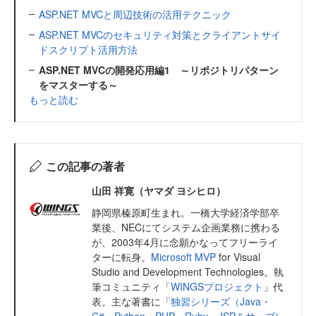
ASP.NET MVCと周辺技術の活用テクニック
ASP.NET MVCのセキュリティ対策とクライアントサイ
ドスクリプト活用方法
ASP.NET MVCの開発応用編1 ～リポジトリパターン
をマスターする～
もっと読む
この記事の著者
山田 祥寛（ヤマダ ヨシヒロ）
静岡県榛原町生まれ。一橋大学経済学部卒
業後、NECにてシステム企画業務に携わる
が、2003年4月に念願かなってフリーライ
ターに転身。
Microsoft MVP
for Visual
Studio and Development Technologies。執
筆コミュニティ「
WINGSプロジェクト
」代
表。主な著書に「
独習シリーズ（Java・
C#・Python・PHP・Ruby・JSP＆サーブレ