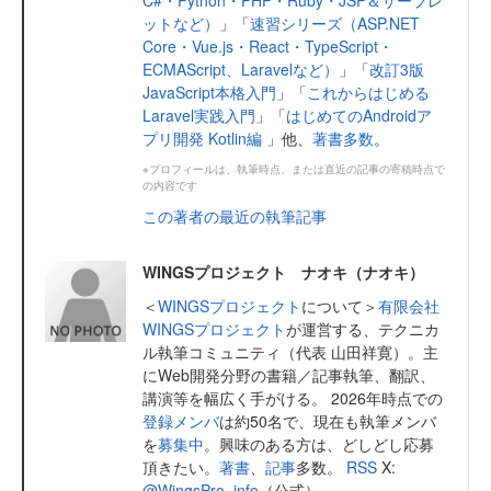
ットなど）
」「
速習シリーズ（ASP.NET
Core・Vue.js・React・TypeScript・
ECMAScript、Laravelなど）
」「
改訂3版
JavaScript本格入門
」「
これからはじめる
Laravel実践入門
」「
はじめてのAndroidア
プリ開発 Kotlin編
」他、
著書多数
。
※プロフィールは、執筆時点、または直近の記事の寄稿時点で
の内容です
この著者の最近の執筆記事
WINGSプロジェクト ナオキ（ナオキ）
＜
WINGSプロジェクト
について＞
有限会社
WINGSプロジェクト
が運営する、テクニカ
ル執筆コミュニティ（代表 山田祥寛）。主
にWeb開発分野の書籍／記事執筆、翻訳、
講演等を幅広く手がける。 2026年時点での
登録メンバ
は約50名で、現在も執筆メンバ
を
募集中
。興味のある方は、どしどし応募
頂きたい。
著書
、
記事
多数。
RSS
X:
@WingsPro_info
（公式）、