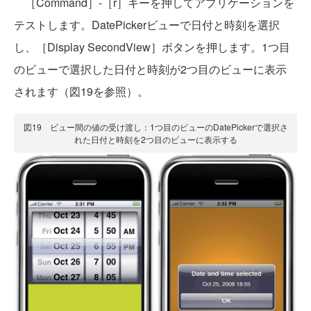
［Command］-［r］キーを押してアプリケーションを
テストします。DatePickerビューで日付と時刻を選択
し、［Display SecondView］ボタンを押します。1つ目
のビューで選択した日付と時刻が2つ目のビューに表示
されます（図19を参照）。
図19 ビュー間の値の受け渡し：1つ目のビューのDatePickerで選択さ
れた日付と時刻を2つ目のビューに表示する