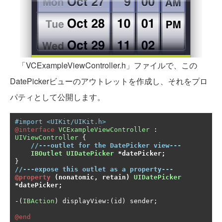
「VCExampleViewController.h」ファイルで、この
DatePickerビューのアウトレットを作成し、それをプロ
パティとして公開します。
#import <UIKit/UIKit.h>
@interface
VCExampleViewController
:
UIViewController
{
//---outlet for the DatePicker view---
IBOutlet
UIDatePicker
*
datePicker
;
}
//---expose this outlet as a property---
@property
(
nonatomic
,
 retain
)
UIDatePicker
*
datePicker
;
-(
IBAction
)
 displayView
:(
id
)
 sender
;
@end