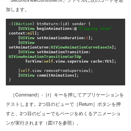
加します。
-(
IBAction
)
 btnReturn
:(
id
)
 sender 
{
[
UIView
 beginAnimations
:@
"flipping view"
context
:
nil
];
[
UIView
 setAnimationDuration
:
1
];
[
UIView
setAnimationCurve
:
UIViewAnimationCurveEaseIn
];
[
UIView
 setAnimationTransition
:
UIViewAnimationTransitionCurlUp
       forView
:
self
.
view
.
superview cache
:
YES
];
[
self
.
view removeFromSuperview
];
[
UIView
 commitAnimations
];
}
［Command］-［r］キーを押してアプリケーションを
テストします。2つ目のビューで［Return］ボタンを押
すと、2つ目のビューでもページをめくるアニメーショ
ンが実行されます（図17を参照）。