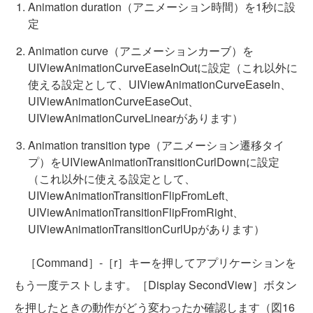
Animation duration（アニメーション時間）を1秒に設
定
Animation curve（アニメーションカーブ）を
UIViewAnimationCurveEaseInOutに設定（これ以外に
使える設定として、UIViewAnimationCurveEaseIn、
UIViewAnimationCurveEaseOut、
UIViewAnimationCurveLinearがあります）
Animation transition type（アニメーション遷移タイ
プ）をUIViewAnimationTransitionCurlDownに設定
（これ以外に使える設定として、
UIViewAnimationTransitionFlipFromLeft、
UIViewAnimationTransitionFlipFromRight、
UIViewAnimationTransitionCurlUpがあります）
［Command］-［r］キーを押してアプリケーションを
もう一度テストします。［Display SecondView］ボタン
を押したときの動作がどう変わったか確認します（図16