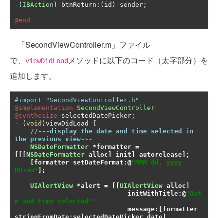
-(
IBAction
)
 btnReturn
:(
id
)
 sender
;
@end
「SecondViewController.m」ファイル
で、
メソッドに以下のコード（太字部分）を
viewDidLoad
追加します。
#import "SecondViewController.h"
@implementation
SecondViewController
@synthesize
 selectedDatePicker
;
-
(
void
)
viewDidLoad 
{
//---display the date and time selected in 
the previous view---
NSDateFormatter
*
formatter 
=
[[[
NSDateFormatter
 alloc
]
 init
]
 autorelease
];
[
formatter setDateFormat
:@
"MMM dd, yyyy 
HH:mm"
];
UIAlertView
*
alert 
=
[[
UIAlertView
 alloc
]
                             initWithTitle
:@
"Dat
e and time selected"
                             message
:[
formatter 
stringFromDate
:
selectedDatePicker
.
date
]