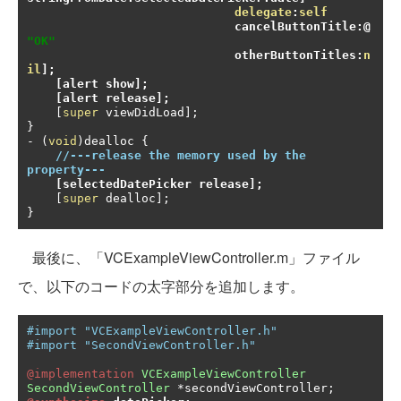
delegate
:
self
                             cancelButtonTitle
:@
"OK"
                             otherButtonTitles
:
n
il
];
[
alert show
];
[
alert release
];
[
super
 viewDidLoad
];
}
-
(
void
)
dealloc 
{
//---release the memory used by the 
property---
[
selectedDatePicker release
];
[
super
 dealloc
];
}
最後に、「VCExampleViewController.m」ファイル
で、以下のコードの太字部分を追加します。
#import "VCExampleViewController.h"
#import "SecondViewController.h"
@implementation
VCExampleViewController
SecondViewController
*
secondViewController
;