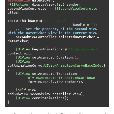
@synthesize
 datePicker
;
-(
IBAction
)
 displayView
:(
id
)
 sender
{
secondViewController 
=
[[
SecondViewController
alloc
]
initWithNibName
:@
"SecondView"
                                bundle
:
nil
];
//---set the property of the second view 
with the DatePicker view in the current view---
secondViewController
.
selectedDatePicker 
=
datePicker
;
[
UIView
 beginAnimations
:@
"flipping view"
context
:
nil
];
[
UIView
 setAnimationDuration
:
1
];
[
UIView
setAnimationCurve
:
UIViewAnimationCurveEaseInOut
]
;
[
UIView
 setAnimationTransition
:
UIViewAnimationTransitionCurlDown
          forView
:
self
.
view cache
:
YES
];
[
self
.
view 
addSubview
:
secondViewController
.
view
];
[
UIView
 commitAnimations
];
}