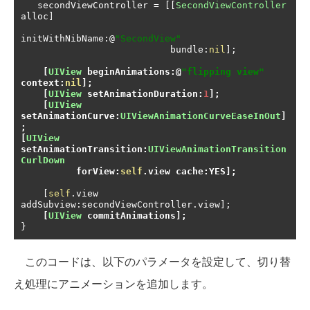
   secondViewController 
=
[[
SecondViewController
alloc
]
initWithNibName
:@
"SecondView"
                           bundle
:
nil
];
[
UIView
 beginAnimations
:@
"flipping view"
context
:
nil
];
[
UIView
 setAnimationDuration
:
1
];
[
UIView
setAnimationCurve
:
UIViewAnimationCurveEaseInOut
]
;
[
UIView
setAnimationTransition
:
UIViewAnimationTransition
CurlDown
          forView
:
self
.
view cache
:
YES
];
[
self
.
view 
addSubview
:
secondViewController
.
view
];
[
UIView
 commitAnimations
];
}
このコードは、以下のパラメータを設定して、切り替
え処理にアニメーションを追加します。