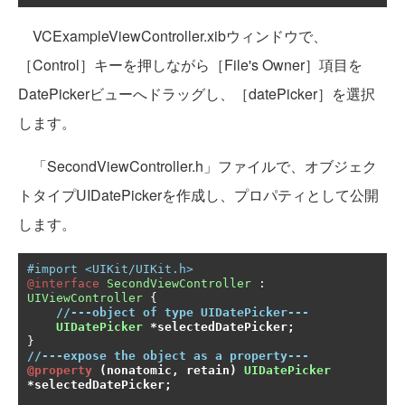
VCExampleViewController.xibウィンドウで、
［Control］キーを押しながら［File's Owner］項目を
DatePickerビューへドラッグし、［datePicker］を選択
します。
「SecondViewController.h」ファイルで、オブジェク
トタイプUIDatePickerを作成し、プロパティとして公開
します。
#import <UIKit/UIKit.h>
@interface
SecondViewController
:
UIViewController
{
//---object of type UIDatePicker---
UIDatePicker
*
selectedDatePicker
;
}
//---expose the object as a property---
@property
(
nonatomic
,
 retain
)
UIDatePicker
*
selectedDatePicker
;