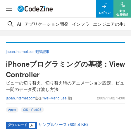
新規
ログイン
会員登録
AI
アプリケーション開発
インフラ
エンジニアの生き
japan.internet.com翻訳記事
iPhoneプログラミングの基礎：View
Controller
ビューの切り替え、切り替え時のアニメーション設定、ビュ
ー間のデータ受け渡し方法
japan.internet.com
[訳] /
Wei-Meng Lee
[著]
2009/11/02 14:00
Apple
iOS／iPadOS
サンプルソース (605.4 KB)
ダウンロード