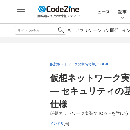
ニュース
記事
開発者のための情報メディア
AI
アプリケーション開発
イ
仮想ネットワークの実装で学ぶTCP/IP
仮想ネットワーク実装
― セキュリティの
仕様
仮想ネットワーク実装でTCP/IPを学ぼう
インドリ
[著]