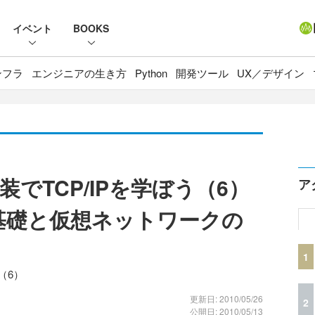
イベント
BOOKS
ンフラ
エンジニアの生き方
Python
開発ツール
UX／デザイン
でTCP/IPを学ぼう（6）
ア
基礎と仮想ネットワークの
1
（6）
更新日: 2010/05/26
2
公開日: 2010/05/13