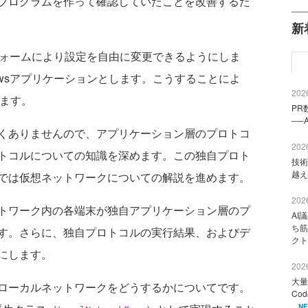
プログラムを作って確認していたことを改善するた
新
フォームにより設定を自由に変更できるようにしま
owsアプリケーションとします。こうすることによ
2026
ります。
PR
──
くありませんので、アプリケーション層のプロトコ
2026
トコルについての知識を深めます。この独自プロト
技術
越え
では仮想ネットワークについての解説を進めます。
2026
トワーク内の各端末が独自アプリケーション層のプ
AI
ち筋
す。さらに、独自プロトコルの実行結果、およびデ
クト
にします。
2026
大量
ローカルネットワークをどうするかについてです。
Co
N