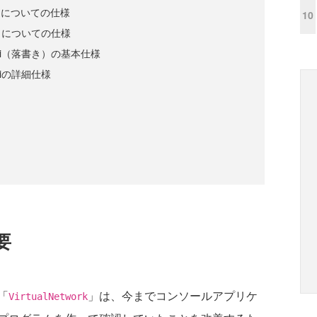
りについての仕様
10
クについての仕様
iti（落書き）の基本仕様
tiの詳細仕様
要
「
」は、今までコンソールアプリケ
VirtualNetwork