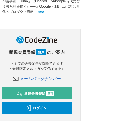
AI議事録「Rimo」はOpenAI、Anthropic時代にど
う勝ち筋を描くか──元Google・相川氏が説く現
代のプロダクト戦略
NEW
新規会員登録
のご案内
無料
・全ての過去記事が閲覧できます
・会員限定メルマガを受信できます
メールバックナンバー
新規会員登録
無料
ログイン