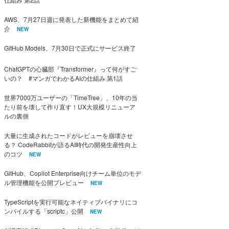
AWS、7月27日週に発表した新機能をまとめて紹
介
NEW
GitHub Models、7月30日で正式にサービス終了
ChatGPTの心臓部『Transformer』って何がすご
いの？ #マンガでわかるAIの仕組み 第1話
世界7000万ユーザーの「TimeTree」、10年の当
たり前を壊して作り直す！UX大規模リニューア
ルの裏側
大量に生成されたコードがレビューを崩壊させ
る？ CodeRabbitが語るAI時代の開発生産性向上
のコツ
NEW
GitHub、Copilot Enterprise向けチーム単位のモデ
ル管理機能を公開プレビュー
NEW
TypeScriptを実行可能なネイティブバイナリにコ
ンパイルする「scriptc」公開
NEW