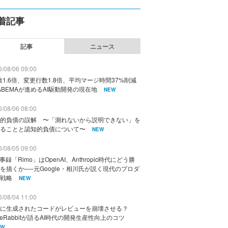
着記事
記事
ニュース
/08/06 09:00
数1.6倍、変更行数1.8倍、平均マージ時間37%削減
ABEMAが進めるAI駆動開発の現在地
NEW
/08/06 08:00
的負債の誤解 〜「測れないから説明できない」を
ることと認知的負債について〜
NEW
/08/05 09:00
議事録「Rimo」はOpenAI、Anthropic時代にどう勝
を描くか──元Google・相川氏が説く現代のプロダ
戦略
NEW
/08/04 11:00
に生成されたコードがレビューを崩壊させる？
deRabbitが語るAI時代の開発生産性向上のコツ
EW