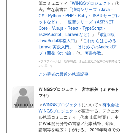
筆コミュニティ「
WINGSプロジェクト
」代
表。主な著書に「
独習シリーズ（Java・
C#・Python・PHP・Ruby・JSP＆サーブレ
ットなど）
」「
速習シリーズ（ASP.NET
Core・Vue.js・React・TypeScript・
ECMAScript、Laravelなど）
」「
改訂3版
JavaScript本格入門
」「
これからはじめる
Laravel実践入門
」「
はじめてのAndroidア
プリ開発 Kotlin編
」他、
著書多数
。
※プロフィールは、執筆時点、または直近の記事の寄稿時点で
の内容です
この著者の最近の執筆記事
WINGSプロジェクト 宮本麻矢（ミヤモト
マヤ）
＜
WINGSプロジェクト
について＞
有限会社
WINGSプロジェクト
が運営する、テクニカ
ル執筆コミュニティ（代表 山田祥寛）。主
にWeb開発分野の書籍／記事執筆、翻訳、
講演等を幅広く手がける。 2026年時点での