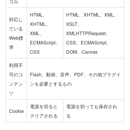
コル
HTML、
HTML、XHTML、XML、
対応し
XHTML、
XSLT、
ている
XML、
XMLHTTPRequest、
Web標
ECMAScript、
CSS、ECMAScript、
準
CSS
DOM、Canvas
利用不
可のコ
Flash、動画、音声、PDF、その他プラグイ
ンテン
ンを必要とするもの
ツ
電源を切ると
電源を切っても保存され
Cookie
クリアされる
る