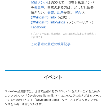
登録メンバ
は約50名で、現在も執筆メンバ
を
募集中
。興味のある方は、どしどし応募
頂きたい。
著書
、
記事
多数。
RSS
X:
@WingsPro_info
（公式）、
@WingsPro_info/wings
（メンバーリスト）
Facebook
※プロフィールは、執筆時点、または直近の記事の寄稿時点で
の内容です
この著者の最近の執筆記事
イベント
CodeZine編集部では、現場で活躍するデベロッパーをスターにするための
カンファレンス「Developers Summit」や、エンジニアの生きざまをブース
トするためのイベント「Developers Boost」など、さまざまなカンファレ
ンスを企画・運営しています。