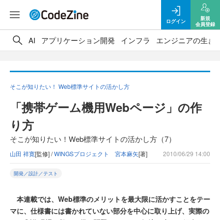
新規
ログイン
会員登録
AI
アプリケーション開発
インフラ
エンジニアの生き
そこが知りたい！ Web標準サイトの活かし方
「携帯ゲーム機用Webページ」の作
り方
そこが知りたい！Web標準サイトの活かし方（7）
山田 祥寛
[監修] /
WINGSプロジェクト 宮本麻矢
[著]
2010/06/29 14:00
開発／設計／テスト
本連載では、Web標準のメリットを最大限に活かすことをテー
マに、仕様書には書かれていない部分を中心に取り上げ、実際の