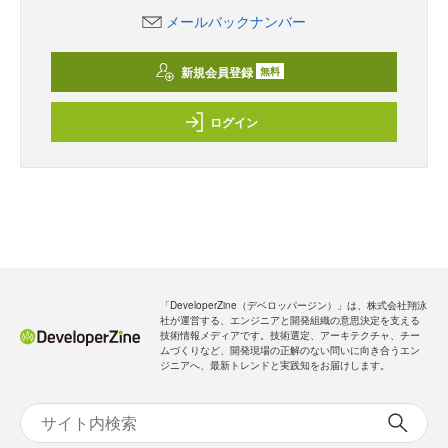
メールバックナンバー
新規会員登録
無料
ログイン
「DeveloperZine（デベロッパージン）」は、株式会社翔泳
社が運営する、エンジニアと開発組織の意思決定を支える
技術情報メディアです。技術選定、アーキテクチャ、チー
ムづくりなど、開発現場の正解のない問いに向き合うエン
ジニアへ、最新トレンドと実践知をお届けします。